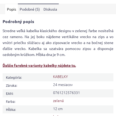
Popis
Podobné (5)
Diskusia
Podrobný popis
Stredne veľká kabelka klasického designu v zelenej farbe nositeľná
cez rameno. Na jej boku nájdeme vertikálne vrecko na zips a vo
vnútri priečku slúžiacu aj ako zipsovacie vrecko a na bočnej stene
ďalšie vrecko. Kabelka sa uzatvára pomocou zipsu a disponuje
ozdobným krúžkom. Hĺbka dna je 9 cm.
Ďalšie farebné varianty kabelky nájdete tu.
KABELKY
Kategória
:
24 mesiacov
Záruka
:
0761212576331
EAN
:
zelená
Farba
:
12 cm
Hĺbka
: