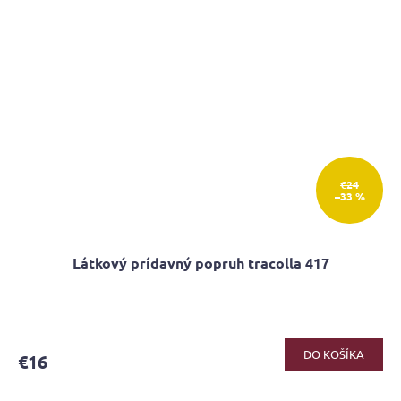
€24
–33 %
Látkový prídavný popruh tracolla 417
DO KOŠÍKA
€16