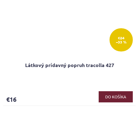
€24
–33 %
Látkový prídavný popruh tracolla 427
DO KOŠÍKA
€16