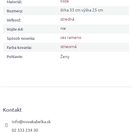
koža
Materiál
:
šírka 33 cm výška 25 cm
Rozmery
:
stredná
Veľkosť
:
nie
Vojde A4
:
cez rameno
Spôsob nosenia
:
strieorná
Farba kovania
:
Ženy
Pohlavie
:
Z
á
p
ä
Kontakt
t
i
info
@
novakabelka.sk
e
02 333 234 30