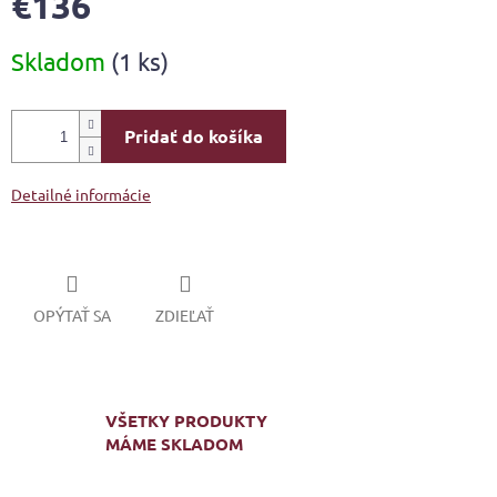
€136
Jednotková
Skladom
(1 ks)
cena:
Pridať do košíka
Detailné informácie
OPÝTAŤ SA
ZDIEĽAŤ
VŠETKY PRODUKTY
MÁME SKLADOM