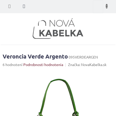
Prejsť
Nákupný
na
obsah
košík
Veroncia Verde Argento
095VERDEARGEN
Priemerné
6 hodnotení
Podrobnosti hodnotenia
Značka:
NovaKabelka.sk
hodnotenie
produktu
je
5,0
z
5
hviezdičiek.