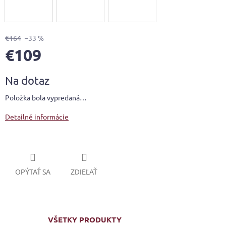
€164
–33 %
€109
Jednotková
Na dotaz
cena:
Položka bola vypredaná…
Detailné informácie
OPÝTAŤ SA
ZDIEĽAŤ
VŠETKY PRODUKTY