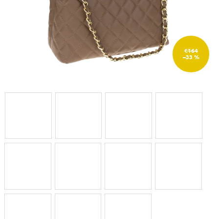
€164
–33 %