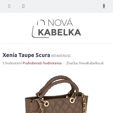
Prejsť
Nákupný
na
obsah
košík
Xenia Taupe Scura
XENIATAUSC
Priemerné
5 hodnotení
Podrobnosti hodnotenia
Značka:
NovaKabelka.sk
hodnotenie
produktu
je
4,4
z
5
hviezdičiek.