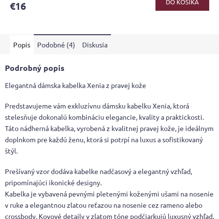
DO KOŠÍKA
€16
Popis
Podobné (4)
Diskusia
Podrobný popis
Elegantná dámska kabelka Xenia z pravej kože
Predstavujeme vám exkluzívnu dámsku kabelku Xenia, ktorá
stelesňuje dokonalú kombináciu elegancie, kvality a praktickosti.
Táto nádherná kabelka, vyrobená z kvalitnej pravej kože, je ideálnym
doplnkom pre každú ženu, ktorá si potrpí na luxus a sofistikovaný
štýl.
Prešívaný vzor dodáva kabelke nadčasový a elegantný vzhľad,
pripomínajúci ikonické designy.
Kabelka je vybavená pevnými pletenými koženými ušami na nosenie
v ruke a elegantnou zlatou reťazou na nosenie cez rameno alebo
crossbody. Kovové detaily v zlatom tóne podčiarkujú luxusný vzhľad.