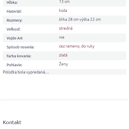
13 cm
Hĺbka
:
koža
Materiál
:
šírka 28 cm výška 22 cm
Rozmery
:
stredná
Veľkosť
:
nie
Vojde A4
:
cez rameno
,
do ruky
Spôsob nosenia
:
zlatá
Farba kovania
:
Ženy
Pohlavie
:
Položka bola vypredaná…
Z
á
p
ä
Kontakt
t