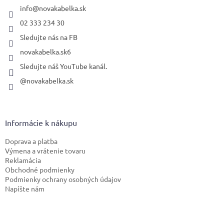
i
info
@
novakabelka.sk
e
02 333 234 30
Sledujte nás na FB
novakabelka.sk6
Sledujte náš YouTube kanál.
@novakabelka.sk
Informácie k nákupu
Doprava a platba
Výmena a vrátenie tovaru
Reklamácia
Obchodné podmienky
Podmienky ochrany osobných údajov
Napíšte nám