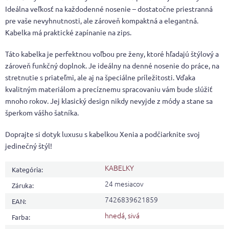
Ideálna veľkosť na každodenné nosenie – dostatočne priestranná
pre vaše nevyhnutnosti, ale zároveň kompaktná a elegantná.
Kabelka má praktické zapínanie na zips.
Táto kabelka je perfektnou voľbou pre ženy, ktoré hľadajú štýlový a
zároveň funkčný doplnok. Je ideálny na denné nosenie do práce, na
stretnutie s priateľmi, ale aj na špeciálne príležitosti. Vďaka
kvalitným materiálom a precíznemu spracovaniu vám bude slúžiť
mnoho rokov. Jej klasický design nikdy nevyjde z módy a stane sa
šperkom vášho šatníka.
Doprajte si dotyk luxusu s kabelkou Xenia a podčiarknite svoj
jedinečný štýl!
KABELKY
Kategória
:
24 mesiacov
Záruka
:
7426839621859
EAN
:
hnedá
,
sivá
Farba
: