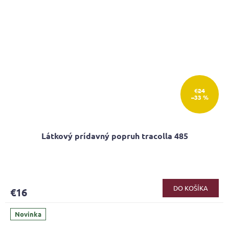
€24
–33 %
Látkový prídavný popruh tracolla 485
DO KOŠÍKA
€16
Novinka