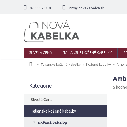
Prejsť
na
02 333 234 30
info@novakabelka.sk
obsah
SKVELÁ CENA
TALIANSKE KOŽENÉ KABELKY
P
Domov
Talianske kožené kabelky
Kožené kabelky
Ambra
Amb
B
Kategórie
Preskočiť
o
Priemer
5 hodno
kategórie
č
hodnote
produkt
n
Skvelá Cena
je
ý
4,8
p
Talianske kožené kabelky
z
a
5
Kožené kabelky
n
hviezdič