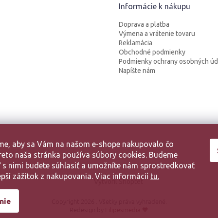
Informácie k nákupu
Doprava a platba
Výmena a vrátenie tovaru
Reklamácia
Obchodné podmienky
Podmienky ochrany osobných úd
Napíšte nám
sme, aby sa Vám na našom e-shope nakupovalo čo
 Preto naša stránka používa súbory cookies. Budeme
aľ s nimi budete súhlasiť a umožníte nám sprostredkovať
pší zážitok z nakupovania. Viac informácií
tu.
Vytvoril Shoptet
nie
Copyright 2026
. Všetky práva vyhradené.
Redesign by
Filipesmedia 🧡