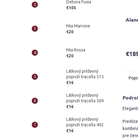
Debora Fuxia
€105
Alan
Mia Marrone
€20
Priem
hodno
produ
Mia Rossa
€18
je
€20
5,0
z
Látkový prídavný
5
popruh tracolla 515
Popi
hviezd
€16
Látkový prídavný
Podro
popruh tracolla 509
€16
Elegant
Látkový prídavný
Predsta
popruh tracolla 492
kombiná
€16
pre žen