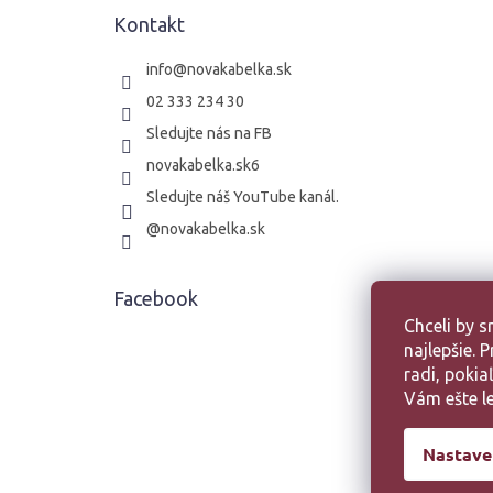
t
Kontakt
i
e
info
@
novakabelka.sk
02 333 234 30
Sledujte nás na FB
novakabelka.sk6
Sledujte náš YouTube kanál.
@novakabelka.sk
Facebook
Chceli by 
najlepšie.
radi, poki
Vám ešte le
Nastave