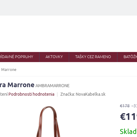
RÍDAVNÉ POPRUHY
AKTOVKY
TAŠKY CEZ RAMENO
BATÔŽ
 Marrone
ra Marrone
AMBRAMARRONE
né
tení
Podrobnosti hodnotenia
Značka:
NovaKabelka.sk
nie
u
€178
–3
€11
Jednotk
Skla
cena:
iek.