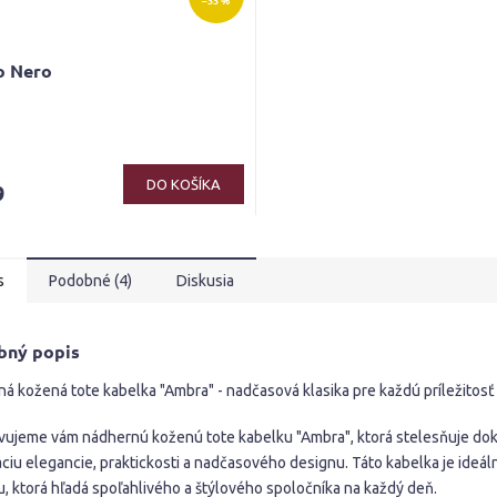
–33 %
o Nero
erné
tenie
ktu
DO KOŠÍKA
9
s
Podobné (4)
Diskusia
ičiek.
bný popis
ná kožená tote kabelka "Ambra" - nadčasová klasika pre každú príležitosť
vujeme vám nádhernú koženú tote kabelku "Ambra", ktorá stelesňuje do
ciu elegancie, praktickosti a nadčasového designu. Táto kabelka je ideá
u, ktorá hľadá spoľahlivého a štýlového spoločníka na každý deň.