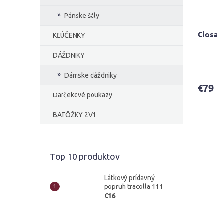
Pánske šály
Ciosa
KĽÚČENKY
DÁŽDNIKY
Priem
hodno
Dámske dáždniky
produ
€79
je
Darčekové poukazy
4,7
z
BATÔŽKY 2V1
5
hviezd
Top 10 produktov
Látkový prídavný
popruh tracolla 111
€16