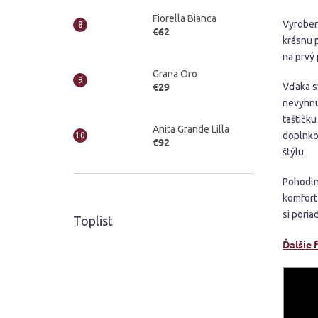
Fiorella Bianca
Vyroben
€62
krásnu p
na prvý 
Grana Oro
€29
Vďaka s
nevyhnu
taštičku
Anita Grande Lilla
doplnko
€92
štýlu.
Pohodln
komfort
si poria
Toplist
Ďalšie 