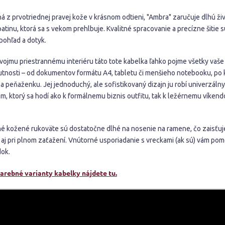
á z prvotriednej pravej kože v krásnom odtieni, "Ambra" zaručuje dlhú ži
atinu, ktorá sa s vekom prehlbuje. Kvalitné spracovanie a precízne šitie s
pohľad a dotyk.
vojmu priestrannému interiéru táto tote kabelka ľahko pojme všetky vaše
tnosti – od dokumentov formátu A4, tabletu či menšieho notebooku, po
 a peňaženku. Jej jednoduchý, ale sofistikovaný dizajn ju robí univerzáln
m, ktorý sa hodí ako k formálnemu biznis outfitu, tak k ležérnemu víke
é kožené rukoväte sú dostatočne dlhé na nosenie na ramene, čo zaisťu
 aj pri plnom zaťažení. Vnútorné usporiadanie s vreckami (ak sú) vám po
dok.
farebné varianty kabelky nájdete tu.