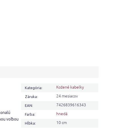
Kožené kabelky
Kategória
:
24 mesiacov
Záruka
:
7426839616343
EAN
:
konalú
hnedá
Farba
:
lnou voľbou
10 cm
Hĺbka
: