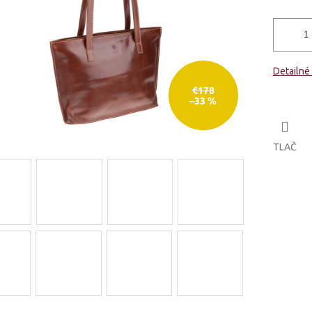
Detailné
€178
–33 %
TLAČ