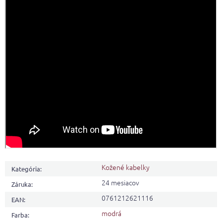
Kožené kabelky
Kategória
:
24 mesiacov
Záruka
:
0761212621116
EAN
:
modrá
Farba
: