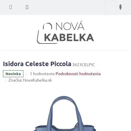
Prejsť
Nákupný
na
obsah
košík
Isidora Celeste Piccola
3623CELPIC
Priemerné
1 hodnotenie
Podrobnosti hodnotenia
Novinka
hodnotenie
Značka:
NovaKabelka.sk
produktu
je
5,0
z
5
hviezdičiek.