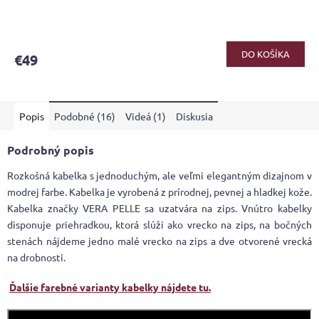
Priemerné
hodnotenie
produktu
DO KOŠÍKA
€49
je
4,3
z
5
Popis
Podobné (16)
Videá (1)
Diskusia
hviezdičiek.
Podrobný popis
Rozkošná kabelka s jednoduchým, ale veľmi elegantným dizajnom v
modrej farbe. Kabelka je vyrobená z prírodnej, pevnej a hladkej kože.
Kabelka značky VERA PELLE sa uzatvára na zips. Vnútro kabelky
disponuje priehradkou, ktorá slúži ako vrecko na zips, na bočných
stenách nájdeme jedno malé vrecko na zips a dve otvorené vrecká
na drobnosti.
Ďalšie farebné varianty kabelky nájdete tu.