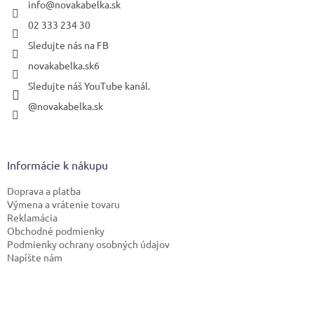
i
info
@
novakabelka.sk
e
02 333 234 30
Sledujte nás na FB
novakabelka.sk6
Sledujte náš YouTube kanál.
@novakabelka.sk
Informácie k nákupu
Doprava a platba
Výmena a vrátenie tovaru
Reklamácia
Obchodné podmienky
Podmienky ochrany osobných údajov
Napíšte nám