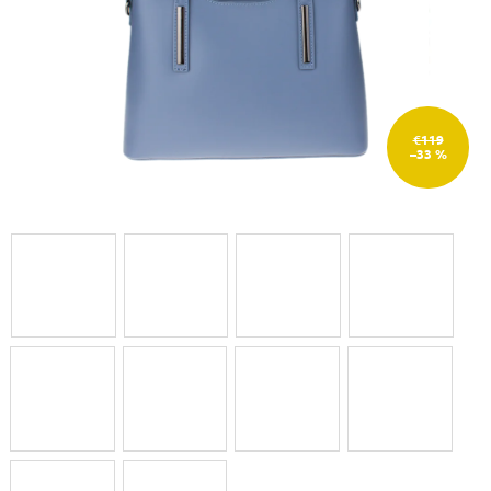
€119
–33 %