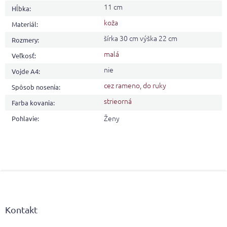
11 cm
Hĺbka
:
koža
Materiál
:
šírka 30 cm výška 22 cm
Rozmery
:
malá
Veľkosť
:
nie
Vojde A4
:
cez rameno
,
do ruky
Spôsob nosenia
:
strieorná
Farba kovania
:
Ženy
Pohlavie
:
Z
á
p
ä
Kontakt
t