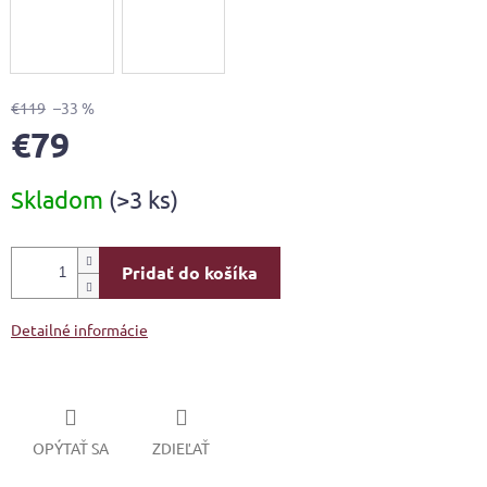
€119
–33 %
€79
Jednotková
Skladom
(>3 ks)
cena:
Pridať do košíka
Detailné informácie
OPÝTAŤ SA
ZDIEĽAŤ