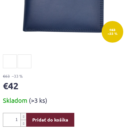
€63
–33 %
€63
–33 %
€42
Jednotková
Skladom
(>3 ks)
cena:
Pridať do košíka