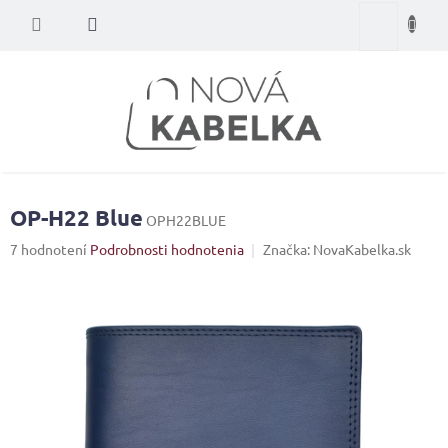
Prejsť
Nákupný
na
obsah
košík
OP-H22 Blue
OPH22BLUE
Priemerné
7 hodnotení
Podrobnosti hodnotenia
Značka:
NovaKabelka.sk
hodnotenie
produktu
je
5,0
z
5
hviezdičiek.