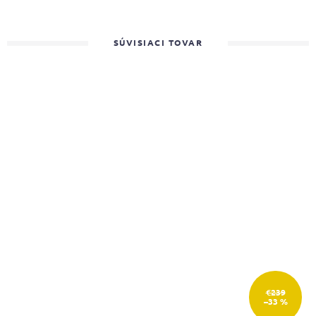
SÚVISIACI TOVAR
€239
–33 %