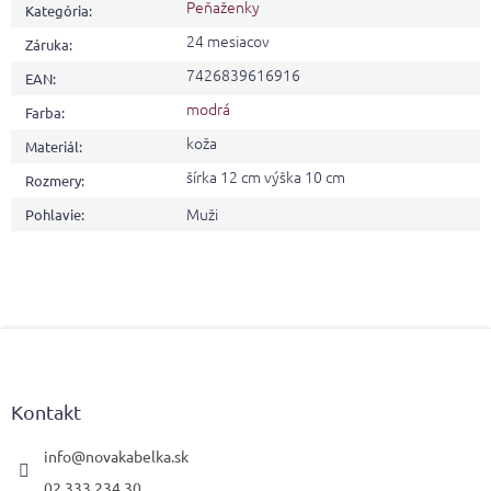
Peňaženky
Kategória
:
24 mesiacov
Záruka
:
7426839616916
EAN
:
modrá
Farba
:
koža
Materiál
:
šírka 12 cm výška 10 cm
Rozmery
:
Muži
Pohlavie
:
Z
á
p
ä
Kontakt
t
i
info
@
novakabelka.sk
e
02 333 234 30