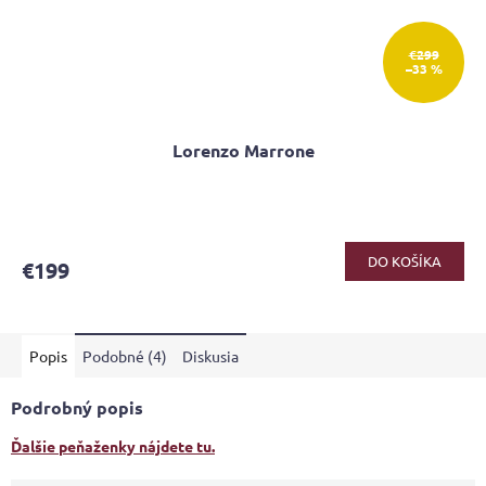
€299
–33 %
Lorenzo Marrone
Priemerné
hodnotenie
produktu
DO KOŠÍKA
€199
je
4,2
z
5
Popis
Podobné (4)
Diskusia
hviezdičiek.
Podrobný popis
Ďalšie peňaženky nájdete tu.