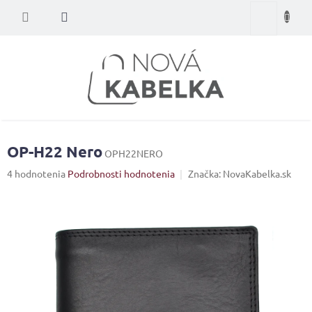
Prejsť
Nákupný
na
obsah
košík
OP-H22 Nero
OPH22NERO
Priemerné
4 hodnotenia
Podrobnosti hodnotenia
Značka:
NovaKabelka.sk
hodnotenie
produktu
je
4,8
z
5
hviezdičiek.