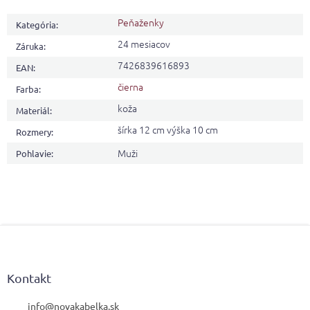
Peňaženky
Kategória
:
24 mesiacov
Záruka
:
7426839616893
EAN
:
čierna
Farba
:
koža
Materiál
:
šírka 12 cm výška 10 cm
Rozmery
:
Muži
Pohlavie
:
Z
á
p
ä
Kontakt
t
i
info
@
novakabelka.sk