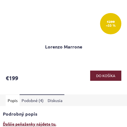
€299
–33 %
Lorenzo Marrone
Priemerné
hodnotenie
produktu
DO KOŠÍKA
€199
je
4,2
z
5
Popis
Podobné (4)
Diskusia
hviezdičiek.
Podrobný popis
Ďalšie peňaženky nájdete tu.