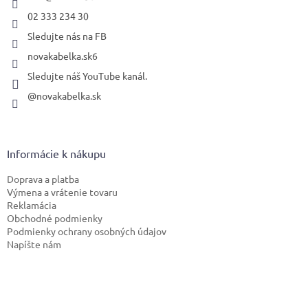
e
02 333 234 30
Sledujte nás na FB
novakabelka.sk6
Sledujte náš YouTube kanál.
@novakabelka.sk
Informácie k nákupu
Doprava a platba
Výmena a vrátenie tovaru
Reklamácia
Obchodné podmienky
Podmienky ochrany osobných údajov
Napíšte nám