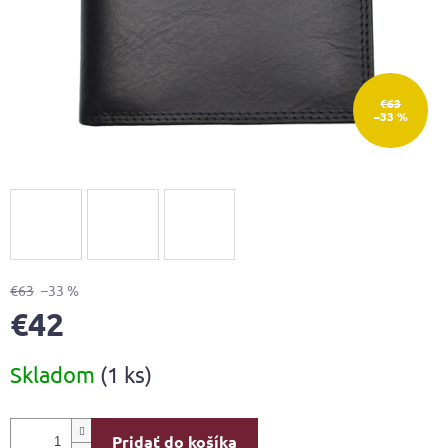
€63
–33 %
€63
–33 %
€42
Jednotková
Skladom
(1 ks)
cena:
Pridať do košíka