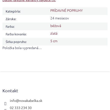
PRÍDAVNÉ POPRUHY
Kategória
:
24 mesiacov
Záruka
:
béžová
Farba
:
zlatá
Farba kovania
:
5 cm
Šírka popruhu
:
Položka bola vypredaná…
Z
á
p
ä
Kontakt
t
i
info
@
novakabelka.sk
e
02 333 234 30