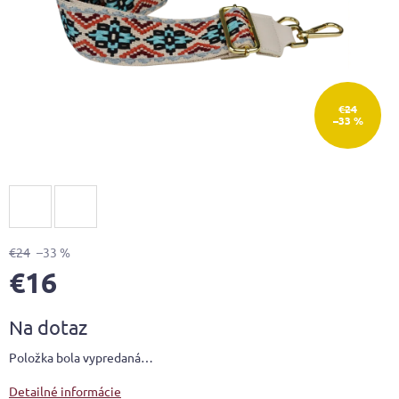
€24
–33 %
€24
–33 %
€16
Jednotková
Na dotaz
cena:
Položka bola vypredaná…
Detailné informácie