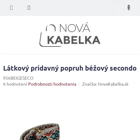
Prejsť
Nákupný
na
obsah
košík
Látkový prídavný popruh béžový secondo
956BEIGESECO
Priemerné
6 hodnotení
Podrobnosti hodnotenia
Značka:
NovaKabelka.sk
hodnotenie
produktu
je
3,8
z
5
hviezdičiek.