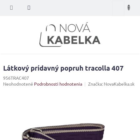
Prejsť
Nákupný
na
obsah
košík
Látkový prídavný popruh tracolla 407
956TRAC407
Priemerné
Neohodnotené
Podrobnosti hodnotenia
Značka:
NovaKabelka.sk
hodnotenie
produktu
je
0,0
z
5
hviezdičiek.