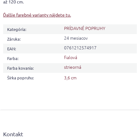
až 120 cm.
Ďalšie farebné varianty nájdete tu.
PRÍDAVNÉ POPRUHY
Kategória
:
24 mesiacov
Záruka
:
0761212574917
EAN
:
fialová
Farba
:
strieorná
Farba kovania
:
3,6 cm
Šírka popruhu
:
Z
á
p
ä
Kontakt