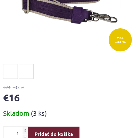
€24
–33 %
€24
–33 %
€16
Jednotková
Skladom
(3 ks)
cena:
Pridať do košíka