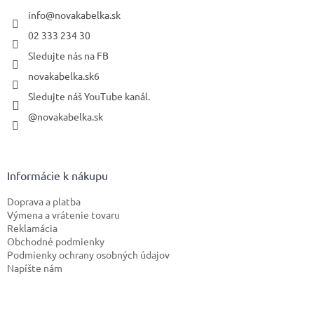
t
i
info
@
novakabelka.sk
e
02 333 234 30
Sledujte nás na FB
novakabelka.sk6
Sledujte náš YouTube kanál.
@novakabelka.sk
Informácie k nákupu
Doprava a platba
Výmena a vrátenie tovaru
Reklamácia
Obchodné podmienky
Podmienky ochrany osobných údajov
Napíšte nám