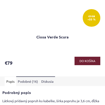
€119
–33 %
Ciosa Verde Scura
Priemerné
hodnotenie
produktu
DO KOŠÍKA
€79
je
4,4
z
5
Popis
Podobné (16)
Diskusia
hviezdičiek.
Podrobný popis
Látkový prídavný popruh ku kabelke, šírka popruhu je 3,6 cm, dĺžka