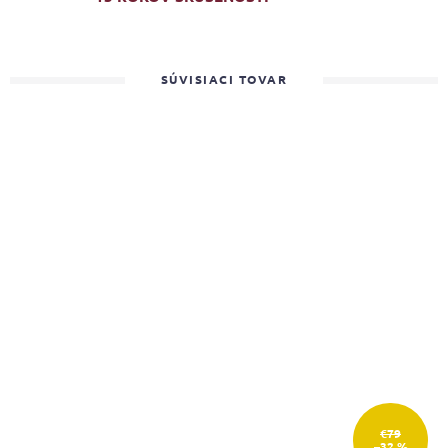
SÚVISIACI TOVAR
€79
–32 %