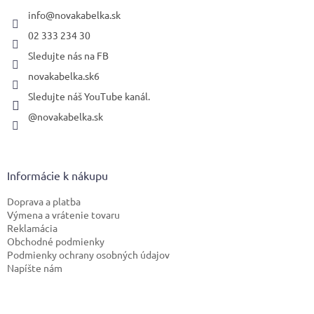
t
i
info
@
novakabelka.sk
e
02 333 234 30
Sledujte nás na FB
novakabelka.sk6
Sledujte náš YouTube kanál.
@novakabelka.sk
Informácie k nákupu
Doprava a platba
Výmena a vrátenie tovaru
Reklamácia
Obchodné podmienky
Podmienky ochrany osobných údajov
Napíšte nám