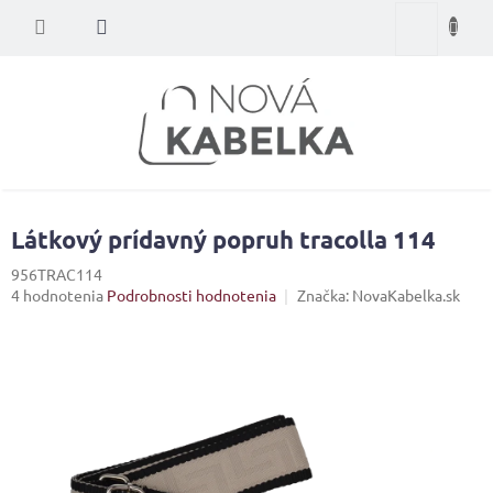
Prejsť
Nákupný
na
obsah
košík
Látkový prídavný popruh tracolla 114
956TRAC114
Priemerné
4 hodnotenia
Podrobnosti hodnotenia
Značka:
NovaKabelka.sk
hodnotenie
produktu
je
5,0
z
5
hviezdičiek.