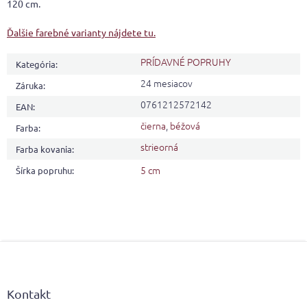
120 cm.
Ďalšie farebné varianty nájdete tu.
PRÍDAVNÉ POPRUHY
Kategória
:
24 mesiacov
Záruka
:
0761212572142
EAN
:
čierna
,
béžová
Farba
:
strieorná
Farba kovania
:
5 cm
Šírka popruhu
:
Z
á
p
ä
Kontakt