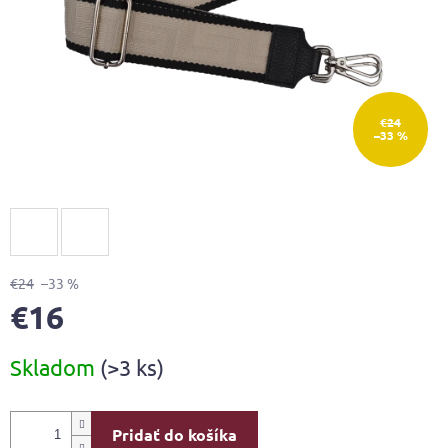
€24
–33 %
€24
–33 %
€16
Jednotková
Skladom
(>3 ks)
cena:
Pridať do košíka