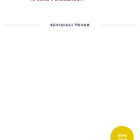
SÚVISIACI TOVAR
€114
–34 %