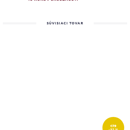
SÚVISIACI TOVAR
€79
–32 %