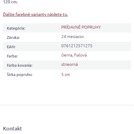
120 cm.
Ďalšie farebné varianty nájdete tu.
PRÍDAVNÉ POPRUHY
Kategória
:
24 mesiacov
Záruka
:
0761212571275
EAN
:
čierna
,
fialová
Farba
:
strieorná
Farba kovania
:
5 cm
Šírka popruhu
:
Z
á
p
ä
Kontakt