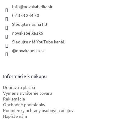
t
i
info
@
novakabelka.sk
e
02 333 234 30
Sledujte nás na FB
novakabelka.sk6
Sledujte náš YouTube kanál.
@novakabelka.sk
Informácie k nákupu
Doprava a platba
Výmena a vrátenie tovaru
Reklamácia
Obchodné podmienky
Podmienky ochrany osobných údajov
Napíšte nám