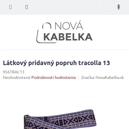
Prejsť
Nákupný
na
obsah
košík
Látkový prídavný popruh tracolla 13
956TRAC13
Priemerné
Neohodnotené
Podrobnosti hodnotenia
Značka:
NovaKabelka.sk
hodnotenie
produktu
je
0,0
z
5
hviezdičiek.