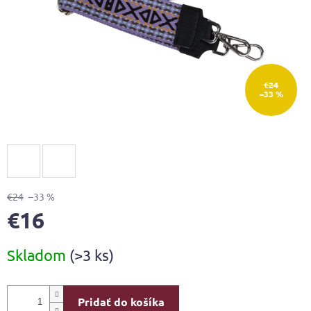
€24
–33 %
€24
–33 %
€16
Jednotková
Skladom
(>3 ks)
cena:
Pridať do košíka