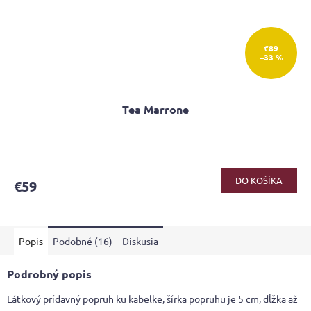
€89
–33 %
Tea Marrone
Priemerné
hodnotenie
produktu
DO KOŠÍKA
€59
je
3,7
z
5
Popis
Podobné (16)
Diskusia
hviezdičiek.
Podrobný popis
Látkový prídavný popruh ku kabelke, šírka popruhu je 5 cm, dĺžka až