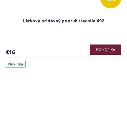
Látkový prídavný popruh tracolla 492
Priemerné
hodnotenie
produktu
DO KOŠÍKA
€16
je
5,0
z
Novinka
5
hviezdičiek.