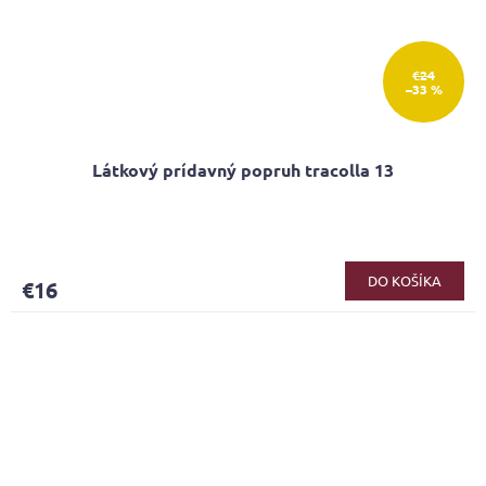
€24
–33 %
Látkový prídavný popruh tracolla 13
DO KOŠÍKA
€16