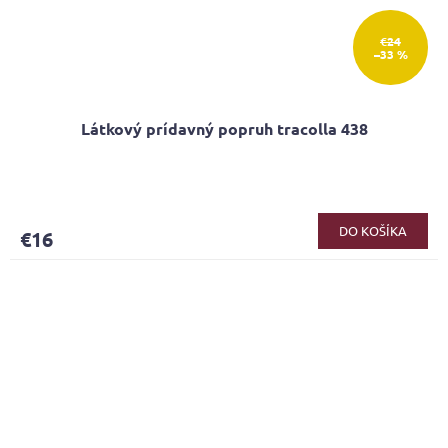
€24
–33 %
Látkový prídavný popruh tracolla 438
DO KOŠÍKA
€16