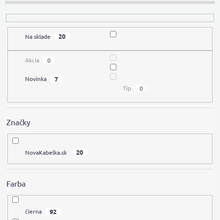
r
o
d
20
Na sklade
u
k
t
0
Akcia
o
7
Novinka
v
0
Tip
Značky
20
NovaKabelka.sk
Farba
92
čierna