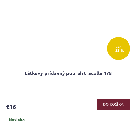
€24
–33 %
Látkový prídavný popruh tracolla 478
DO KOŠÍKA
€16
Novinka