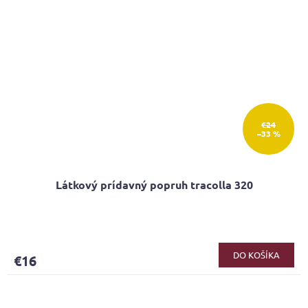
€24
–33 %
Látkový prídavný popruh tracolla 320
Priemerné
hodnotenie
produktu
DO KOŠÍKA
€16
je
5,0
z
5