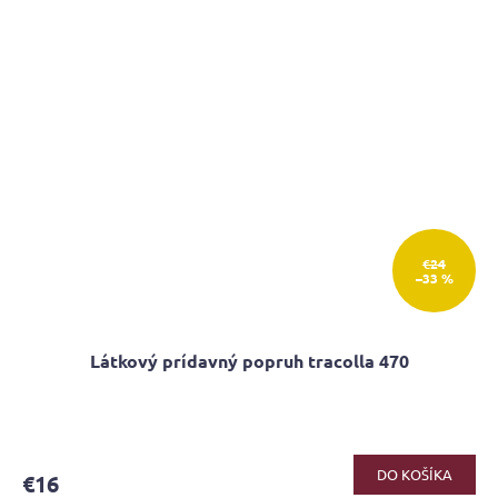
€24
–33 %
Látkový prídavný popruh tracolla 470
DO KOŠÍKA
€16