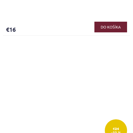
DO KOŠÍKA
€16
€24
–33 %