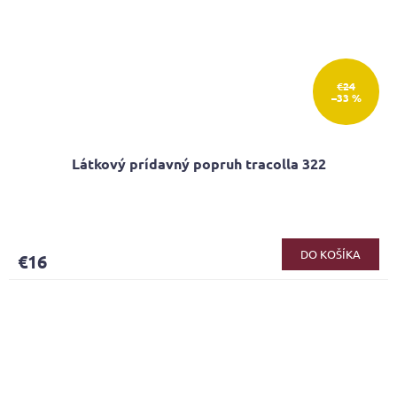
€24
–33 %
Látkový prídavný popruh tracolla 322
DO KOŠÍKA
€16