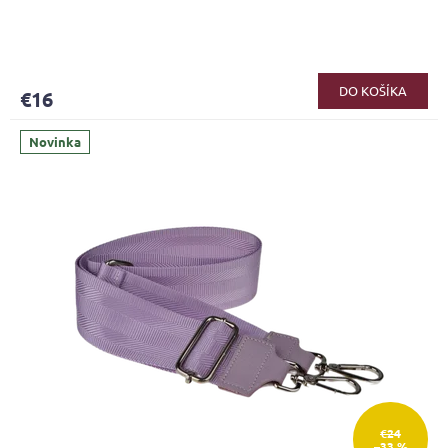
DO KOŠÍKA
€16
Novinka
€24
–33 %