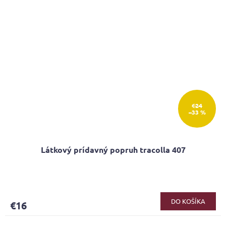
€24
–33 %
Látkový prídavný popruh tracolla 407
DO KOŠÍKA
€16