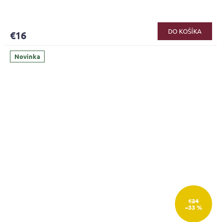
DO KOŠÍKA
€16
Novinka
€24
–33 %