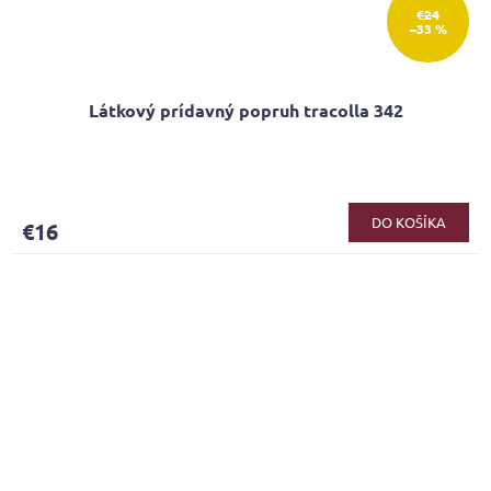
€24
–33 %
Látkový prídavný popruh tracolla 342
DO KOŠÍKA
€16