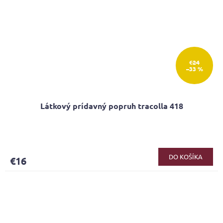
€24
–33 %
Látkový prídavný popruh tracolla 418
DO KOŠÍKA
€16