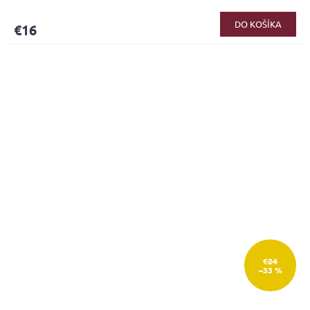
DO KOŠÍKA
€16
€24
–33 %