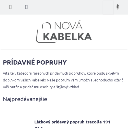
Prejsť
Nákupný
na
obsah
košík
PRÍDAVNÉ POPRUHY
Vitajte v kategórii farebných prídavných popruhov, ktoré budú skvelým
doplnkom vašich kabeliek! Naše popruhy vám umožnia jednoducho oživiť
Váš outfit a pridať mu osobitý a štýlový vzhľad.
Najpredávanejšie
Látkový prídavný popruh tracolla 191