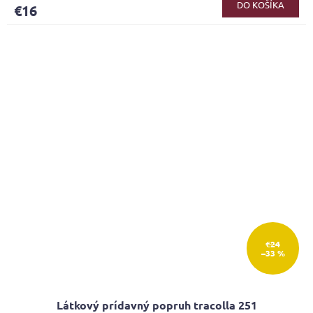
produktu
DO KOŠÍKA
€16
je
5,0
z
5
hviezdičiek.
€24
–33 %
Látkový prídavný popruh tracolla 251