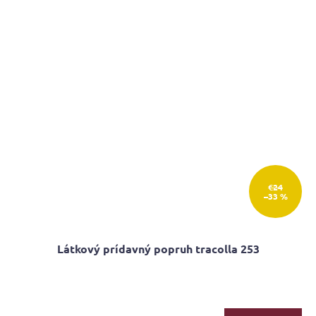
hviezdičiek.
€24
–33 %
Látkový prídavný popruh tracolla 253
Priemerné
hodnotenie