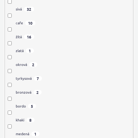
32
sivá
10
cafe
16
žltá
1
zlatá
2
okrová
7
tyrkysová
2
bronzová
5
bordo
8
khaki
1
medená