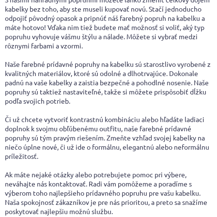
á
kabelky bez toho, aby ste museli kupovať novú. Stačí jednoducho
d
odpojiť pôvodný opasok a pripnúť náš farebný popruh na kabelku a
a
máte hotovo! Vďaka nim tiež budete mať možnosť si voliť, aký typ
c
popruhu vyhovuje vášmu štýlu a nálade. Môžete si vybrať medzi
i
rôznymi farbami a vzormi.
e
p
Naše farebné prídavné popruhy na kabelku sú starostlivo vyrobené z
r
kvalitných materiálov, ktoré sú odolné a dlhotrvajúce. Dokonale
v
padnú na vaše kabelky a zaistia bezpečné a pohodlné nosenie. Naše
k
popruhy sú taktiež nastaviteľné, takže si môžete prispôsobiť dĺžku
y
podľa svojich potrieb.
v
ý
Či už chcete vytvoriť kontrastnú kombináciu alebo hľadáte ladiaci
p
doplnok k svojmu obľúbenému outfitu, naše farebné prídavné
i
popruhy sú tým pravým riešením. Zmeňte vzhľad svojej kabelky na
s
niečo úplne nové, či už ide o formálnu, elegantnú alebo neformálnu
u
príležitosť.
Ak máte nejaké otázky alebo potrebujete pomoc pri výbere,
neváhajte nás kontaktovať. Radi vám pomôžeme a poradíme s
výberom toho najlepšieho prídavného popruhu pre vašu kabelku.
Naša spokojnosť zákazníkov je pre nás prioritou, a preto sa snažíme
poskytovať najlepšiu možnú službu.