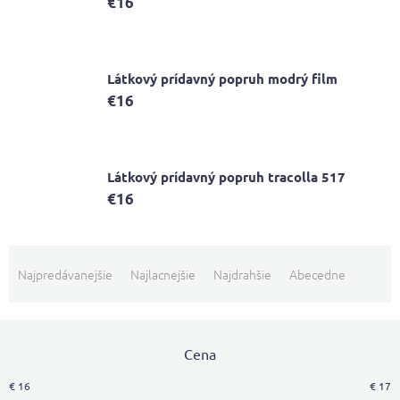
€16
Látkový prídavný popruh modrý film
€16
Látkový prídavný popruh tracolla 517
€16
R
a
Najpredávanejšie
Najlacnejšie
Najdrahšie
Abecedne
d
e
n
i
Cena
e
€
16
€
17
p