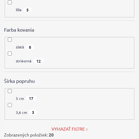
5
lilla
Farba kovania
8
zlatá
12
strieorná
Šírka popruhu
17
5 cm
3
3,6 cm
VYMAZAŤ FILTRE
Zobrazených položiek:
20