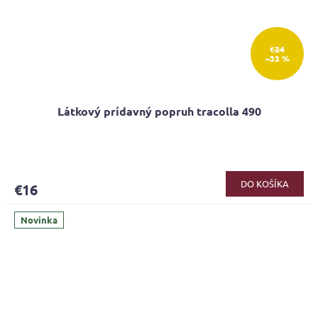
€24
–33 %
Látkový prídavný popruh tracolla 490
DO KOŠÍKA
€16
Novinka