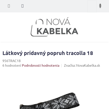
Prejsť
Nákupný
na
obsah
košík
Látkový prídavný popruh tracolla 18
956TRAC18
Priemerné
6 hodnotení
Podrobnosti hodnotenia
Značka:
NovaKabelka.sk
hodnotenie
produktu
je
4,8
z
5
hviezdičiek.