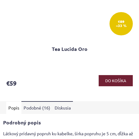
€89
–33 %
Tea Lucida Oro
Priemerné
hodnotenie
produktu
DO KOŠÍKA
€59
je
4,6
z
5
Popis
Podobné (16)
Diskusia
hviezdičiek.
Podrobný popis
Látkový prídavný popruh ku kabelke, šírka popruhu je 5 cm, dĺžka až