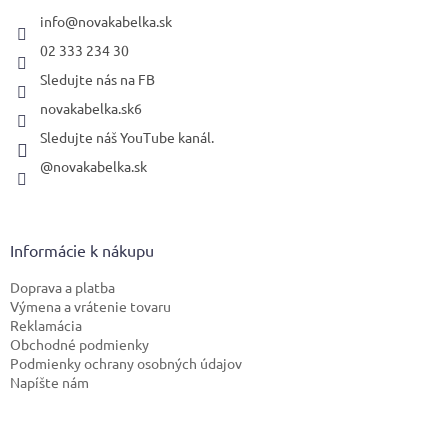
t
i
info
@
novakabelka.sk
e
02 333 234 30
Sledujte nás na FB
novakabelka.sk6
Sledujte náš YouTube kanál.
@novakabelka.sk
Informácie k nákupu
Doprava a platba
Výmena a vrátenie tovaru
Reklamácia
Obchodné podmienky
Podmienky ochrany osobných údajov
Napíšte nám