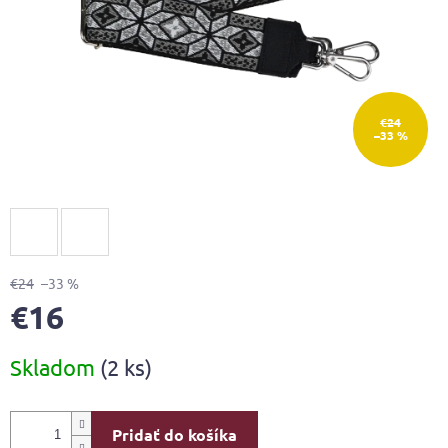
€24
–33 %
€24
–33 %
€16
Jednotková
Skladom
(2 ks)
cena:
Pridať do košíka