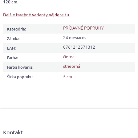
120 cm.
Ďalšie farebné varianty nájdete tu.
PRÍDAVNÉ POPRUHY
Kategória
:
24 mesiacov
Záruka
:
0761212571312
EAN
:
čierna
Farba
:
strieorná
Farba kovania
:
5 cm
Šírka popruhu
:
Z
á
p
ä
Kontakt