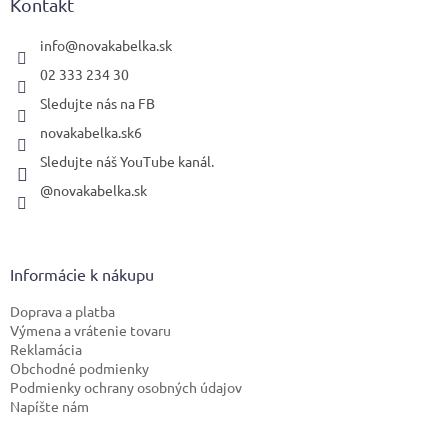
ä
Kontakt
t
i
info
@
novakabelka.sk
e
02 333 234 30
Sledujte nás na FB
novakabelka.sk6
Sledujte náš YouTube kanál.
@novakabelka.sk
Informácie k nákupu
Doprava a platba
Výmena a vrátenie tovaru
Reklamácia
Obchodné podmienky
Podmienky ochrany osobných údajov
Napíšte nám