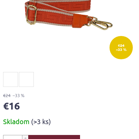
€24
–33 %
€24
–33 %
€16
Jednotková
Skladom
(>3 ks)
cena: