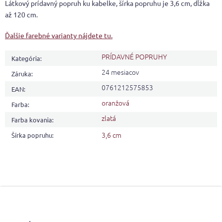
Látkový prídavný popruh ku kabelke, šírka popruhu je 3,6 cm, dĺžka
až 120 cm.
Ďalšie farebné varianty nájdete tu.
PRÍDAVNÉ POPRUHY
Kategória
:
24 mesiacov
Záruka
:
0761212575853
EAN
:
oranžová
Farba
:
zlatá
Farba kovania
:
3,6 cm
Šírka popruhu
:
Z
á
p