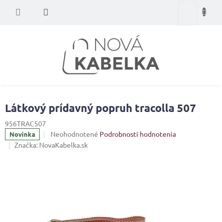
Prejsť
Nákupný
na
obsah
košík
Látkový prídavný popruh tracolla 507
956TRAC507
Priemerné
Neohodnotené
Podrobnosti hodnotenia
Novinka
hodnotenie
Značka:
NovaKabelka.sk
produktu
je
0,0
z
5
hviezdičiek.