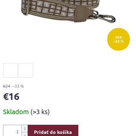
€24
–33 %
€24
–33 %
€16
Jednotková
Skladom
(>3 ks)
cena:
Pridať do košíka