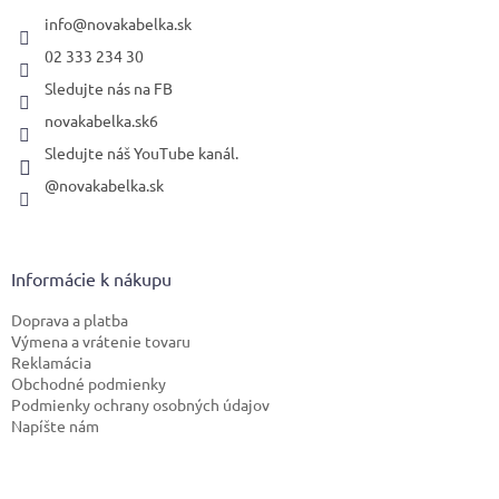
t
i
info
@
novakabelka.sk
e
02 333 234 30
Sledujte nás na FB
novakabelka.sk6
Sledujte náš YouTube kanál.
@novakabelka.sk
Informácie k nákupu
Doprava a platba
Výmena a vrátenie tovaru
Reklamácia
Obchodné podmienky
Podmienky ochrany osobných údajov
Napíšte nám