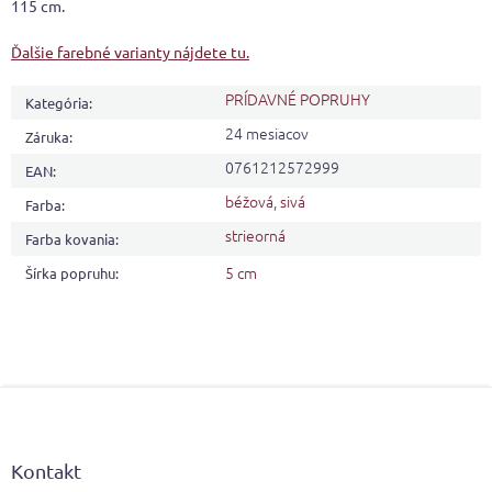
115 cm.
Ďalšie farebné varianty nájdete tu.
PRÍDAVNÉ POPRUHY
Kategória
:
24 mesiacov
Záruka
:
0761212572999
EAN
:
béžová
,
sivá
Farba
:
strieorná
Farba kovania
:
5 cm
Šírka popruhu
:
Z
á
p
ä
Kontakt