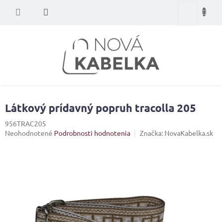
Prejsť
Nákupný
na
obsah
košík
Látkový prídavný popruh tracolla 205
956TRAC205
Priemerné
Neohodnotené
Podrobnosti hodnotenia
Značka:
NovaKabelka.sk
hodnotenie
produktu
je
0,0
z
5
hviezdičiek.