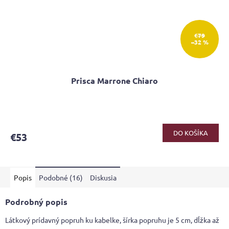
€79
–32 %
Prisca Marrone Chiaro
Priemerné
hodnotenie
produktu
DO KOŠÍKA
€53
je
3,6
z
5
Popis
Podobné (16)
Diskusia
hviezdičiek.
Podrobný popis
Látkový prídavný popruh ku kabelke, šírka popruhu je 5 cm, dĺžka až