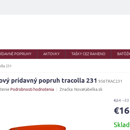
RÍDAVNÉ POPRUHY
AKTOVKY
TAŠKY CEZ RAMENO
BATÔŽ
olla 231
ový prídavný popruh tracolla 231
956TRAC231
né
tenie
Podrobnosti hodnotenia
Značka:
NovaKabelka.sk
nie
u
€24
–33
€16
Jednotk
Skla
cena:
iek.