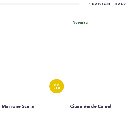
SÚVISIACI TOVAR
Novinka
€119
–33 %
a Marrone Scura
Ciosa Verde Camel
erné
tenie