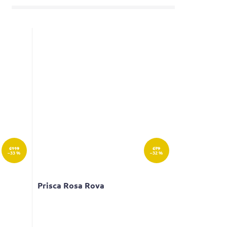
€119
€79
–33 %
–32 %
Prisca Rosa Rova