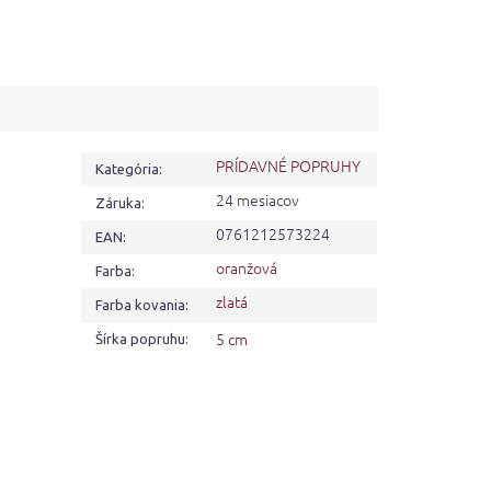
PRÍDAVNÉ POPRUHY
Kategória
:
24 mesiacov
Záruka
:
0761212573224
EAN
:
oranžová
Farba
:
zlatá
Farba kovania
:
5 cm
Šírka popruhu
: