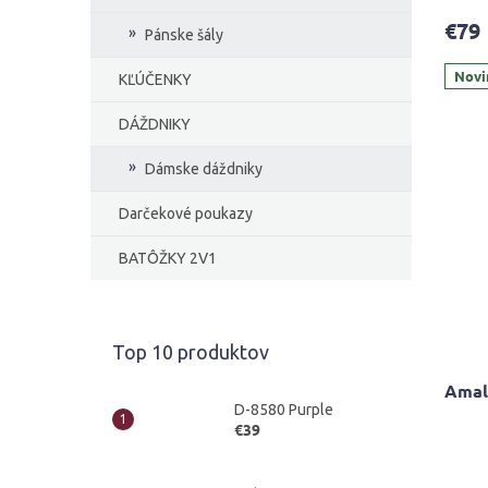
produ
€79
je
Pánske šály
4,1
Novi
z
KĽÚČENKY
5
hviezd
DÁŽDNIKY
Dámske dáždniky
Darčekové poukazy
BATÔŽKY 2V1
Top 10 produktov
Amali
D-8580 Purple
€39