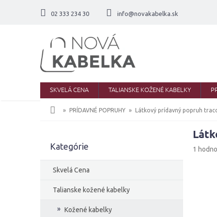
Prejsť
na
02 333 234 30
info@novakabelka.sk
obsah
SKVELÁ CENA
TALIANSKE KOŽENÉ KABELKY
P
Domov
PRÍDAVNÉ POPRUHY
Látkový prídavný popruh trac
Látk
B
Kategórie
Preskočiť
o
Priemer
1 hodno
kategórie
č
hodnote
produkt
n
Skvelá Cena
je
ý
5,0
p
Talianske kožené kabelky
z
a
5
Kožené kabelky
n
hviezdič