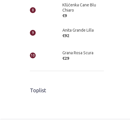
Kľúčenka Cane Blu
Chiaro
€9
Anita Grande Lilla
€92
Grana Rosa Scura
€29
Toplist
Z
á