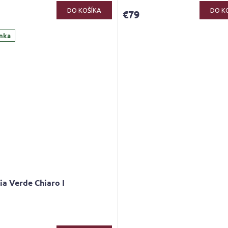
ktu
DO KOŠÍKA
DO K
€79
nka
ičiek.
a Verde Chiaro I