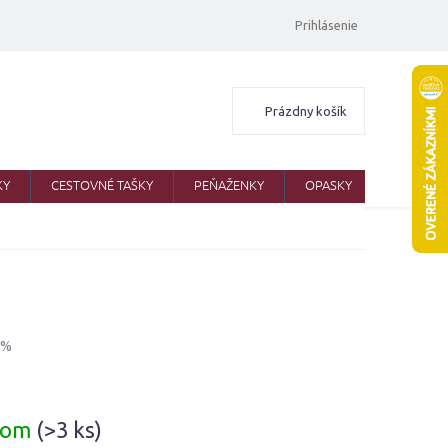
Prihlásenie
Nákupný
Prázdny košík
košík
KY
CESTOVNÉ TAŠKY
PEŇAŽENKY
OPASKY
ŠATKY
 %
ová
dom
(>3 ks)