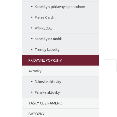
e
Kabelky s prídavným popruhom
l
Pierre Cardin
VÝPREDAJ
Kabelky na mobil
Trendy kabelky
PRÍDAVNÉ POPRUHY
Aktovky
Dámske aktovky
Pánske aktovky
TAŠKY CEZ RAMENO
BATÔŽKY