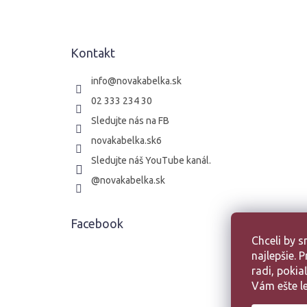
p
ä
t
Kontakt
i
e
info
@
novakabelka.sk
02 333 234 30
Sledujte nás na FB
novakabelka.sk6
Sledujte náš YouTube kanál.
@novakabelka.sk
Facebook
Chceli by 
najlepšie.
radi, poki
Vám ešte le