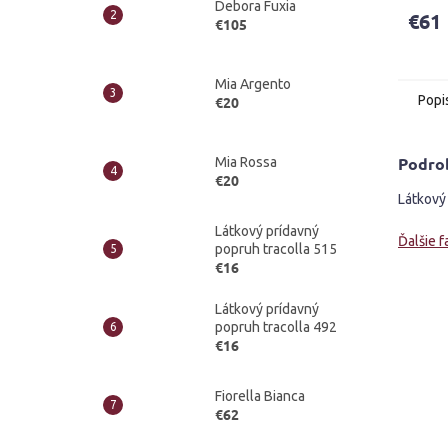
Debora Fuxia
€61
€105
Mia Argento
Popi
€20
Podro
Mia Rossa
€20
Látkový 
Látkový prídavný
Ďalšie f
popruh tracolla 515
€16
Látkový prídavný
popruh tracolla 492
€16
Fiorella Bianca
€62