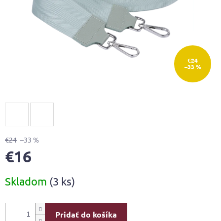
€24
–33 %
€24
–33 %
€16
Jednotková
Skladom
(3 ks)
cena:
Pridať do košíka