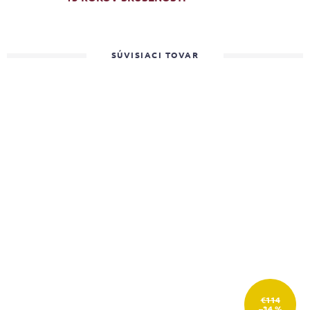
SÚVISIACI TOVAR
€114
–34 %