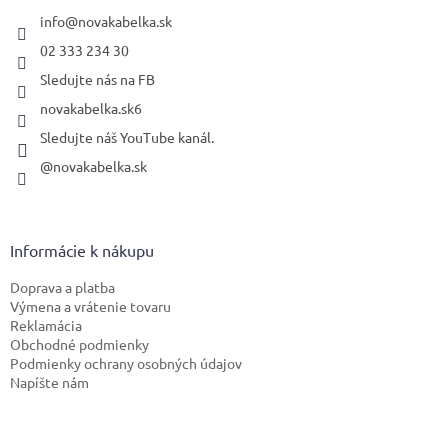
t
i
info
@
novakabelka.sk
e
02 333 234 30
Sledujte nás na FB
novakabelka.sk6
Sledujte náš YouTube kanál.
@novakabelka.sk
Informácie k nákupu
Doprava a platba
Výmena a vrátenie tovaru
Reklamácia
Obchodné podmienky
Podmienky ochrany osobných údajov
Napíšte nám