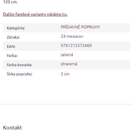
120 cm.
Ďalšie farebné varianty nájdete tu.
PRÍDAVNÉ POPRUHY
Kategória
:
24 mesiacov
Záruka
:
0761212573460
EAN
:
zelená
Farba
:
strieorná
Farba kovania
:
5 cm
Šírka popruhu
:
Z
á
p
ä
Kontakt