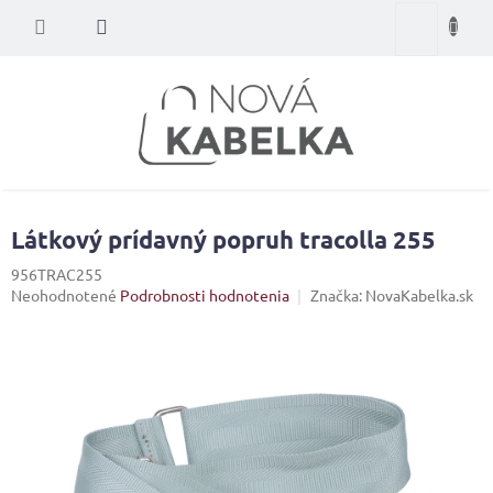
Prejsť
Nákupný
na
obsah
košík
Látkový prídavný popruh tracolla 255
956TRAC255
Priemerné
Neohodnotené
Podrobnosti hodnotenia
Značka:
NovaKabelka.sk
hodnotenie
produktu
je
0,0
z
5
hviezdičiek.