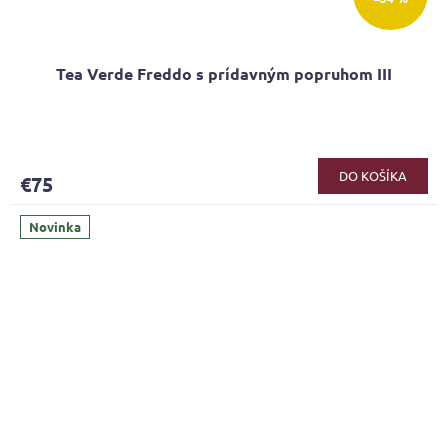
Tea Verde Freddo s prídavným popruhom III
Priemerné
hodnotenie
produktu
DO KOŠÍKA
€75
je
5,0
z
Novinka
5
hviezdičiek.