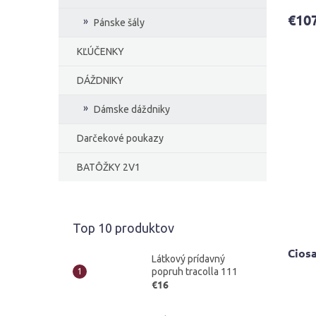
€10
Pánske šály
KĽÚČENKY
DÁŽDNIKY
Dámske dáždniky
Darčekové poukazy
BATÔŽKY 2V1
Top 10 produktov
Cios
Látkový prídavný
popruh tracolla 111
€16
Priem
hodno