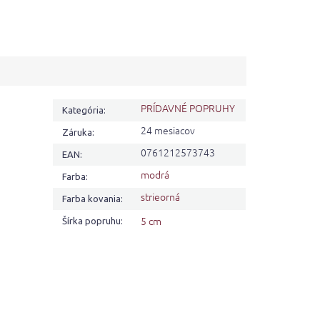
PRÍDAVNÉ POPRUHY
Kategória
:
24 mesiacov
Záruka
:
0761212573743
EAN
:
modrá
Farba
:
strieorná
Farba kovania
:
5 cm
Šírka popruhu
: