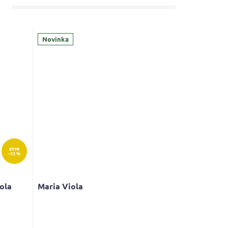
Novinka
€119
–33 %
ola
Maria Viola