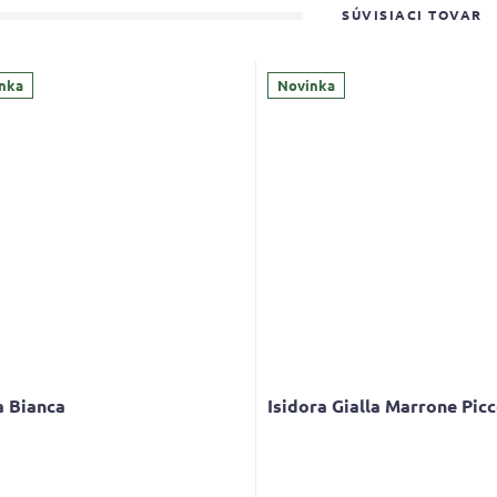
SÚVISIACI TOVAR
nka
Novinka
a Bianca
Isidora Gialla Marrone Picc
Priemerné
hodnotenie