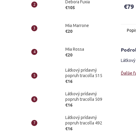
Debora Fuxia
produ
€79
€105
je
4,2
z
5
Mia Marrone
Popi
€20
hviezd
Podro
Mia Rossa
€20
Látkový 
Látkový prídavný
Ďalšie f
popruh tracolla 515
€16
Látkový prídavný
popruh tracolla 509
€16
Látkový prídavný
popruh tracolla 492
€16