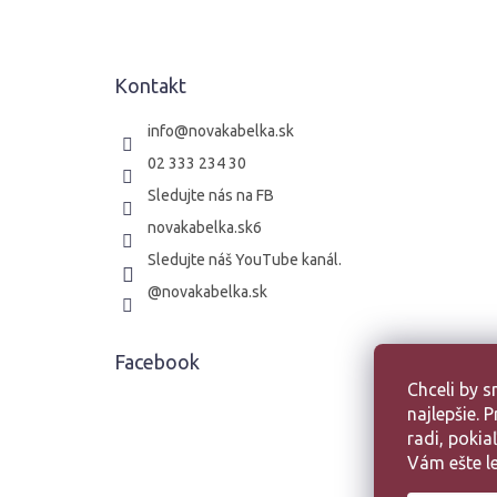
p
ä
t
Kontakt
i
e
info
@
novakabelka.sk
02 333 234 30
Sledujte nás na FB
novakabelka.sk6
Sledujte náš YouTube kanál.
@novakabelka.sk
Facebook
Chceli by 
najlepšie.
radi, poki
Vám ešte le