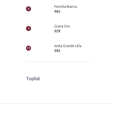
Fiorella Bianca
€62
Grana Oro
€29
Anita Grande Lilla
€92
Toplist
Z
á