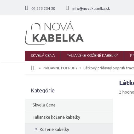
Prejsť
na
02 333 234 30
info@novakabelka.sk
obsah
SKVELÁ CENA
TALIANSKE KOŽENÉ KABELKY
P
Domov
PRÍDAVNÉ POPRUHY
Látkový prídavný popruh trac
Látk
B
Kategórie
Preskočiť
o
Priemer
2 hodno
kategórie
č
hodnote
produkt
n
Skvelá Cena
je
ý
5,0
p
Talianske kožené kabelky
z
a
5
Kožené kabelky
n
hviezdič