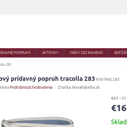
RÍDAVNÉ POPRUHY
AKTOVKY
TAŠKY CEZ RAMENO
BATÔŽ
olla 283
ový prídavný popruh tracolla 283
956TRAC283
né
tenia
Podrobnosti hodnotenia
Značka:
NovaKabelka.sk
nie
u
€24
–33
€16
Jednotk
Skla
cena:
iek.