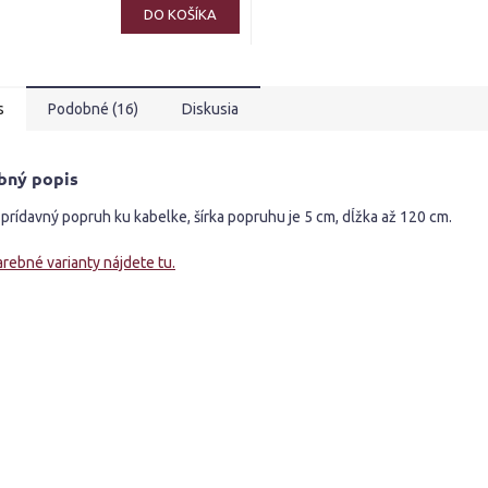
ktu
DO KOŠÍKA
s
Podobné (16)
Diskusia
ičiek.
bný popis
prídavný popruh ku kabelke, šírka popruhu je 5 cm, dĺžka až 120 cm.
arebné varianty nájdete tu.