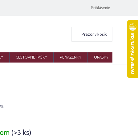
Prihlásenie
Nákupný
Prázdny košík
košík
KY
CESTOVNÉ TAŠKY
PEŇAŽENKY
OPASKY
ŠATKY
 %
ová
dom
(>3 ks)