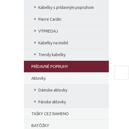
e
Kabelky s prídavným popruhom
l
Pierre Cardin
VÝPREDAJ
Kabelky na mobil
Trendy kabelky
PRÍDAVNÉ POPRUHY
Aktovky
Dámske aktovky
Pánske aktovky
TAŠKY CEZ RAMENO
BATÔŽKY