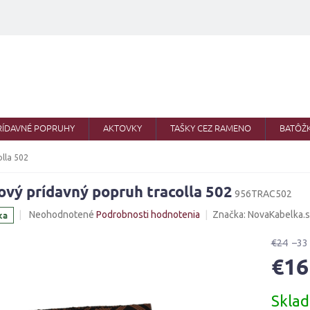
RÍDAVNÉ POPRUHY
AKTOVKY
TAŠKY CEZ RAMENO
BATÔŽ
olla 502
ový prídavný popruh tracolla 502
956TRAC502
Priemerné
ka
Neohodnotené
Podrobnosti hodnotenia
Značka:
NovaKabelka.
hodnotenie
produktu
€24
–33
je
€16
0,0
z
Jednotk
5
Skla
cena:
hviezdičiek.