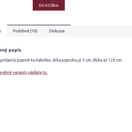
DO KOŠÍKA
s
Podobné (16)
Diskusia
bný popis
prídavný popruh ku kabelke, šírka popruhu je 5 cm, dĺžka až 120 cm.
arebné varianty nájdete tu.