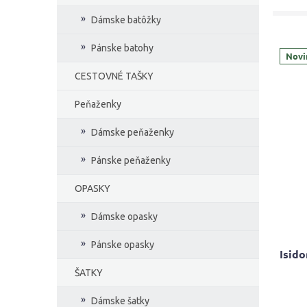
Dámske batôžky
Pánske batohy
Novi
CESTOVNÉ TAŠKY
Peňaženky
Dámske peňaženky
Pánske peňaženky
OPASKY
Dámske opasky
Pánske opasky
Isido
ŠATKY
Priem
Dámske šatky
hodno