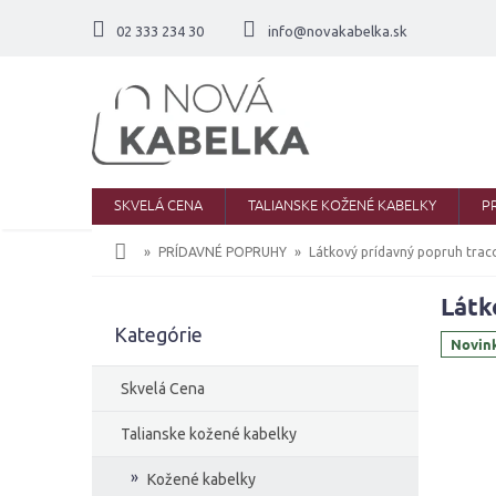
Prejsť
na
02 333 234 30
info@novakabelka.sk
obsah
SKVELÁ CENA
TALIANSKE KOŽENÉ KABELKY
P
Domov
PRÍDAVNÉ POPRUHY
Látkový prídavný popruh trac
Látk
B
Kategórie
Preskočiť
o
Novin
kategórie
č
n
Skvelá Cena
ý
p
Talianske kožené kabelky
a
Kožené kabelky
n