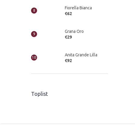
Fiorella Bianca
€62
Grana Oro
€29
Anita Grande Lilla
€92
Toplist
Z
á