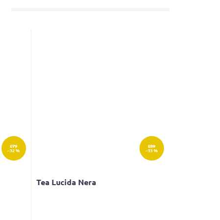
€79
€89
–32 %
–33 %
Tea Lucida Nera
Priemerné
hodnotenie