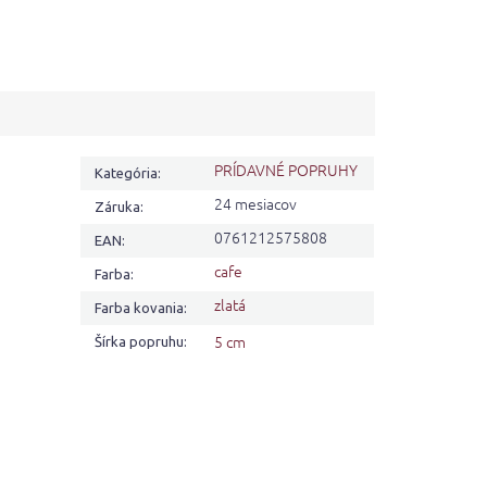
PRÍDAVNÉ POPRUHY
Kategória
:
24 mesiacov
Záruka
:
0761212575808
EAN
:
cafe
Farba
:
zlatá
Farba kovania
:
5 cm
Šírka popruhu
: