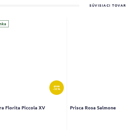
SÚVISIACI TOVAR
nka
€119
–33 %
ra Florita Piccola XV
Prisca Rosa Salmone
erné
tenie