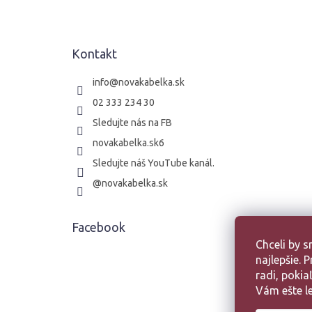
p
ä
t
Kontakt
i
e
info
@
novakabelka.sk
02 333 234 30
Sledujte nás na FB
novakabelka.sk6
Sledujte náš YouTube kanál.
@novakabelka.sk
Facebook
Chceli by 
najlepšie.
radi, poki
Vám ešte le