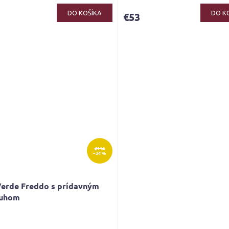
ktu
DO KOŠÍKA
DO K
€53
ičiek.
€114
–34 %
Verde Freddo s prídavným
uhom