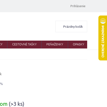
Prihlásenie
Nákupný
Prázdny košík
košík
KY
CESTOVNÉ TAŠKY
PEŇAŽENKY
OPASKY
ŠATKY
sk
 %
ová
dom
(>3 ks)