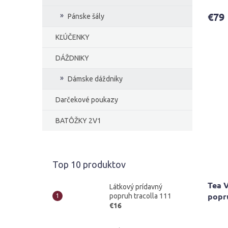
produ
€79
Pánske šály
je
5,0
KĽÚČENKY
z
5
hviezd
DÁŽDNIKY
Dámske dáždniky
Darčekové poukazy
BATÔŽKY 2V1
Top 10 produktov
Tea 
Látkový prídavný
popr
popruh tracolla 111
€16