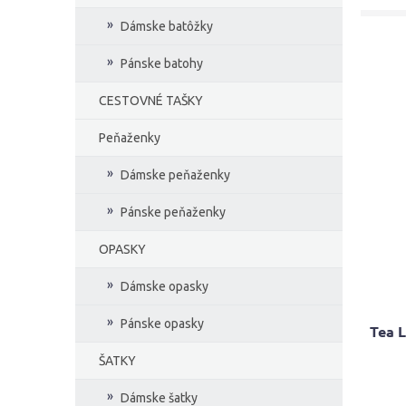
Dámske batôžky
Pánske batohy
CESTOVNÉ TAŠKY
Peňaženky
Dámske peňaženky
Pánske peňaženky
OPASKY
Dámske opasky
Pánske opasky
Tea 
ŠATKY
Priem
Dámske šatky
hodno