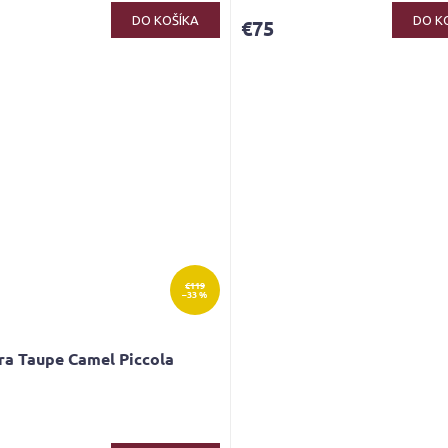
ktu
DO KOŠÍKA
DO K
€75
ičiek.
€119
–33 %
ra Taupe Camel Piccola
erné
tenie