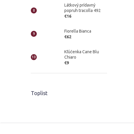
Látkový prídavný
popruh tracolla 492
€16
Fiorella Bianca
€62
Kľúčenka Cane Blu
Chiaro
€9
Toplist
Z
á