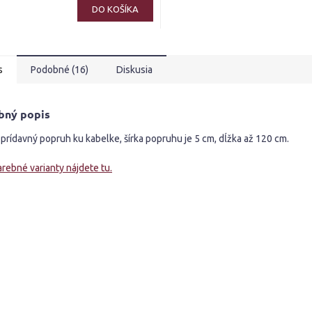
ktu
DO KOŠÍKA
s
Podobné (16)
Diskusia
ičiek.
bný popis
prídavný popruh ku kabelke, šírka popruhu je 5 cm, dĺžka až 120 cm.
arebné varianty nájdete tu.