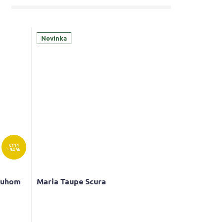
Novinka
€114
–34 %
ruhom
Maria Taupe Scura