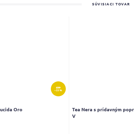
SÚVISIACI TOVAR
€89
–33 %
Lucida Oro
Tea Nera s prídavným pop
V
erné
tenie