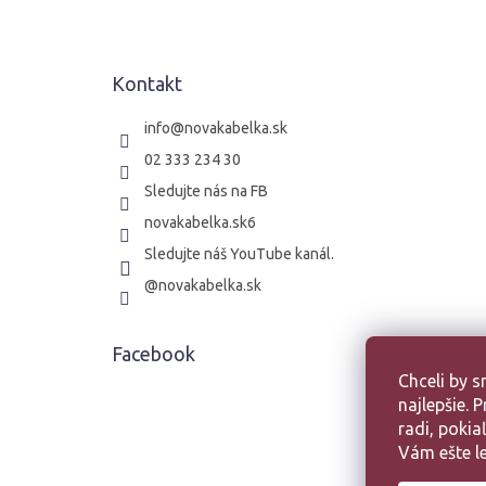
p
ä
t
Kontakt
i
e
info
@
novakabelka.sk
02 333 234 30
Sledujte nás na FB
novakabelka.sk6
Sledujte náš YouTube kanál.
@novakabelka.sk
Facebook
Chceli by 
najlepšie.
radi, poki
Vám ešte le