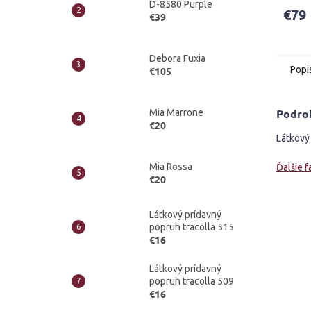
D-8580 Purple
produ
€79
€39
je
4,8
z
5
Debora Fuxia
Popi
€105
hviezd
Podro
Mia Marrone
€20
Látkový 
Mia Rossa
Ďalšie f
€20
Látkový prídavný
popruh tracolla 515
€16
Látkový prídavný
popruh tracolla 509
€16