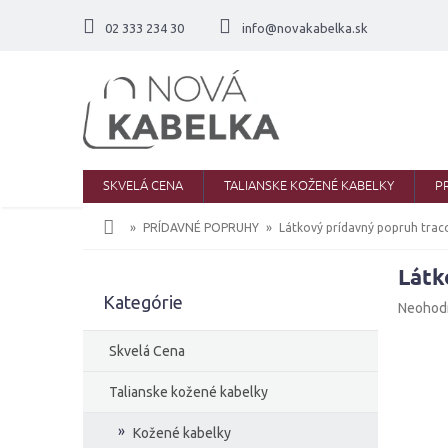
Prejsť
na
02 333 234 30
info@novakabelka.sk
obsah
SKVELÁ CENA
TALIANSKE KOŽENÉ KABELKY
P
Domov
PRÍDAVNÉ POPRUHY
Látkový prídavný popruh trac
Látk
B
Kategórie
Preskočiť
o
Priemer
Neohod
kategórie
č
hodnote
produkt
n
Skvelá Cena
je
ý
0,0
p
Talianske kožené kabelky
z
a
5
Kožené kabelky
n
hviezdič