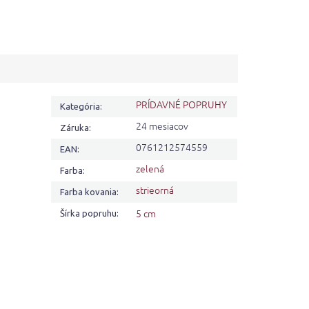
PRÍDAVNÉ POPRUHY
Kategória
:
24 mesiacov
Záruka
:
0761212574559
EAN
:
zelená
Farba
:
strieorná
Farba kovania
:
5 cm
Šírka popruhu
: