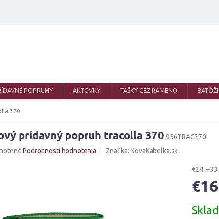
RÍDAVNÉ POPRUHY
AKTOVKY
TAŠKY CEZ RAMENO
BATÔŽ
olla 370
ový prídavný popruh tracolla 370
956TRAC370
né
notené
Podrobnosti hodnotenia
Značka:
NovaKabelka.sk
nie
u
€24
–33
€16
Jednotk
Skla
cena:
iek.