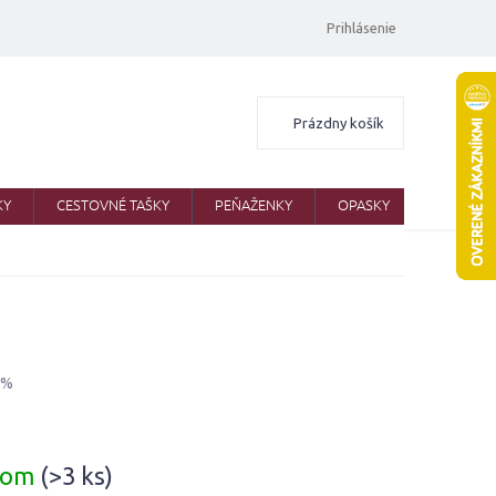
Prihlásenie
Nákupný
Prázdny košík
košík
KY
CESTOVNÉ TAŠKY
PEŇAŽENKY
OPASKY
ŠATKY
 %
ová
dom
(>3 ks)