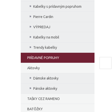
e
Kabelky s prídavným popruhom
l
Pierre Cardin
VÝPREDAJ
Kabelky na mobil
Trendy kabelky
PRÍDAVNÉ POPRUHY
Aktovky
Dámske aktovky
Pánske aktovky
TAŠKY CEZ RAMENO
BATÔŽKY