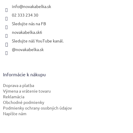
t
i
info
@
novakabelka.sk
e
02 333 234 30
Sledujte nás na FB
novakabelka.sk6
Sledujte náš YouTube kanál.
@novakabelka.sk
Informácie k nákupu
Doprava a platba
Výmena a vrátenie tovaru
Reklamácia
Obchodné podmienky
Podmienky ochrany osobných údajov
Napíšte nám