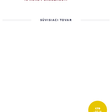
SÚVISIACI TOVAR
€79
–32 %