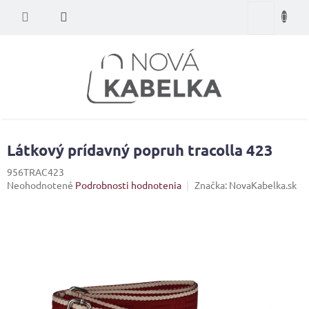
Prejsť
Nákupný
na
obsah
košík
Látkový prídavný popruh tracolla 423
956TRAC423
Priemerné
Neohodnotené
Podrobnosti hodnotenia
Značka:
NovaKabelka.sk
hodnotenie
produktu
je
0,0
z
5
hviezdičiek.