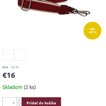
€24
–33 %
€24
–33 %
€16
Jednotková
Skladom
(2 ks)
cena:
Pridať do košíka