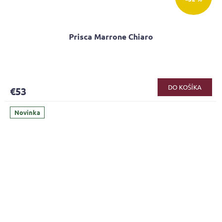
Prisca Marrone Chiaro
Priemerné
hodnotenie
produktu
DO KOŠÍKA
€53
je
3,6
z
Novinka
5
hviezdičiek.