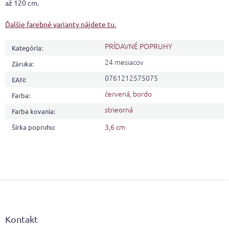
až 120 cm.
Ďalšie farebné varianty nájdete tu.
PRÍDAVNÉ POPRUHY
Kategória
:
24 mesiacov
Záruka
:
0761212575075
EAN
:
červená
,
bordo
Farba
:
strieorná
Farba kovania
:
3,6 cm
Šírka popruhu
:
Z
á
p
ä
Kontakt