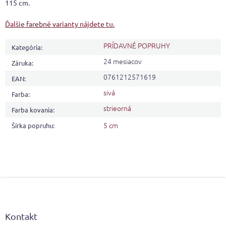
115 cm.
Ďalšie farebné varianty nájdete tu.
PRÍDAVNÉ POPRUHY
Kategória
:
24 mesiacov
Záruka
:
0761212571619
EAN
:
sivá
Farba
:
strieorná
Farba kovania
:
5 cm
Šírka popruhu
:
Z
á
p
ä
Kontakt