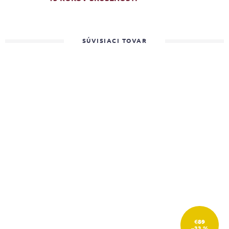
SÚVISIACI TOVAR
€89
–33 %