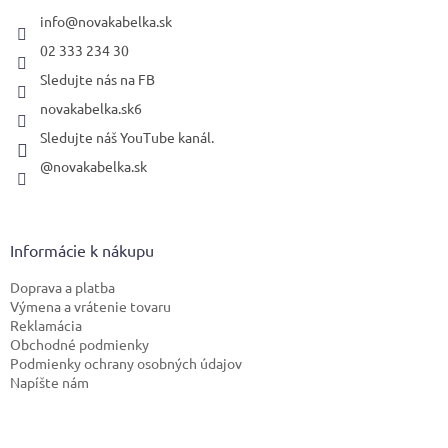
t
i
info
@
novakabelka.sk
e
02 333 234 30
Sledujte nás na FB
novakabelka.sk6
Sledujte náš YouTube kanál.
@novakabelka.sk
Informácie k nákupu
Doprava a platba
Výmena a vrátenie tovaru
Reklamácia
Obchodné podmienky
Podmienky ochrany osobných údajov
Napíšte nám