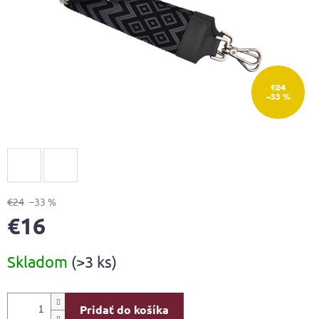
€24
–33 %
€24
–33 %
€16
Jednotková
Skladom
(>3 ks)
cena:
Pridať do košíka