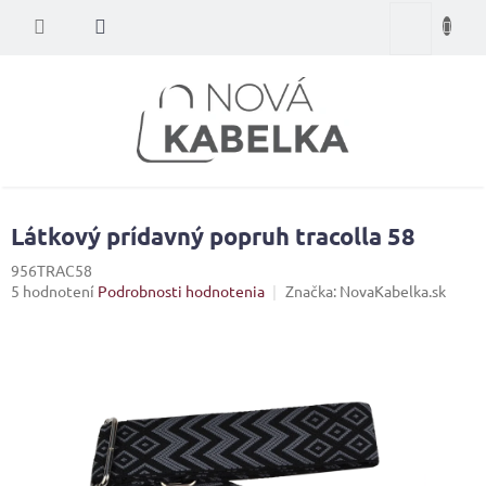
Prejsť
Nákupný
na
obsah
košík
Látkový prídavný popruh tracolla 58
956TRAC58
Priemerné
5 hodnotení
Podrobnosti hodnotenia
Značka:
NovaKabelka.sk
hodnotenie
produktu
je
5,0
z
5
hviezdičiek.