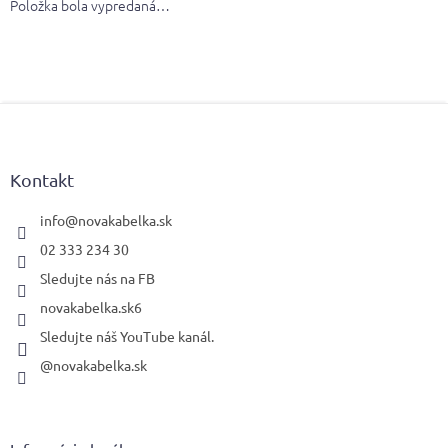
Položka bola vypredaná…
Z
á
p
ä
Kontakt
t
i
info
@
novakabelka.sk
e
02 333 234 30
Sledujte nás na FB
novakabelka.sk6
Sledujte náš YouTube kanál.
@novakabelka.sk