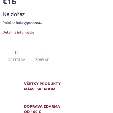
€16
Jednotková
Na dotaz
cena:
Položka bola vypredaná…
Detailné informácie
OPÝTAŤ SA
ZDIEĽAŤ
VŠETKY PRODUKTY
MÁME SKLADOM
DOPRAVA ZDARMA
OD 100 €