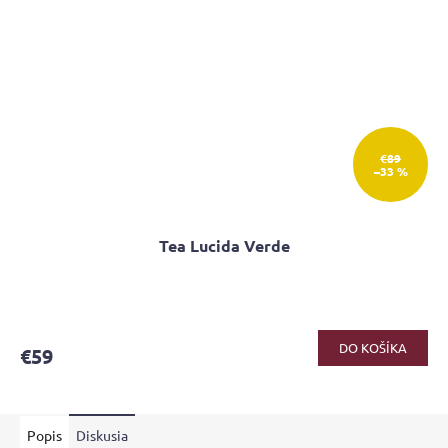
€89
–33 %
Tea Lucida Verde
Priemerné
hodnotenie
produktu
DO KOŠÍKA
€59
je
4,0
z
5
Popis
Diskusia
hviezdičiek.