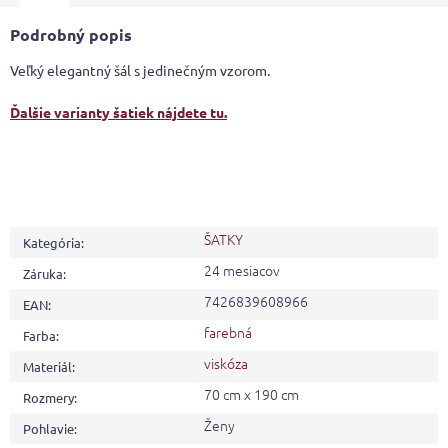
Podrobný popis
Veľký elegantný šál s jedinečným vzorom.
Ďalšie varianty šatiek nájdete tu.
ŠATKY
Kategória
:
24 mesiacov
Záruka
:
7426839608966
EAN
:
farebná
Farba
:
viskóza
Materiál
:
70 cm x 190 cm
Rozmery
:
Ženy
Pohlavie
: