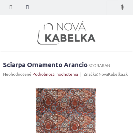
Prejsť
Nákupný
na
obsah
košík
Sciarpa Ornamento Arancio
SCORARAN
Priemerné
Neohodnotené
Podrobnosti hodnotenia
Značka:
NovaKabelka.sk
hodnotenie
produktu
je
0,0
z
5
hviezdičiek.