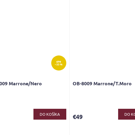
€74
–33 %
009 Marrone/Nero
OB-8009 Marrone/T.Moro
Priemerné
hodnotenie
produktu
DO KOŠÍKA
DO K
€49
je
5,0
z
5