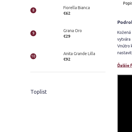
Popi
hviezd
Fiorella Bianca
€62
Podro
Grana Oro
Kožená 
€29
vytvára
Vnútro 
nastavi
Anita Grande Lilla
€92
Ďalšie 
Toplist