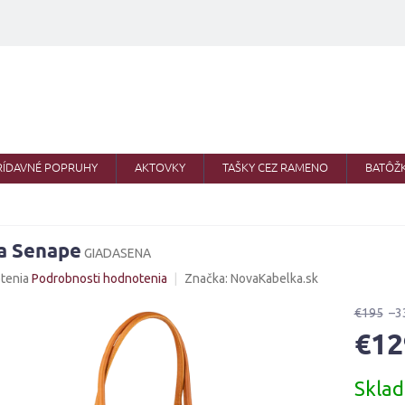
RÍDAVNÉ POPRUHY
AKTOVKY
TAŠKY CEZ RAMENO
BATÔŽ
a Senape
GIADASENA
né
tenia
Podrobnosti hodnotenia
Značka:
NovaKabelka.sk
nie
u
€195
–3
€12
Jednotk
Skla
cena:
iek.