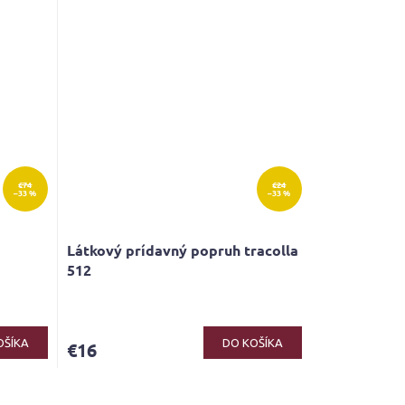
€74
€24
–33 %
–33 %
Látkový prídavný popruh tracolla
512
OŠÍKA
DO KOŠÍKA
€16