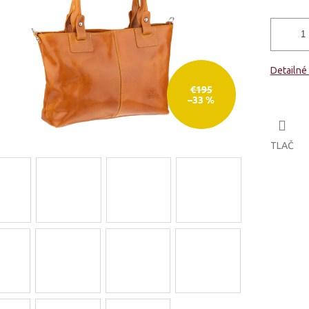
Detailné
€195
–33 %
TLAČ