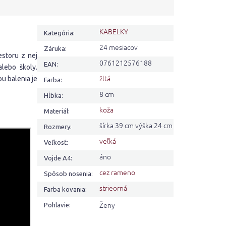
KABELKY
Kategória
:
24 mesiacov
Záruka
:
estoru z nej
0761212576188
EAN
:
lebo školy.
žltá
u balenia je
Farba
:
8 cm
Hĺbka
:
koža
Materiál
:
šírka 39 cm výška 24 cm
Rozmery
:
veľká
Veľkosť
:
áno
Vojde A4
:
cez rameno
Spôsob nosenia
:
strieorná
Farba kovania
:
Ženy
Pohlavie
: