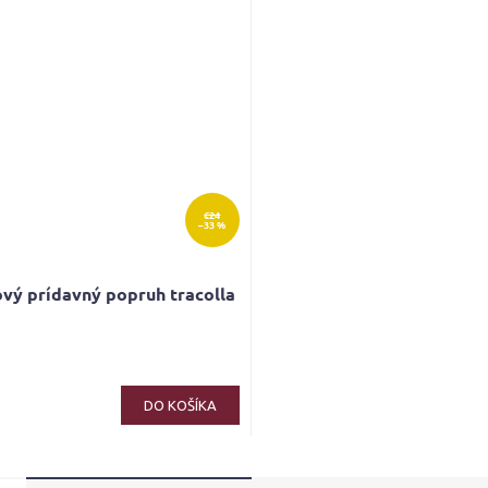
hviezdičiek.
€24
–33 %
vý prídavný popruh tracolla
erné
tenie
ktu
DO KOŠÍKA