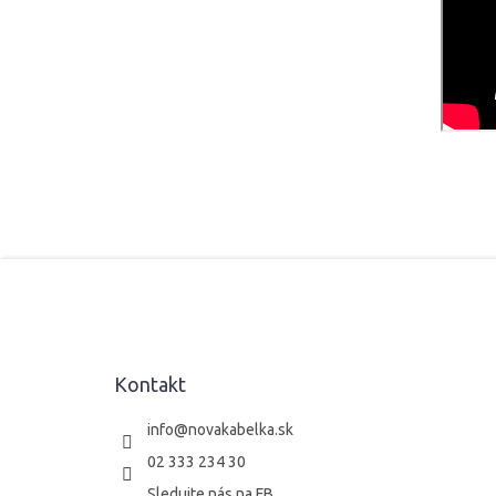
Z
á
p
ä
t
Kontakt
i
e
info
@
novakabelka.sk
02 333 234 30
Sledujte nás na FB