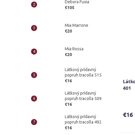
Debora Fuxia
€105
Mia Marrone
€20
Mia Rossa
€20
Látkový prídavný
popruh tracolla 515
€16
Látko
401
Látkový prídavný
popruh tracolla 509
Priem
€16
hodno
produ
€16
je
Látkový prídavný
5,0
popruh tracolla 492
€16
z
5