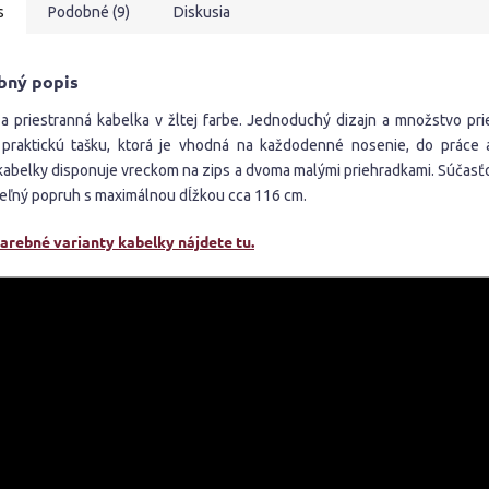
s
Podobné (9)
Diskusia
ičiek.
bný popis
a priestranná kabelka v žltej farbe. Jednoduchý dizajn a množstvo pri
 praktickú tašku, ktorá je vhodná na každodenné nosenie, do práce a
kabelky disponuje vreckom na zips a dvoma malými priehradkami. Súčasťo
teľný popruh s maximálnou dĺžkou cca 116 cm.
farebné varianty kabelky nájdete tu.