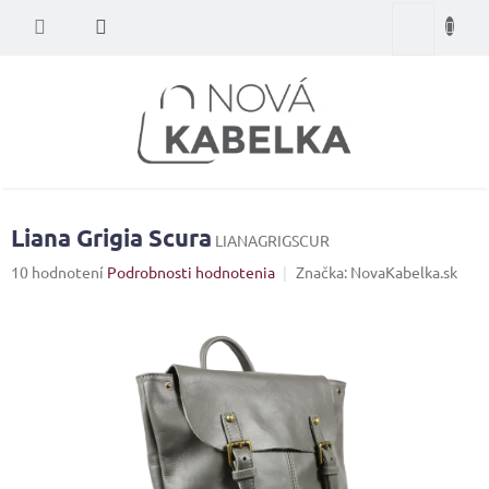
Prejsť
Nákupný
na
obsah
košík
Liana Grigia Scura
LIANAGRIGSCUR
Priemerné
10 hodnotení
Podrobnosti hodnotenia
Značka:
NovaKabelka.sk
hodnotenie
produktu
je
4,4
z
5
hviezdičiek.