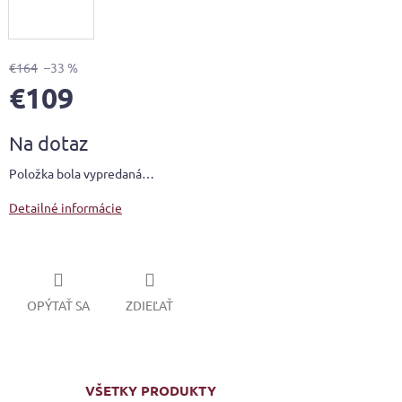
€164
–33 %
€109
Jednotková
Na dotaz
cena:
Položka bola vypredaná…
Detailné informácie
OPÝTAŤ SA
ZDIEĽAŤ
VŠETKY PRODUKTY