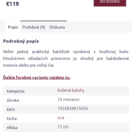
DO KOŠÍKA
€119
je
4,1
z
5
Popis
Podobné (4)
Diskusia
hviezdičiek.
Podrobný popis
Veľmi pekný praktický batôžtek vyrobený z kvalitnej kože.
Množstvom ukladacích priestorov je vhodný pre každodenné
nosenie alebo pre voľný čas.
Ďalšie farebné varianty nájdete tu.
Kožené batohy
Kategória
:
24 mesiacov
Záruka
:
7426839615056
EAN
:
sivá
Farba
:
12 cm
Hĺbka
: