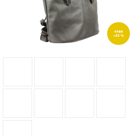
€164
–33 %