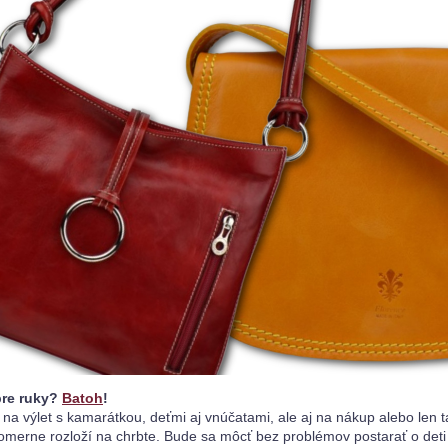
re ruky? 
Batoh
!
 na výlet s kamarátkou, deťmi aj vnúčatami, ale aj na nákup alebo le
omerne rozloží na chrbte. Bude sa môcť bez problémov postarať o deti 