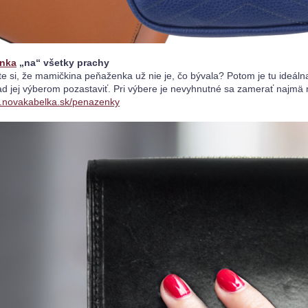
nka
 „na“ všetky prachy
te si, že mamičkina peňaženka už nie je, čo bývala? Potom je tu ideálna 
ad jej výberom pozastaviť. Pri výbere je nevyhnutné sa zamerať najmä
novakabelka.sk/penazenky