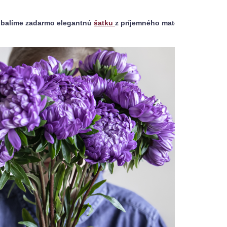
balíme zadarmo elegantnú 
šatku 
z príjemného materiálu s jedin