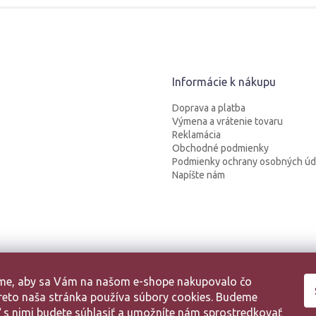
Informácie k nákupu
Doprava a platba
Výmena a vrátenie tovaru
Reklamácia
Obchodné podmienky
Podmienky ochrany osobných úd
Napíšte nám
sme, aby sa Vám na našom e-shope nakupovalo čo
 Preto naša stránka používa súbory cookies. Budeme
aľ s nimi budete súhlasiť a umožníte nám sprostredkovať