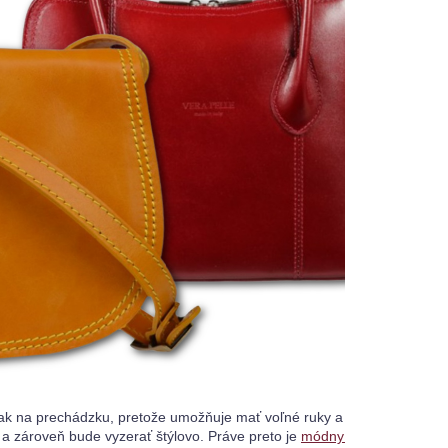
n tak na prechádzku, pretože umožňuje mať voľné ruky a hmotnosť obsa
a zároveň bude vyzerať štýlovo. Práve preto je 
módny batoh
 obľúbený