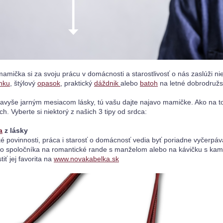
amička si za svoju prácu v domácnosti a starostlivosť o nás zaslúži nie
nku
, štýlový 
opasok
, praktický 
dáždnik 
alebo 
batoh
 na letné dobrodružs
navyše jarným mesiacom lásky, tú vašu dajte najavo mamičke. Ako na to?
h. Vyberte si niektorý z našich 3 tipy od srdca:

a
 z lásky
é povinnosti, práca i starosť o domácnosť vedia byť poriadne vyčerpáva
o spoločníka na romantické rande s manželom alebo na kávičku s kamar
tiť jej favorita na 
www.novakabelka.sk