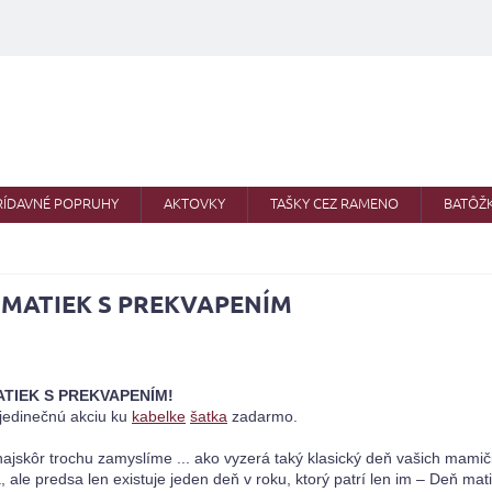
RÍDAVNÉ POPRUHY
AKTOVKY
TAŠKY CEZ RAMENO
BATÔŽ
 MATIEK S PREKVAPENÍM
TIEK S PREKVAPENÍM! 
 jedinečnú akciu ku 
kabelke
šatka
najskôr trochu zamyslíme ... ako vyzerá taký klasický deň vašich mamiči
, ale predsa len existuje jeden deň v roku, ktorý patrí len im – Deň m