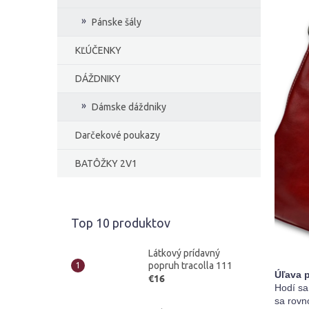
Pánske šály
KĽÚČENKY
DÁŽDNIKY
Dámske dáždniky
Darčekové poukazy
BATÔŽKY 2V1
Top 10 produktov
Látkový prídavný
popruh tracolla 111
Úľava p
€16
Hodí sa
sa rovn