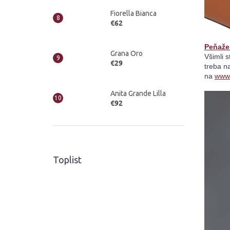
Fiorella Bianca
€62
Peňaže
Grana Oro
Všimli s
€29
treba n
na 
www.
Anita Grande Lilla
€92
Toplist