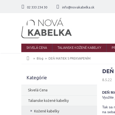
Prejsť
na
02 333 234 30
info@novakabelka.sk
obsah
SKVELÁ CENA
TALIANSKE KOŽENÉ KABELKY
P
Domov
Blog
DEŇ MATIEK S PREKVAPENÍM
DEŇ
B
Kategórie
Preskočiť
o
8.5.22
kategórie
č
n
Skvelá Cena
DEŇ MA
ý
Využite
p
Talianske kožené kabelky
a
Tak sa 
Kožené kabelky
n
na seba