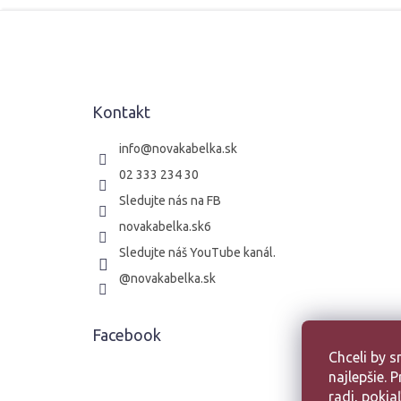
Z
á
p
ä
t
Kontakt
i
e
info
@
novakabelka.sk
02 333 234 30
Sledujte nás na FB
novakabelka.sk6
Sledujte náš YouTube kanál.
@novakabelka.sk
Facebook
Chceli by 
najlepšie.
radi, poki