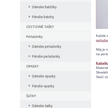
Dámske batôžky
Pánske batohy
CESTOVNÉ TAŠKY
Každá m
Peňaženky
peňaže
Dámske peňaženky
Máj je 
na perác
Pánske peňaženky
Kabelk
OPASKY
Matersk
Skveléh
Dámske opasky
Stačí zis
Pánske opasky
ŠATKY
Dámske šatky