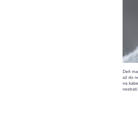
Deň mat
až do ne
na kabe
nestratí