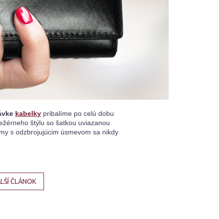
ávke 
kabelky
 pribalíme po celú dobu 
ežérneho štýlu so šatkou uviazanou 
ámy 
s odzbrojujúcim úsmevom sa nikdy 
LŠÍ ČLÁNOK