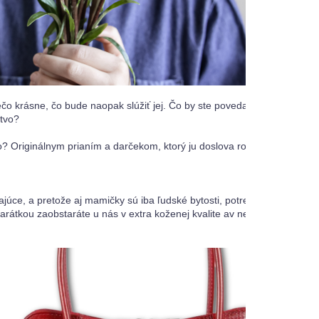
čo krásne, čo bude naopak slúžiť jej. Čo by ste povedali na novú 
kože
tvo?

 Originálnym prianím a darčekom, ktorý ju doslova rozžiari oči a vykú
júce, a pretože aj mamičky sú iba ľudské bytosti, potrebujú si občas o
átkou zaobstaráte u nás v extra koženej kvalite av nepreberných farb