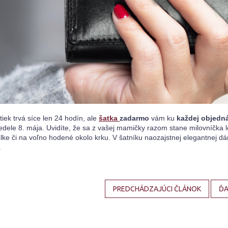
iek trvá síce len 24 hodín, ale 
šatka 
zadarmo
 vám ku 
každej objedn
dele 8. mája. Uvidíte, že sa z vašej 
mamičky razom stane milovníčka l
lke či na voľno hodené okolo krku. V šatníku naozajstnej elegantnej d
.
PREDCHÁDZAJÚCI ČLÁNOK
ĎA