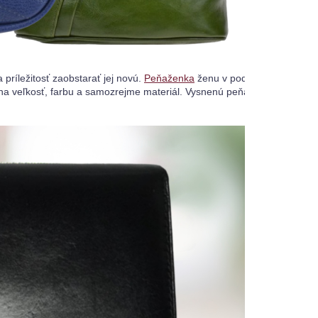
príležitosť zaobstarať jej novú. 
Peňaženka
 ženu v podstate reprezentu
 na veľkosť, farbu a samozrejme materiál. Vysnenú peňaženku pre ženu