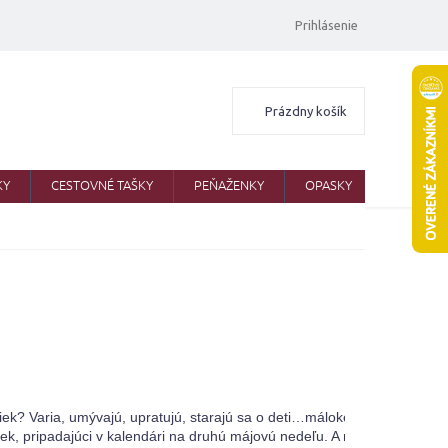
Prihlásenie
Nákupný
Prázdny košík
košík
KY
CESTOVNÉ TAŠKY
PEŇAŽENKY
OPASKY
ŠATKY
ek? Varia, umývajú, upratujú, starajú sa o deti…málokedy si nájdu čas 
atiek, pripadajúci v kalendári na druhú májovú nedeľu. A my sme pre vš