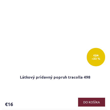
€24
–33 %
Látkový prídavný popruh tracolla 498
DO KOŠÍKA
€16