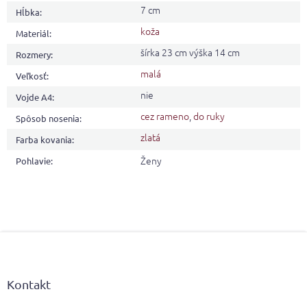
7 cm
Hĺbka
:
koža
Materiál
:
šírka 23 cm výška 14 cm
Rozmery
:
malá
Veľkosť
:
nie
Vojde A4
:
cez rameno
,
do ruky
Spôsob nosenia
:
zlatá
Farba kovania
:
Ženy
Pohlavie
:
Z
á
p
ä
Kontakt
t