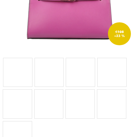
€108
–33 %