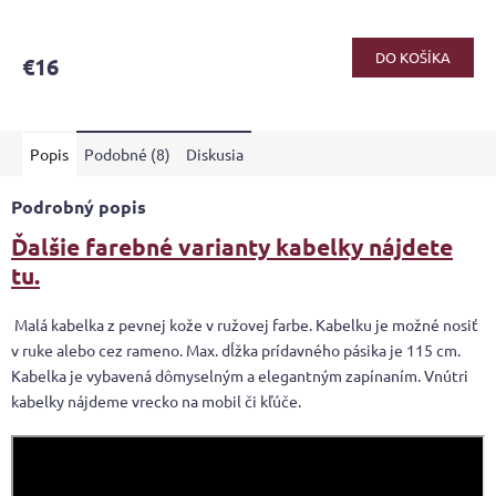
Priemerné
hodnotenie
produktu
DO KOŠÍKA
€16
je
5,0
z
5
Popis
Podobné (8)
Diskusia
hviezdičiek.
Podrobný popis
Ďalšie farebné varianty kabelky nájdete
tu.
Malá kabelka z pevnej kože v ružovej farbe. Kabelku je možné nosiť
v ruke alebo cez rameno. Max. dĺžka prídavného pásika je 115 cm.
Kabelka je vybavená dômyselným a elegantným zapínaním. Vnútri
kabelky nájdeme vrecko na mobil či kľúče.