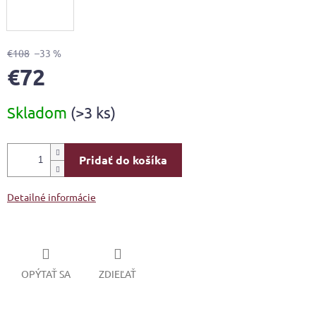
€108
–33 %
€72
Jednotková
Skladom
(>3 ks)
cena:
Pridať do košíka
Detailné informácie
OPÝTAŤ SA
ZDIEĽAŤ