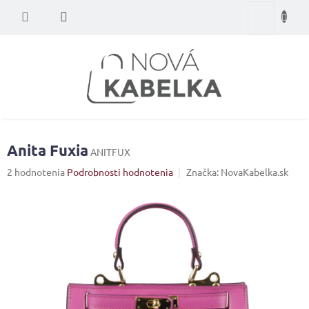
Prejsť
Nákupný
na
obsah
košík
Anita Fuxia
ANITFUX
Priemerné
2 hodnotenia
Podrobnosti hodnotenia
Značka:
NovaKabelka.sk
hodnotenie
produktu
je
5,0
z
5
hviezdičiek.