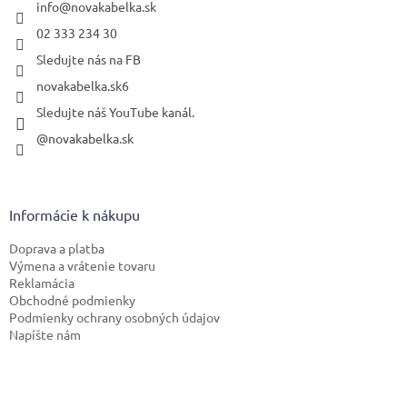
i
info
@
novakabelka.sk
e
02 333 234 30
Sledujte nás na FB
novakabelka.sk6
Sledujte náš YouTube kanál.
@novakabelka.sk
Informácie k nákupu
Doprava a platba
Výmena a vrátenie tovaru
Reklamácia
Obchodné podmienky
Podmienky ochrany osobných údajov
Napíšte nám