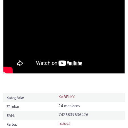
KABELKY
Kategória
:
24 mesiacov
Záruka
:
7426839636426
EAN
:
ružová
Farba
: