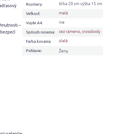
šírka 20 cm výška 15 cm
Rozmery
:
nadčasový
malá
Veľkosť
:
nie
Vojde A4
:
hnutnosti –
cez rameno
,
crossbody
 bezpečí
Spôsob nosenia
:
zlatá
Farba kovania
:
Ženy
Pohlavie
:
orý najlepšie