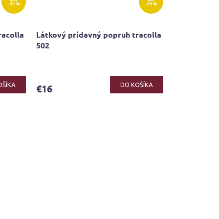
–33 %
–33 %
racolla
Látkový prídavný popruh tracolla
502
OŠÍKA
DO KOŠÍKA
€16