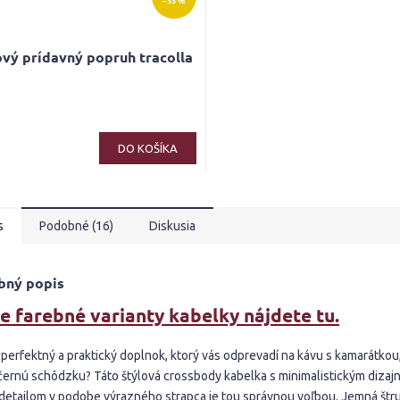
–33 %
vý prídavný popruh tracolla
erné
tenie
ktu
DO KOŠÍKA
s
Podobné (16)
Diskusia
ičiek.
bný popis
e farebné varianty kabelky nájdete tu.
 perfektný a praktický doplnok, ktorý vás odprevadí na kávu s kamarátkou
ečernú schôdzku? Táto štýlová crossbody kabelka s minimalistickým dizaj
detailom v podobe výrazného strapca je tou správnou voľbou. Jemná štr