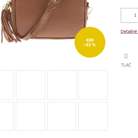
Detailné
€59
–33 %
TLAČ