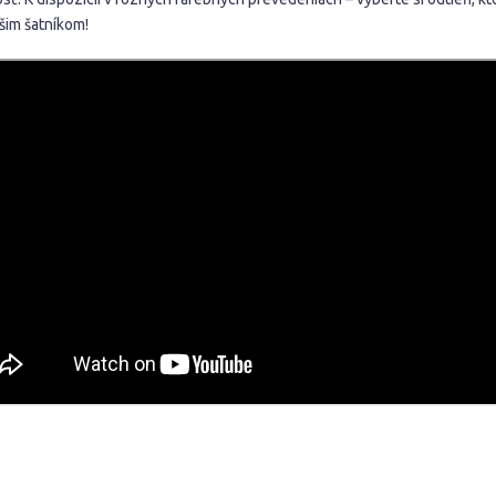
ašim šatníkom!