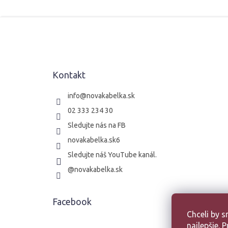
Z
á
p
ä
t
Kontakt
i
e
info
@
novakabelka.sk
02 333 234 30
Sledujte nás na FB
novakabelka.sk6
Sledujte náš YouTube kanál.
@novakabelka.sk
Facebook
Chceli by 
najlepšie.