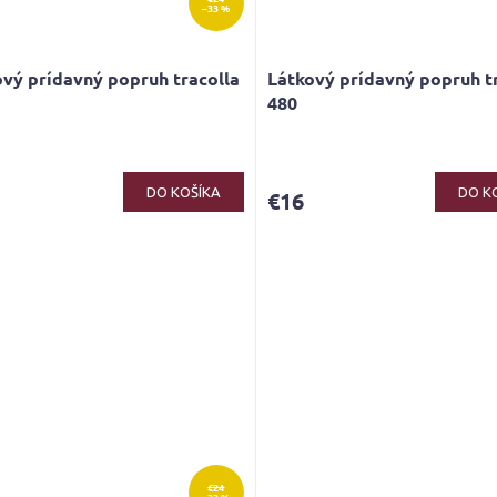
–33 %
vý prídavný popruh tracolla
Látkový prídavný popruh t
480
Priemerné
hodnotenie
produktu
DO KOŠÍKA
DO K
€16
je
5,0
z
5
hviezdičiek.
€24