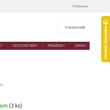
Prihlásenie
Nákupný
Prázdny košík
košík
KY
CESTOVNÉ TAŠKY
PEŇAŽENKY
OPASKY
ŠATKY
 %
ová
dom
(3 ks)