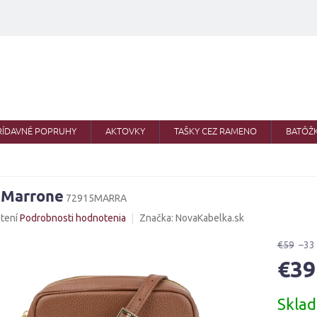
RÍDAVNÉ POPRUHY
AKTOVKY
TAŠKY CEZ RAMENO
BATÔŽ
 Marrone
72915MARRA
né
tení
Podrobnosti hodnotenia
Značka:
NovaKabelka.sk
nie
u
€59
–33
€39
Jednotk
Skla
cena:
iek.