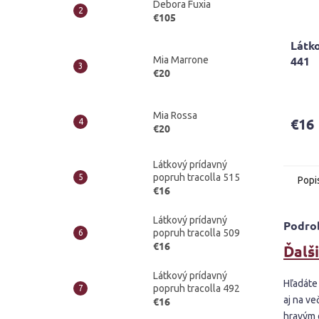
Debora Fuxia
€105
Látko
441
Mia Marrone
€20
Priem
hodno
produ
Mia Rossa
€16
je
€20
5,0
z
Látkový prídavný
5
popruh tracolla 515
Popi
hviezd
€16
Látkový prídavný
Podro
popruh tracolla 509
€16
Ďalši
Látkový prídavný
Hľadáte
popruh tracolla 492
aj na v
€16
hravým 