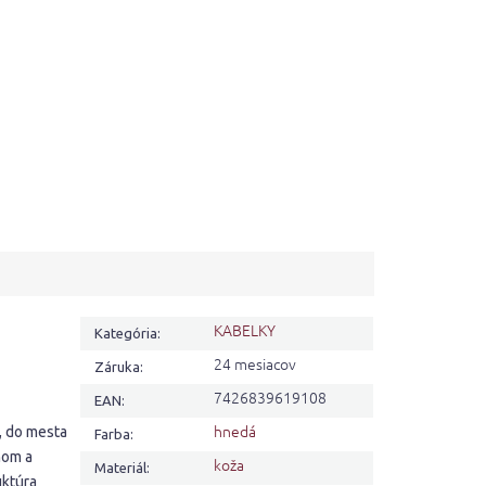
KABELKY
Kategória
:
24 mesiacov
Záruka
:
7426839619108
EAN
:
hnedá
, do mesta
Farba
:
nom a
koža
Materiál
:
uktúra