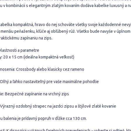
lu v kombinácii s elegantným zlatým kovaním dodáva kabelke luxusný a 
 kabelka kompaktná, hravo do nej schováte všetky svoje každodenné nevy
, menšiu peňaženku, kľúče aj obľúbený rúž. Všetko bude navyše v úplnom
raktickému zapínaniu na zips.
vlastnosti a parametre
: 20 x 15 cm (ideálna kompaktná veľkosť)
nosenia: Crossbody alebo klasicky cez rameno
 Dlhý a ľahko nastaviteľný pre vaše maximálne pohodlie
ie: Bezpečné zapínanie na vrchný zips
 Výrazný ozdobný strapec na jazdci zipsu a štýlové zlaté kovanie
u balenia je prídavný popruh v dĺžke cca 130 cm.
ť: K dispozícii v rôznych farebných prevedeniach – vyberte si odtieň, kt