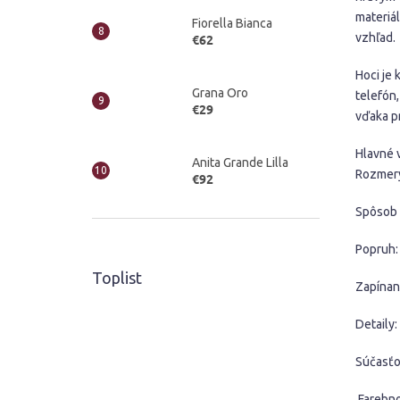
materiá
Fiorella Bianca
vzhľad.
€62
Hoci je
Grana Oro
telefón
€29
vďaka p
Hlavné 
Anita Grande Lilla
Rozmery
€92
Spôsob 
Popruh:
Toplist
Zapínan
Detaily:
Súčasťo
Farebnos