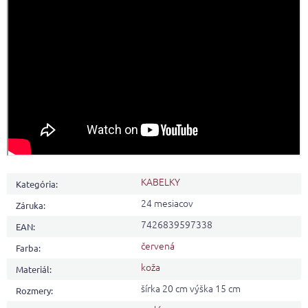
KABELKY
Kategória
:
24 mesiacov
Záruka
:
7426839597338
EAN
:
červená
Farba
:
koža
Materiál
:
šírka 20 cm výška 15 cm
Rozmery
: