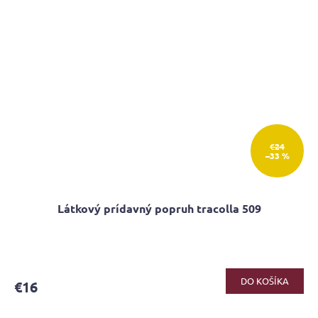
€24
–33 %
Látkový prídavný popruh tracolla 509
DO KOŠÍKA
€16