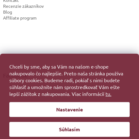
Kontakt
Recenzie zákazníkov
Blog
Affiliate program
Chceli by sme, aby sa Vám na našom e-shope
nakupovalo čo najlepšie. Preto naša stránka používa
Facebook
súbory cookies. Budeme radi, pokiaľ s nimi budete
súhlasiť a umožníte nám sprostredkovať Vám ešte
lepší zážitok z nakupovania. Viac informácií
tu.
Vytvoril Shoptet
Nastavenie
Copyright 2026
. Všetky práva vyhradené.
Súhlasím
Redesign by
Filipesmedia 🧡