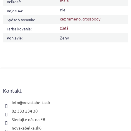
malá
Veľkosť
:
nie
Vojde A4
:
cez rameno
,
crossbody
Spôsob nosenia
:
zlatá
Farba kovania
:
Ženy
Pohlavie
:
Z
á
p
ä
Kontakt
t
i
info
@
novakabelka.sk
e
02 333 234 30
Sledujte nás na FB
novakabelka.sk6