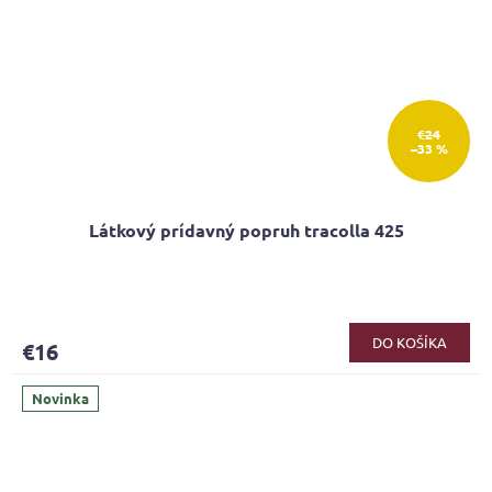
€24
–33 %
Látkový prídavný popruh tracolla 425
Priemerné
hodnotenie
produktu
DO KOŠÍKA
€16
je
5,0
z
Novinka
5
hviezdičiek.