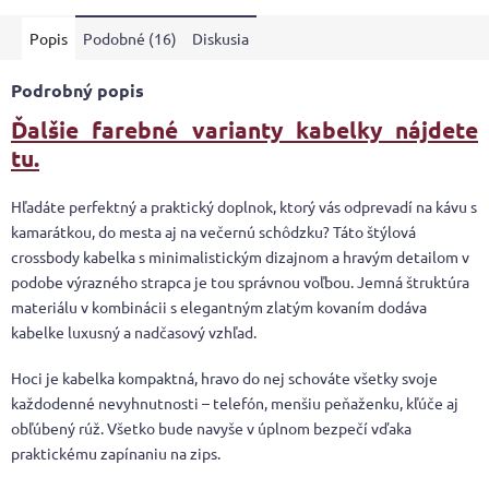
Popis
Podobné (16)
Diskusia
Podrobný popis
Ďalšie farebné varianty kabelky nájdete
tu.
Hľadáte perfektný a praktický doplnok, ktorý vás odprevadí na kávu s
kamarátkou, do mesta aj na večernú schôdzku? Táto štýlová
crossbody kabelka s minimalistickým dizajnom a hravým detailom v
podobe výrazného strapca je tou správnou voľbou. Jemná štruktúra
materiálu v kombinácii s elegantným zlatým kovaním dodáva
kabelke luxusný a nadčasový vzhľad.
Hoci je kabelka kompaktná, hravo do nej schováte všetky svoje
každodenné nevyhnutnosti – telefón, menšiu peňaženku, kľúče aj
obľúbený rúž. Všetko bude navyše v úplnom bezpečí vďaka
praktickému zapínaniu na zips.