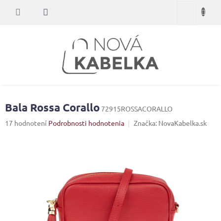
Prejsť
Nákupný
na
obsah
košík
Bala Rossa Corallo
72915ROSSACORALLO
Priemerné
17 hodnotení
Podrobnosti hodnotenia
Značka:
NovaKabelka.sk
hodnotenie
produktu
je
4,2
z
5
hviezdičiek.