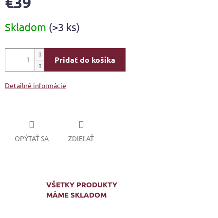
€39
Jednotková
Skladom
(>3 ks)
cena:
Pridať do košíka
Detailné informácie
OPÝTAŤ SA
ZDIEĽAŤ
VŠETKY PRODUKTY
MÁME SKLADOM