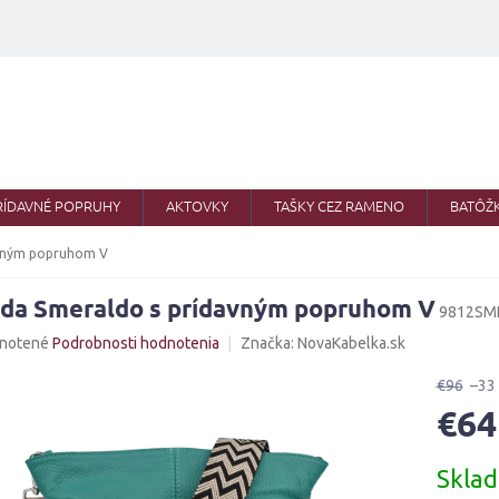
RÍDAVNÉ POPRUHY
AKTOVKY
TAŠKY CEZ RAMENO
BATÔŽ
avným popruhom V
lda Smeraldo s prídavným popruhom V
9812SM
né
notené
Podrobnosti hodnotenia
Značka:
NovaKabelka.sk
nie
u
€96
–33
€64
Jednotk
Skla
cena:
iek.