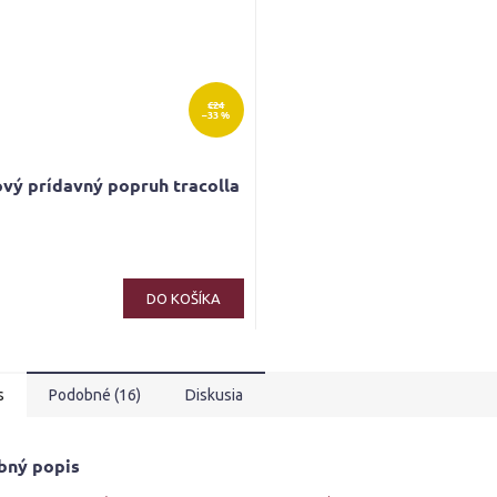
€24
–33 %
vý prídavný popruh tracolla
DO KOŠÍKA
s
Podobné (16)
Diskusia
bný popis