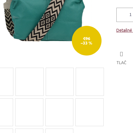
Detailné
€96
–33 %
TLAČ