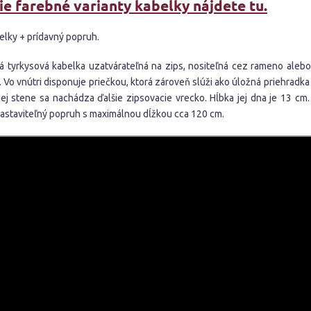
ie farebné varianty kabelky nájdete tu.
elky + prídavný popruh.
ká tyrkysová kabelka uzatvárateľná na zips, nositeľná cez rameno aleb
. Vo vnútri disponuje priečkou, ktorá zároveň slúži ako úložná priehradk
ej stene sa nachádza ďalšie zipsovacie vrecko. Hĺbka jej dna je 13 cm
nastaviteľný popruh s maximálnou dĺžkou cca 120 cm.