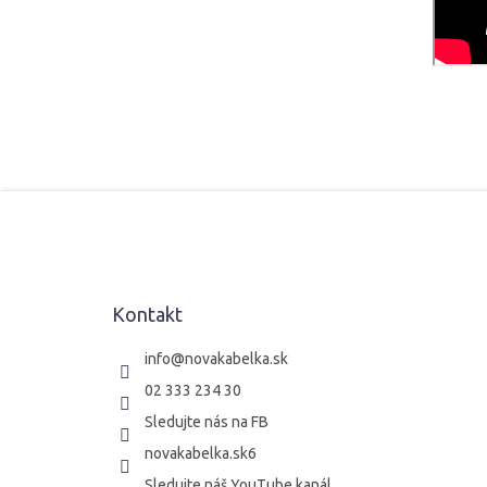
Z
á
p
ä
t
Kontakt
i
e
info
@
novakabelka.sk
02 333 234 30
Sledujte nás na FB
novakabelka.sk6
Sledujte náš YouTube kanál.