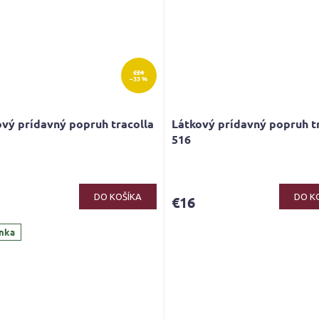
€24
–33 %
vý prídavný popruh tracolla
Látkový prídavný popruh t
516
DO KOŠÍKA
DO K
€16
nka