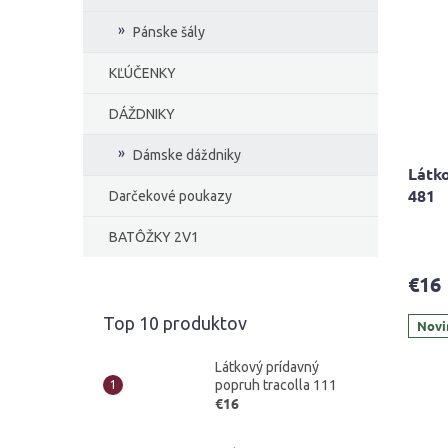
Pánske šály
KĽÚČENKY
DÁŽDNIKY
Dámske dáždniky
Látko
481
Darčekové poukazy
BATÔŽKY 2V1
€16
Top 10 produktov
Novi
Látkový prídavný
popruh tracolla 111
€16