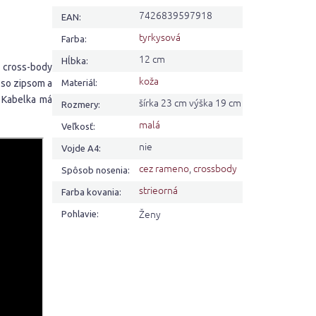
7426839597918
EAN
:
tyrkysová
Farba
:
12 cm
Hĺbka
:
o cross-body
koža
a so zipsom a
Materiál
:
. Kabelka má
šírka 23 cm výška 19 cm
Rozmery
:
malá
Veľkosť
:
nie
Vojde A4
:
cez rameno
,
crossbody
Spôsob nosenia
:
strieorná
Farba kovania
:
Ženy
Pohlavie
: