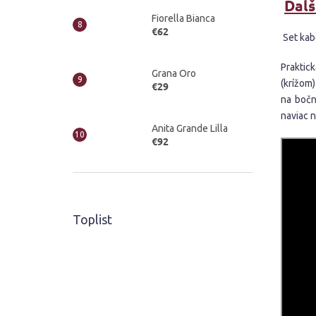
Ďalš
Fiorella Bianca
€62
Set kab
Praktic
Grana Oro
(krížom)
€29
na bočn
naviac 
Anita Grande Lilla
€92
Toplist