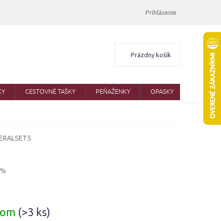
Prihlásenie
Nákupný
Prázdny košík
košík
KY
CESTOVNÉ TAŠKY
PEŇAŽENKY
OPASKY
ŠATKY
ERALSET5
 %
ová
dom
(>3 ks)