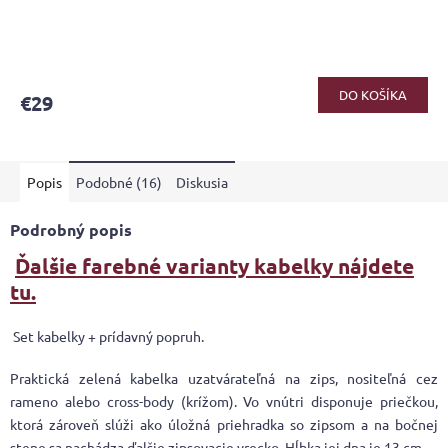
Priemerné
hodnotenie
produktu
DO KOŠÍKA
€29
je
4,2
z
5
Popis
Podobné (16)
Diskusia
hviezdičiek.
Podrobný popis
Ďalšie farebné varianty kabelky nájdete
tu.
Set kabelky + prídavný popruh.
Praktická zelená kabelka uzatvárateľná na zips, nositeľná cez
rameno alebo cross-body (krížom). Vo vnútri disponuje priečkou,
ktorá zároveň slúži ako úložná priehradka so zipsom a na bočnej
stene sa nachádza ďalšie zipsovacie vrecko. Hĺbka jej dna je 13 cm.