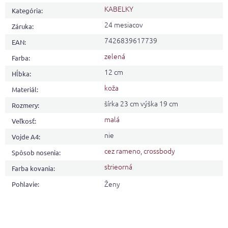
KABELKY
Kategória
:
24 mesiacov
Záruka
:
7426839617739
EAN
:
zelená
Farba
:
12 cm
Hĺbka
:
koža
Materiál
:
šírka 23 cm výška 19 cm
Rozmery
:
malá
Veľkosť
:
nie
Vojde A4
:
cez rameno
,
crossbody
Spôsob nosenia
:
strieorná
Farba kovania
:
Ženy
Pohlavie
: