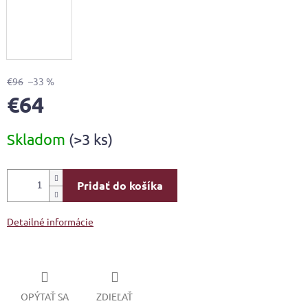
€96
–33 %
€64
Jednotková
Skladom
(>3 ks)
cena:
Pridať do košíka
Detailné informácie
OPÝTAŤ SA
ZDIEĽAŤ