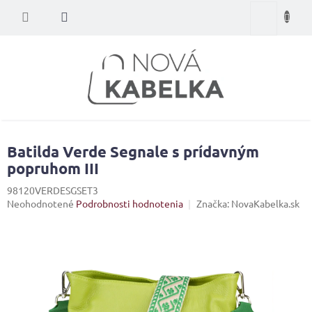
Prejsť
Nákupný
na
obsah
košík
Batilda Verde Segnale s prídavným
popruhom III
98120VERDESGSET3
Priemerné
Neohodnotené
Podrobnosti hodnotenia
Značka:
NovaKabelka.sk
hodnotenie
produktu
je
0,0
z
5
hviezdičiek.