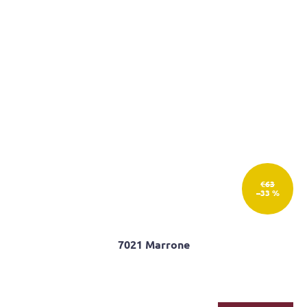
€63
–33 %
7021 Marrone
Priemerné
hodnotenie