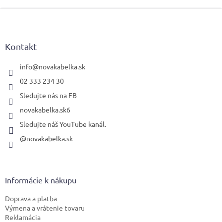
Z
á
p
ä
Kontakt
t
i
info
@
novakabelka.sk
e
02 333 234 30
Sledujte nás na FB
novakabelka.sk6
Sledujte náš YouTube kanál.
@novakabelka.sk
Informácie k nákupu
Doprava a platba
Výmena a vrátenie tovaru
Reklamácia