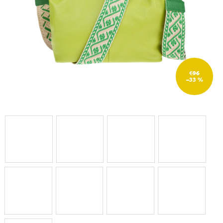
€96
–33 %