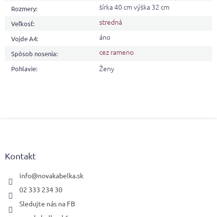
šírka 40 cm výška 32 cm
Rozmery
:
stredná
Veľkosť
:
áno
Vojde A4
:
cez rameno
Spôsob nosenia
:
Ženy
Pohlavie
:
Z
á
p
ä
Kontakt
t
i
info
@
novakabelka.sk
e
02 333 234 30
Sledujte nás na FB