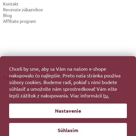
Kontakt
Recenzie zákazníkov
Blog
Affiliate program
Chceli by sme, aby sa Vám na našom e-shope
nakupovalo čo najlepšie. Preto naša stránka používa
Facebook
súbory cookies. Budeme radi, pokiaľ s nimi budete
súhlasiť a umožníte nám sprostredkovať Vám ešte
lepší zážitok z nakupovania. Viac informácií
tu.
Vytvoril Shoptet
Nastavenie
Copyright 2026
. Všetky práva vyhradené.
Súhlasím
Redesign by
Filipesmedia 🧡