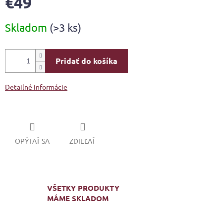
€49
Jednotková
Skladom
(>3 ks)
cena:
Pridať do košíka
Detailné informácie
OPÝTAŤ SA
ZDIEĽAŤ
VŠETKY PRODUKTY
MÁME SKLADOM