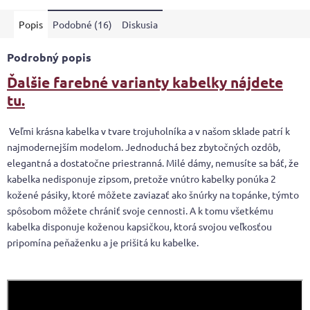
5
Popis
Podobné (16)
Diskusia
hviezdičiek.
Podrobný popis
Ďalšie farebné varianty kabelky nájdete
tu.
Veľmi krásna kabelka v tvare trojuholníka a v našom sklade patrí k
najmodernejším modelom. Jednoduchá bez zbytočných ozdôb,
elegantná a dostatočne priestranná. Milé dámy, nemusíte sa báť, že
kabelka nedisponuje zipsom, pretože vnútro kabelky ponúka 2
kožené pásiky, ktoré môžete zaviazať ako šnúrky na topánke, týmto
spôsobom môžete chrániť svoje cennosti. A k tomu všetkému
kabelka disponuje koženou kapsičkou, ktorá svojou veľkosťou
pripomína peňaženku a je prišitá ku kabelke.