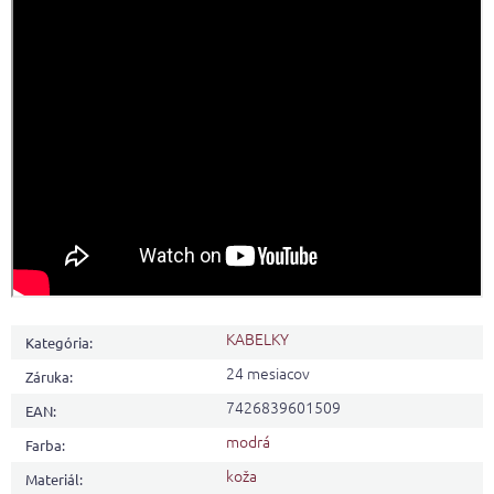
KABELKY
Kategória
:
24 mesiacov
Záruka
:
7426839601509
EAN
:
modrá
Farba
:
koža
Materiál
: