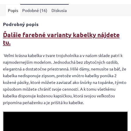
5
Popis
Podobné (16)
Diskusia
hviezdičiek.
Podrobný popis
Ďalšie farebné varianty kabelky nájdete
tu.
Veľmi krásna kabelka v tvare trojuholníka a v našom sklade patrí k
najmodernejším modelom. Jednoduchá bez zbytočných ozdôb,
elegantná a dostatočne priestranná. Milé dámy, nemusíte sa báť, že
kabelka nedisponuje zipsom, pretože vnútro kabelky ponúka 2
kožené pásiky, ktoré môžete zaviazať ako šnúrky na topánke, týmto
spôsobom môžete chrániť svoje cennosti. A k tomu všetkému
kabelka disponuje koženou kapsičkou, ktorá svojou veľkosťou
pripomína peňaženku a je prišitá ku kabelke.