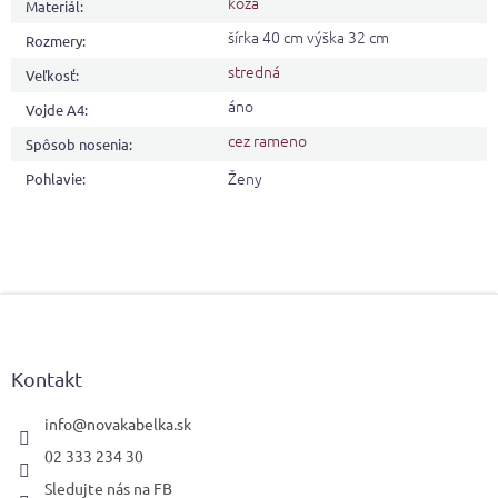
koža
Materiál
:
šírka 40 cm výška 32 cm
Rozmery
:
stredná
Veľkosť
:
áno
Vojde A4
:
cez rameno
Spôsob nosenia
:
Ženy
Pohlavie
:
Z
á
p
ä
Kontakt
t
i
info
@
novakabelka.sk
e
02 333 234 30
Sledujte nás na FB