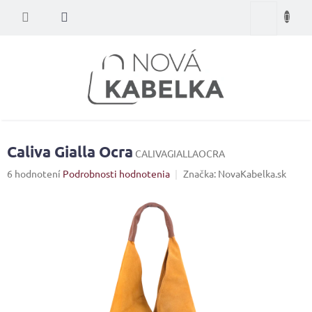
Prejsť
Nákupný
na
obsah
košík
Caliva Gialla Ocra
CALIVAGIALLAOCRA
Priemerné
6 hodnotení
Podrobnosti hodnotenia
Značka:
NovaKabelka.sk
hodnotenie
produktu
je
5,0
z
5
hviezdičiek.