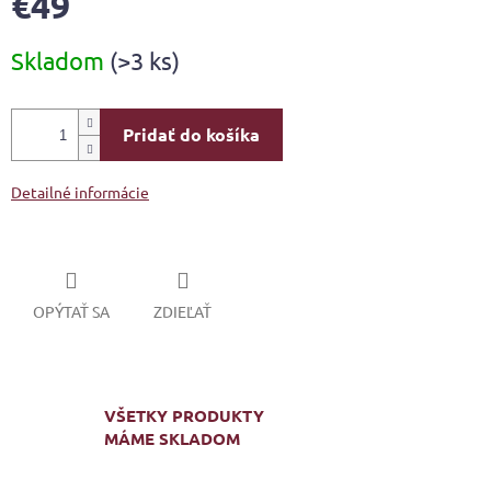
€49
Jednotková
Skladom
(>3 ks)
cena:
Pridať do košíka
Detailné informácie
OPÝTAŤ SA
ZDIEĽAŤ
VŠETKY PRODUKTY
MÁME SKLADOM