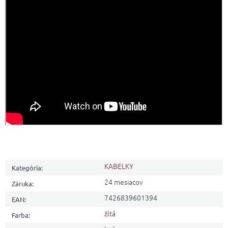
KABELKY
Kategória
:
24 mesiacov
Záruka
:
7426839601394
EAN
:
žltá
Farba
: