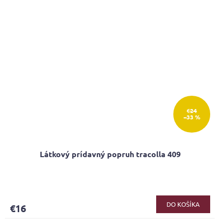
€24
–33 %
Látkový prídavný popruh tracolla 409
Priemerné
hodnotenie
produktu
DO KOŠÍKA
€16
je
5,0