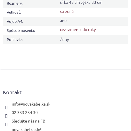
šírka 43 cm výška 33 cm
Rozmery
:
stredná
Veľkosť
:
áno
Vojde A4
:
cez rameno
,
do ruky
Spôsob nosenia
:
Ženy
Pohlavie
:
Z
á
p
ä
Kontakt
t
i
info
@
novakabelka.sk
e
02 333 234 30
Sledujte nás na FB
novakabelka.sk6