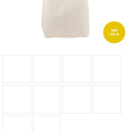
€99
–33 %