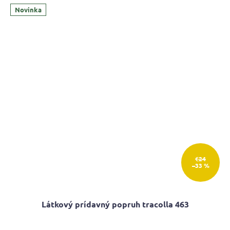
z
Novinka
5
hviezdičiek.
€24
–33 %
Látkový prídavný popruh tracolla 463