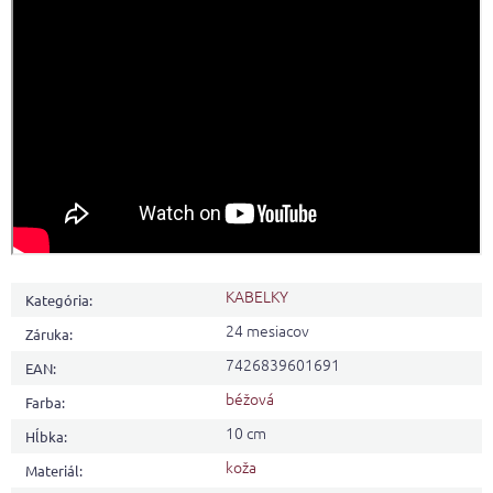
KABELKY
Kategória
:
24 mesiacov
Záruka
:
7426839601691
EAN
:
béžová
Farba
:
10 cm
Hĺbka
:
koža
Materiál
: