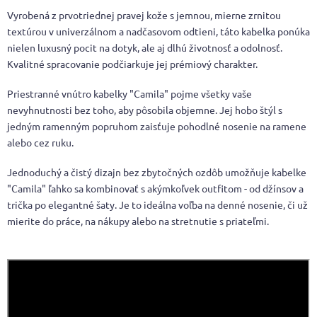
Vyrobená z prvotriednej pravej kože s jemnou, mierne zrnitou
textúrou v univerzálnom a nadčasovom odtieni, táto kabelka ponúka
nielen luxusný pocit na dotyk, ale aj dlhú životnosť a odolnosť.
Kvalitné spracovanie podčiarkuje jej prémiový charakter.
Priestranné vnútro kabelky "Camila" pojme všetky vaše
nevyhnutnosti bez toho, aby pôsobila objemne. Jej hobo štýl s
jedným ramenným popruhom zaisťuje pohodlné nosenie na ramene
alebo cez ruku.
Jednoduchý a čistý dizajn bez zbytočných ozdôb umožňuje kabelke
"Camila" ľahko sa kombinovať s akýmkoľvek outfitom - od džínsov a
trička po elegantné šaty. Je to ideálna voľba na denné nosenie, či už
mierite do práce, na nákupy alebo na stretnutie s priateľmi.