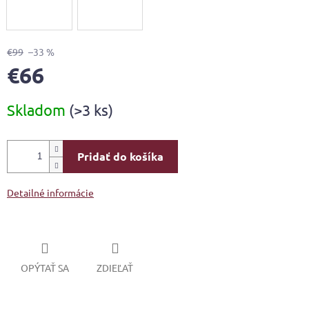
€99
–33 %
€66
Jednotková
Skladom
(>3 ks)
cena:
Pridať do košíka
Detailné informácie
OPÝTAŤ SA
ZDIEĽAŤ