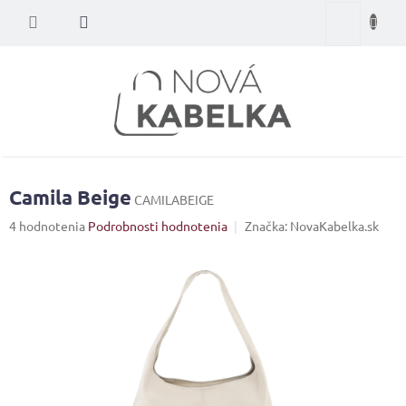
Prejsť
Nákupný
na
obsah
košík
Camila Beige
CAMILABEIGE
Priemerné
4 hodnotenia
Podrobnosti hodnotenia
Značka:
NovaKabelka.sk
hodnotenie
produktu
je
4,0
z
5
hviezdičiek.