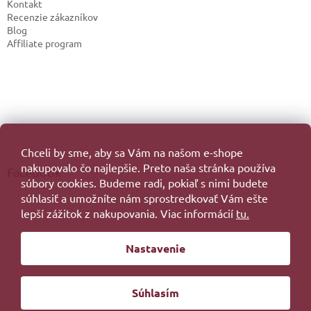
Kontakt
Recenzie zákazníkov
Blog
Affiliate program
Chceli by sme, aby sa Vám na našom e-shope
nakupovalo čo najlepšie. Preto naša stránka používa
Facebook
súbory cookies. Budeme radi, pokiaľ s nimi budete
súhlasiť a umožníte nám sprostredkovať Vám ešte
lepší zážitok z nakupovania. Viac informácií
tu.
Vytvoril Shoptet
Nastavenie
Copyright 2026
. Všetky práva vyhradené.
Súhlasím
Redesign by
Filipesmedia 🧡