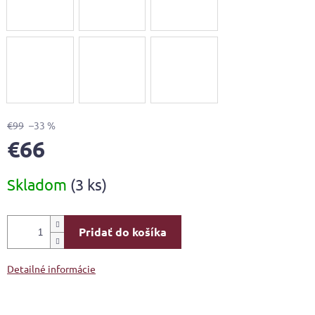
€99
–33 %
€66
Jednotková
Skladom
(3 ks)
cena:
Pridať do košíka
Detailné informácie