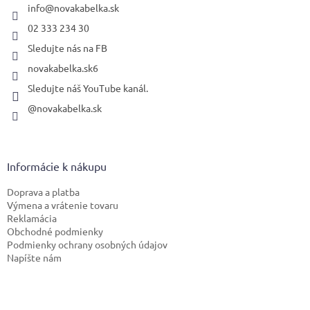
i
info
@
novakabelka.sk
e
02 333 234 30
Sledujte nás na FB
novakabelka.sk6
Sledujte náš YouTube kanál.
@novakabelka.sk
Informácie k nákupu
Doprava a platba
Výmena a vrátenie tovaru
Reklamácia
Obchodné podmienky
Podmienky ochrany osobných údajov
Napíšte nám