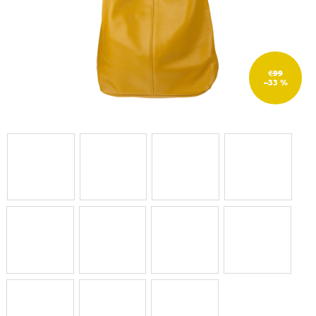
€99
–33 %