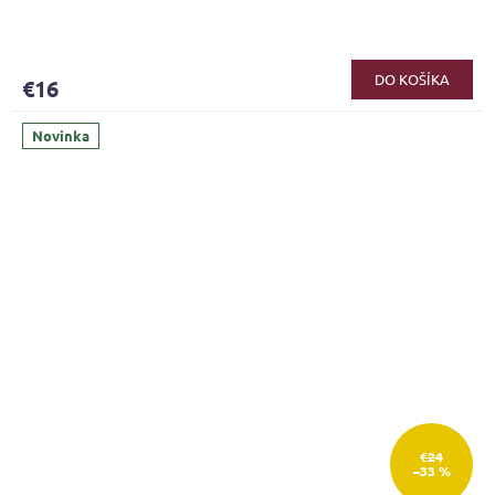
DO KOŠÍKA
€16
Novinka
€24
–33 %