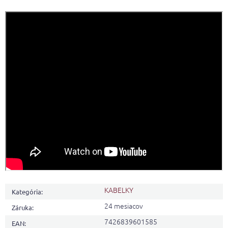
KABELKY
Kategória
:
24 mesiacov
Záruka
:
7426839601585
EAN
: