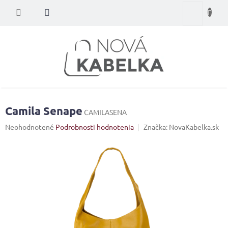
Prejsť
Nákupný
na
obsah
košík
Camila Senape
CAMILASENA
Priemerné
Neohodnotené
Podrobnosti hodnotenia
Značka:
NovaKabelka.sk
hodnotenie
produktu
je
0,0
z
5
hviezdičiek.