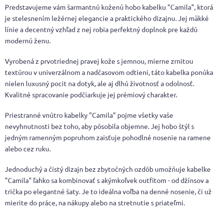
Predstavujeme vám šarmantnú koženú hobo kabelku "Camila", ktorá
je stelesnením ležérnej elegancie a praktického dizajnu. Jej mäkké
línie a decentný vzhľad z nej robia perfektný doplnok pre každú
modernú ženu.
Vyrobená z prvotriednej pravej kože s jemnou, mierne zrnitou
textúrou v univerzálnom a nadčasovom odtieni, táto kabelka ponúka
nielen luxusný pocit na dotyk, ale aj dlhú životnosť a odolnosť.
Kvalitné spracovanie podčiarkuje jej prémiový charakter.
Priestranné vnútro kabelky "Camila" pojme všetky vaše
nevyhnutnosti bez toho, aby pôsobila objemne. Jej hobo štýl s
jedným ramenným popruhom zaisťuje pohodlné nosenie na ramene
alebo cez ruku.
Jednoduchý a čistý dizajn bez zbytočných ozdôb umožňuje kabelke
"Camila" ľahko sa kombinovať s akýmkoľvek outfitom - od džínsov a
trička po elegantné šaty. Je to ideálna voľba na denné nosenie, či už
mierite do práce, na nákupy alebo na stretnutie s priateľmi.