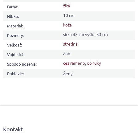
žltá
Farba
:
10 cm
Hĺbka
:
koža
Materiál
:
šírka 43 cm výška 33 cm
Rozmery
:
stredná
Veľkosť
:
áno
Vojde A4
:
cez rameno
,
do ruky
Spôsob nosenia
:
Ženy
Pohlavie
:
Z
á
p
ä
Kontakt
t