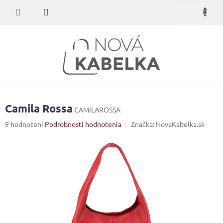
Prejsť
Nákupný
na
obsah
košík
Camila Rossa
CAMILAROSSA
Priemerné
9 hodnotení
Podrobnosti hodnotenia
Značka:
NovaKabelka.sk
hodnotenie
produktu
je
3,3
z
5
hviezdičiek.