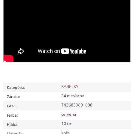
KABELKY
Kategória
:
24 mesiacov
Záruka
:
7426839601608
EAN
:
červená
Farba
:
10 cm
Hĺbka
:
koža
Materiál
: