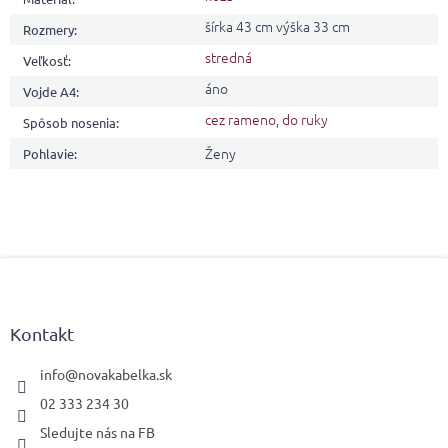
šírka 43 cm výška 33 cm
Rozmery
:
stredná
Veľkosť
:
áno
Vojde A4
:
cez rameno
,
do ruky
Spôsob nosenia
:
Ženy
Pohlavie
:
Z
á
p
ä
Kontakt
t
i
info
@
novakabelka.sk
e
02 333 234 30
Sledujte nás na FB