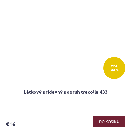
€24
–33 %
Látkový prídavný popruh tracolla 433
DO KOŠÍKA
€16