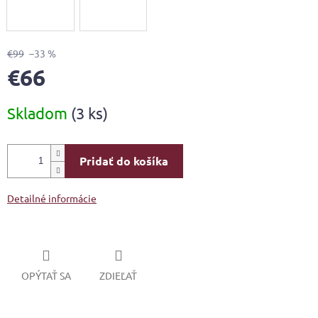
€99
–33 %
€66
Jednotková
Skladom
(3 ks)
cena:
Pridať do košíka
Detailné informácie
OPÝTAŤ SA
ZDIEĽAŤ