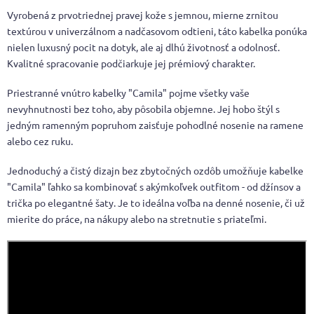
Vyrobená z prvotriednej pravej kože s jemnou, mierne zrnitou
textúrou v univerzálnom a nadčasovom odtieni, táto kabelka ponúka
nielen luxusný pocit na dotyk, ale aj dlhú životnosť a odolnosť.
Kvalitné spracovanie podčiarkuje jej prémiový charakter.
Priestranné vnútro kabelky "Camila" pojme všetky vaše
nevyhnutnosti bez toho, aby pôsobila objemne. Jej hobo štýl s
jedným ramenným popruhom zaisťuje pohodlné nosenie na ramene
alebo cez ruku.
Jednoduchý a čistý dizajn bez zbytočných ozdôb umožňuje kabelke
"Camila" ľahko sa kombinovať s akýmkoľvek outfitom - od džínsov a
trička po elegantné šaty. Je to ideálna voľba na denné nosenie, či už
mierite do práce, na nákupy alebo na stretnutie s priateľmi.