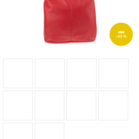
€99
–33 %