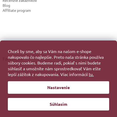
Recenzie zákazníkov
Blog
Affiliate program
Chceli by sme, aby sa Vám na našom e-shope
nakupovalo čo najlepšie. Preto naša stránka používa
Facebook
súbory cookies. Budeme radi, pokiaľ s nimi budete
súhlasiť a umožníte nám sprostredkovať Vám ešte
lepší zážitok z nakupovania. Viac informácií
tu.
Vytvoril Shoptet
Nastavenie
Copyright 2026
. Všetky práva vyhradené.
Súhlasím
Redesign by
Filipesmedia 🧡