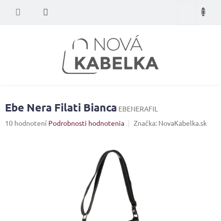
Prejsť
Nákupný
na
obsah
košík
Ebe Nera Filati Bianca
EBENERAFIL
Priemerné
10 hodnotení
Podrobnosti hodnotenia
Značka:
NovaKabelka.sk
hodnotenie
produktu
je
4,4
z
5
hviezdičiek.