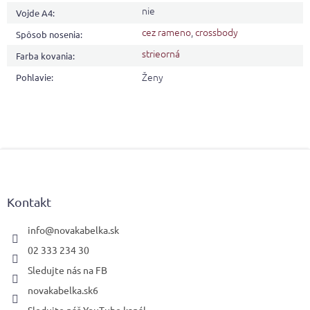
nie
Vojde A4
:
cez rameno
,
crossbody
Spôsob nosenia
:
strieorná
Farba kovania
:
Ženy
Pohlavie
:
Z
á
p
ä
Kontakt
t
i
info
@
novakabelka.sk
e
02 333 234 30
Sledujte nás na FB
novakabelka.sk6