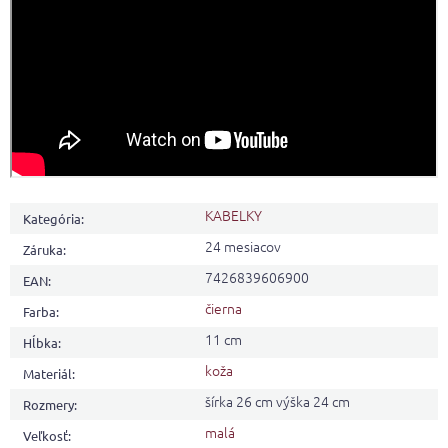
KABELKY
Kategória
:
24 mesiacov
Záruka
:
7426839606900
EAN
:
čierna
Farba
:
11 cm
Hĺbka
:
koža
Materiál
:
šírka 26 cm výška 24 cm
Rozmery
:
malá
Veľkosť
: