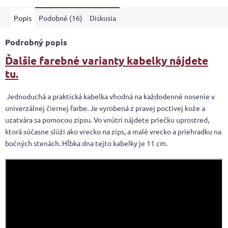
5
Popis
Podobné (16)
Diskusia
hviezdičiek.
Podrobný popis
Ďalšie farebné varianty kabelky nájdete
tu.
Jednoduchá a praktická kabelka vhodná na každodenné nosenie v
univerzálnej čiernej farbe. Je vyrobená z pravej poctivej kože a
uzatvára sa pomocou zipsu. Vo vnútri nájdete priečku uprostred,
ktorá súčasne slúži ako vrecko na zips, a malé vrecko a priehradku na
bočných stenách. Hĺbka dna tejto kabelky je 11 cm.