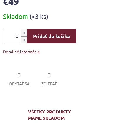
€49
Jednotková
Skladom
(>3 ks)
cena:
Pridať do košíka
Detailné informácie
OPÝTAŤ SA
ZDIEĽAŤ
VŠETKY PRODUKTY
MÁME SKLADOM