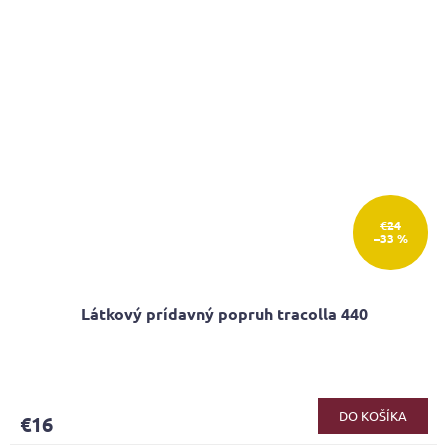
€24
–33 %
Látkový prídavný popruh tracolla 440
Priemerné
hodnotenie
produktu
DO KOŠÍKA
€16
je
5,0