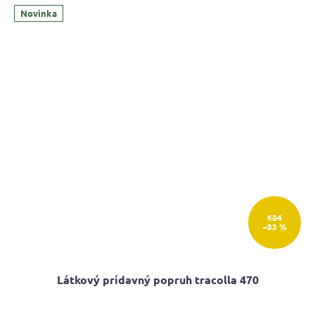
z
Novinka
5
hviezdičiek.
€24
–33 %
Látkový prídavný popruh tracolla 470