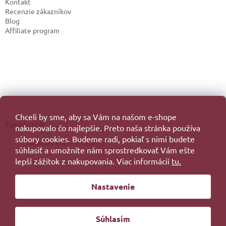
Kontakt
Recenzie zákazníkov
Blog
Affiliate program
Chceli by sme, aby sa Vám na našom e-shope
Facebook
nakupovalo čo najlepšie. Preto naša stránka používa
súbory cookies. Budeme radi, pokiaľ s nimi budete
Talianske kožené kabelky
súhlasiť a umožníte nám sprostredkovať Vám ešte
lepší zážitok z nakupovania. Viac informácií
tu.
Vytvoril Shoptet
Nastavenie
Copyright 2026
. Všetky práva vyhradené.
Súhlasím
Redesign by
Filipesmedia 🧡