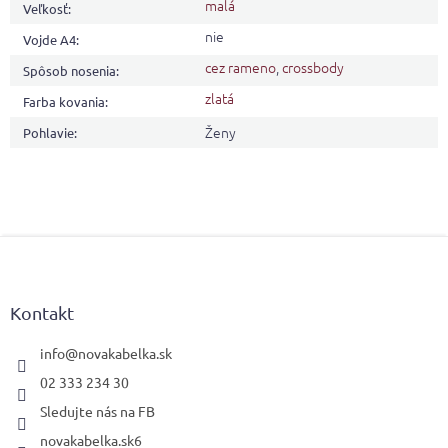
malá
Veľkosť
:
nie
Vojde A4
:
cez rameno
,
crossbody
Spôsob nosenia
:
zlatá
Farba kovania
:
Ženy
Pohlavie
:
Z
á
p
ä
Kontakt
t
i
info
@
novakabelka.sk
e
02 333 234 30
Sledujte nás na FB
novakabelka.sk6