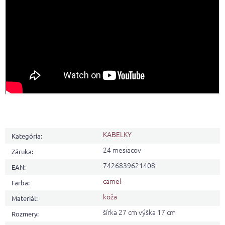
KABELKY
Kategória
:
24 mesiacov
Záruka
:
7426839621408
EAN
:
camel
Farba
:
koža
Materiál
:
šírka 27 cm výška 17 cm
Rozmery
: