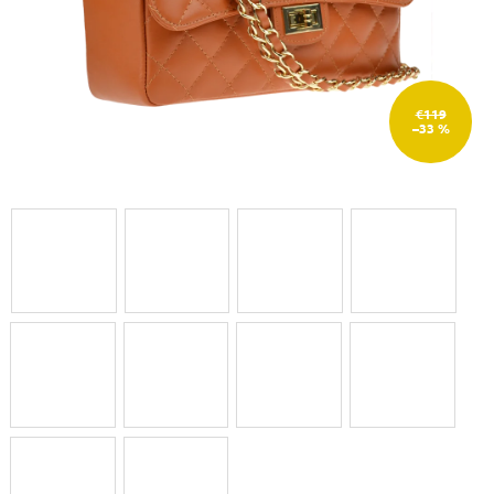
€119
–33 %