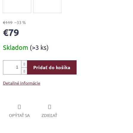
€119
–33 %
€79
Jednotková
Skladom
(>3 ks)
cena:
Pridať do košíka
Detailné informácie
OPÝTAŤ SA
ZDIEĽAŤ