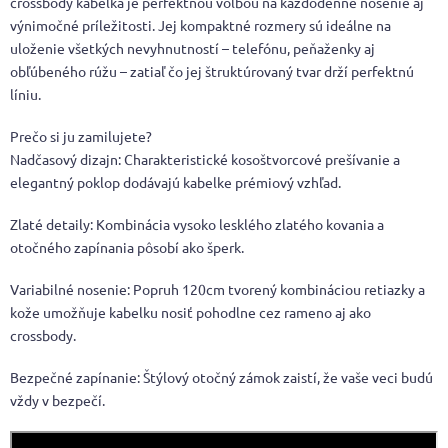
crossbody kabelka je perfektnou voľbou na každodenné nosenie aj
výnimočné príležitosti. Jej kompaktné rozmery sú ideálne na
uloženie všetkých nevyhnutností – telefónu, peňaženky aj
obľúbeného rúžu – zatiaľ čo jej štruktúrovaný tvar drží perfektnú
líniu.
Prečo si ju zamilujete?
Nadčasový dizajn: Charakteristické kosoštvorcové prešívanie a
elegantný poklop dodávajú kabelke prémiový vzhľad.
Zlaté detaily: Kombinácia vysoko lesklého zlatého kovania a
otočného zapínania pôsobí ako šperk.
Variabilné nosenie: Popruh 120cm tvorený kombináciou retiazky a
kože umožňuje kabelku nosiť pohodlne cez rameno aj ako
crossbody.
Bezpečné zapínanie: Štýlový otočný zámok zaistí, že vaše veci budú
vždy v bezpečí.