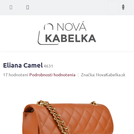
Prejsť
Nákupný
na
obsah
košík
Eliana Camel
4631
Priemerné
17 hodnotení
Podrobnosti hodnotenia
Značka:
NovaKabelka.sk
hodnotenie
produktu
je
4,2
z
5
hviezdičiek.