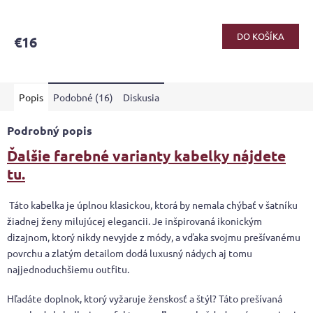
DO KOŠÍKA
€16
Popis
Podobné (16)
Diskusia
Podrobný popis
Ďalšie farebné varianty kabelky nájdete
tu.
Táto kabelka je úplnou klasickou, ktorá by nemala chýbať v šatníku
žiadnej ženy milujúcej elegancii. Je inšpirovaná ikonickým
dizajnom, ktorý nikdy nevyjde z módy, a vďaka svojmu prešívanému
povrchu a zlatým detailom dodá luxusný nádych aj tomu
najjednoduchšiemu outfitu.
Hľadáte doplnok, ktorý vyžaruje ženskosť a štýl? Táto prešívaná