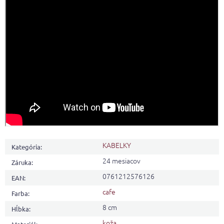
KABELKY
Kategória
:
24 mesiacov
Záruka
:
0761212576126
EAN
:
cafe
Farba
:
8 cm
Hĺbka
:
koža