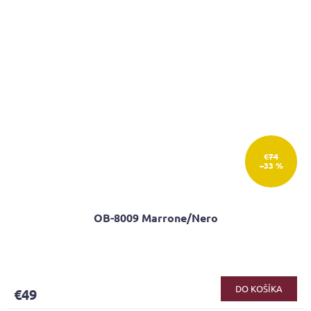
€74
–33 %
OB-8009 Marrone/Nero
DO KOŠÍKA
€49