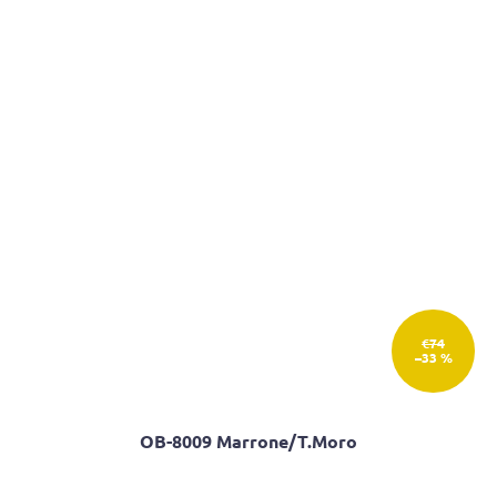
€74
–33 %
OB-8009 Marrone/T.Moro