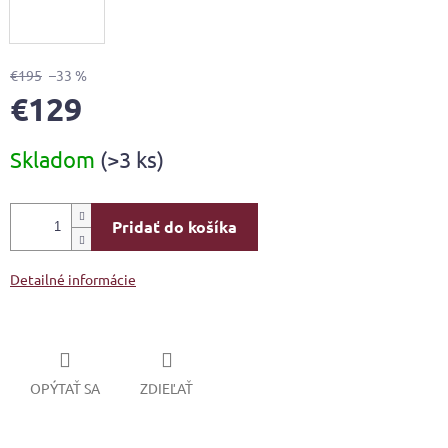
€195
–33 %
€129
Jednotková
Skladom
(>3 ks)
cena:
Pridať do košíka
Detailné informácie
OPÝTAŤ SA
ZDIEĽAŤ