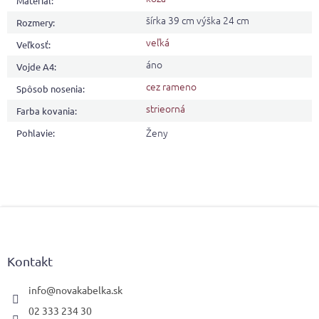
Materiál
:
šírka 39 cm výška 24 cm
Rozmery
:
veľká
Veľkosť
:
áno
Vojde A4
:
cez rameno
Spôsob nosenia
:
strieorná
Farba kovania
:
Ženy
Pohlavie
:
Z
á
p
ä
Kontakt
t
i
info
@
novakabelka.sk
e
02 333 234 30