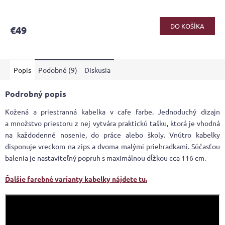
Priemerné
hodnotenie
produktu
DO KOŠÍKA
€49
je
5,0
z
5
Popis
Podobné (9)
Diskusia
hviezdičiek.
Podrobný popis
Kožená a priestranná kabelka v cafe farbe. Jednoduchý dizajn
a množstvo priestoru z nej vytvára praktickú tašku, ktorá je vhodná
na každodenné nosenie, do práce alebo školy. Vnútro kabelky
disponuje vreckom na zips a dvoma malými priehradkami. Súčasťou
balenia je nastaviteľný popruh s maximálnou dĺžkou cca 116 cm.
Ďalšie farebné varianty kabelky nájdete tu.