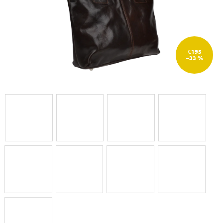
€195
–33 %