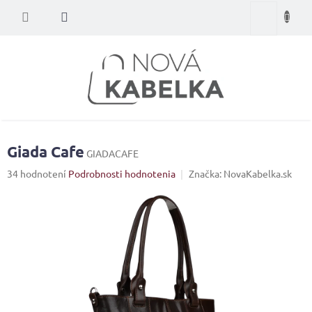
Prejsť
Nákupný
na
obsah
košík
Giada Cafe
GIADACAFE
Priemerné
34 hodnotení
Podrobnosti hodnotenia
Značka:
NovaKabelka.sk
hodnotenie
produktu
je
4,3
z
5
hviezdičiek.