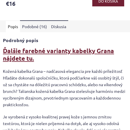
DO KOŠÍKA
€16
Popis
Podobné (16)
Diskusia
Podrobný popis
Ďalšie farebné varianty kabelky Grana
nájdete tu.
Kožená kabelka Grana – nadčasová elegancia pre každú príležitosť
Hľadáte dokonalú spoločníčku, ktorá podčiarkne váš osobitý štýl, či
už sa chystáte na dôležitú pracovnú schôdzku, alebo na víkendový
brunch? Talianska kožená kabelka Grana stelesňuje harmóniu medzi
vycibreným dizajnom, prvotriednym spracovaním a každodennou
praktickosťou.
Je vyrobená z vysoko kvalitnej pravej kože s jemnou zrnitou
textúrou, ktorá je nielen príjemná na dotyk, ale aj vysoko odolná