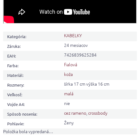
KABELKY
Kategória
:
24 mesiacov
Záruka
:
7426839625284
EAN
:
fialová
Farba
:
koža
Materiál
:
šírka 17 cm výška 16 cm
Rozmery
:
malá
Veľkosť
:
nie
Vojde A4
:
cez rameno
,
crossbody
Spôsob nosenia
:
Ženy
Pohlavie
:
Položka bola vypredaná…