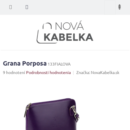
Prejsť
Nákupný
na
obsah
košík
Grana Porposa
133FIALOVA
Priemerné
9 hodnotení
Podrobnosti hodnotenia
Značka:
NovaKabelka.sk
hodnotenie
produktu
je
4,7
z
5
hviezdičiek.