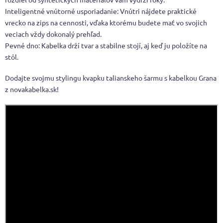
Inteligentné vnútorné usporiadanie: Vnútri nájdete praktické
vrecko na zips na cennosti, vďaka ktorému budete mať vo svojich
veciach vždy dokonalý prehľad.
Pevné dno: Kabelka drží tvar a stabilne stojí, aj keď ju položíte na
stôl.
Dodajte svojmu stylingu kvapku talianskeho šarmu s kabelkou Grana
z novakabelka.sk!