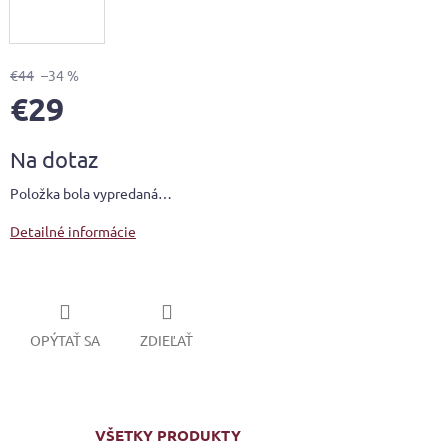
€44
–34 %
€29
Jednotková
Na dotaz
cena:
Položka bola vypredaná…
Detailné informácie
OPÝTAŤ SA
ZDIEĽAŤ
VŠETKY PRODUKTY