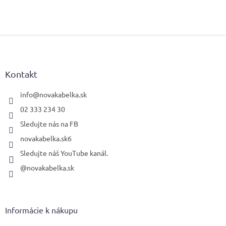
Z
á
p
ä
Kontakt
t
i
info
@
novakabelka.sk
e
02 333 234 30
Sledujte nás na FB
novakabelka.sk6
Sledujte náš YouTube kanál.
@novakabelka.sk
Informácie k nákupu