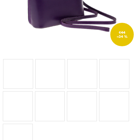
€44
–34 %