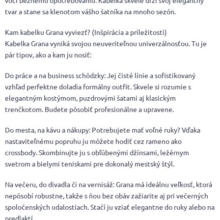
voči bežnému opotrebovaniu. Kabelka skvele drží svoj elegantný
tvar a stane sa klenotom vášho šatníka na mnoho sezón.
Kam kabelku Grana vyviezť? (Inšpirácia a príležitosti)
Kabelka Grana vyniká svojou neuveriteľnou univerzálnosťou. Tu je
pár tipov, ako a kam ju nosiť:
Do práce a na business schôdzky: Jej čisté línie a sofistikovaný
vzhľad perfektne doladia formálny outfit. Skvele si rozumie s
elegantným kostýmom, puzdrovými šatami aj klasickým
trenčkotom. Budete pôsobiť profesionálne a upravene.
Do mesta, na kávu a nákupy: Potrebujete mať voľné ruky? Vďaka
nastaviteľnému popruhu ju môžete hodiť cez rameno ako
crossbody. Skombinujte ju s obľúbenými džínsami, ležérnym
svetrom a bielymi teniskami pre dokonalý mestský štýl.
Na večeru, do divadla či na vernisáž: Grana má ideálnu veľkosť, ktorá
nepôsobí robustne, takže s ňou bez obáv zažiarite aj pri večerných
spoločenských udalostiach. Stačí ju vziať elegantne do ruky alebo na
predlaktí.