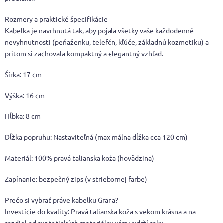
Rozmery a praktické špecifikácie
Kabelka je navrhnutá tak, aby pojala všetky vaše každodenné
nevyhnutnosti (peňaženku, telefón, kľúče, základnú kozmetiku) a
pritom si zachovala kompaktný a elegantný vzhľad.
Šírka: 17 cm
Výška: 16 cm
Hĺbka: 8 cm
Dĺžka popruhu: Nastaviteľná (maximálna dĺžka cca 120 cm)
Materiál: 100% pravá talianska koža (hovädzina)
Zapínanie: bezpečný zips (v striebornej farbe)
Prečo si vybrať práve kabelku Grana?
Investície do kvality: Pravá talianska koža s vekom krásna a na
rozdiel od syntetických materiálov vám vydrží roky.