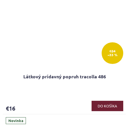
€24
–33 %
Látkový prídavný popruh tracolla 486
DO KOŠÍKA
€16
Novinka