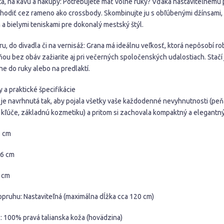
a, na kávu a nákupy: Potrebujete mať voľné ruky? Vďaka nastaviteľnému 
hodiť cez rameno ako crossbody. Skombinujte ju s obľúbenými džínsami,
a bielymi teniskami pre dokonalý mestský štýl.
u, do divadla či na vernisáž: Grana má ideálnu veľkosť, ktorá nepôsobí ro
ňou bez obáv zažiarite aj pri večerných spoločenských udalostiach. Stačí 
e do ruky alebo na predlaktí.
 a praktické špecifikácie
 je navrhnutá tak, aby pojala všetky vaše každodenné nevyhnutnosti (pe
, kľúče, základnú kozmetiku) a pritom si zachovala kompaktný a elegantný
7 cm
16 cm
8 cm
opruhu: Nastaviteľná (maximálna dĺžka cca 120 cm)
l: 100% pravá talianska koža (hovädzina)