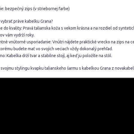
e: bezpečný zips (v striebornej farbe)
i vybrať práve kabelku Grana?
ie do kvality: Pravá talianska koža s vekom krásna a na rozdiel od synteti
ov vám vydrží roky.
ntné vnútorné usporiadanie: Vnútri nájdete praktické vrecko na zips na c
torému budete mať vo svojich veciach vždy dokonalý prehľad.
o: Kabelka drží tvar a stabilne stojí, aj keď ju položíte na stôl.
 svojmu stylingu kvapku talianskeho šarmu s kabelkou Grana z novakabel