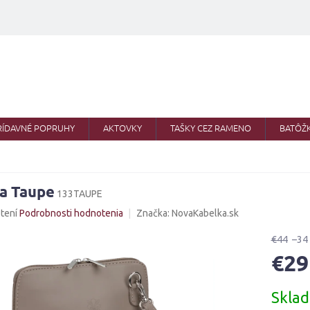
RÍDAVNÉ POPRUHY
AKTOVKY
TAŠKY CEZ RAMENO
BATÔŽ
a Taupe
133TAUPE
né
tení
Podrobnosti hodnotenia
Značka:
NovaKabelka.sk
nie
u
€44
–34
€29
Jednotk
Skla
cena:
iek.