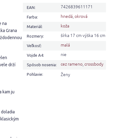
7426839611171
EAN
:
hnedá
,
okrová
Farba
:
e na
koža
Materiál
:
lka Grana
šírka 17 cm výška 16 cm
Rozmery
:
každodennou
malá
Veľkosť
:
nie
Vojde A4
:
elen
cez rameno
,
crossbody
ele drží
Spôsob nosenia
:
Ženy
Pohlavie
:
a kam ju
 doladia
 klasickým