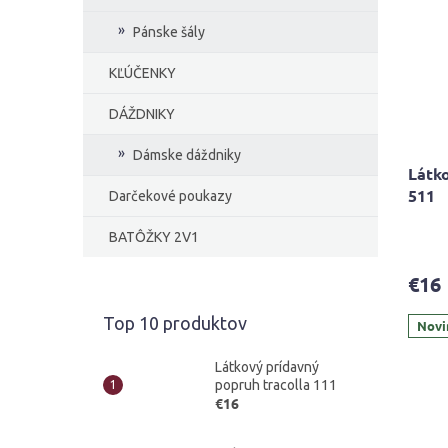
Pánske šály
KĽÚČENKY
DÁŽDNIKY
Dámske dáždniky
Látko
511
Darčekové poukazy
Priem
BATÔŽKY 2V1
hodno
produ
€16
je
5,0
Top 10 produktov
Novi
z
5
hviezd
Látkový prídavný
popruh tracolla 111
€16