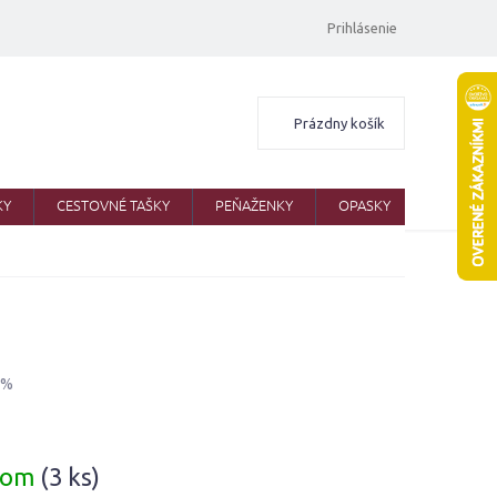
Prihlásenie
Nákupný
Prázdny košík
košík
KY
CESTOVNÉ TAŠKY
PEŇAŽENKY
OPASKY
ŠATKY
 %
ová
dom
(3 ks)