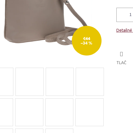
Detailné
€44
–34 %
TLAČ