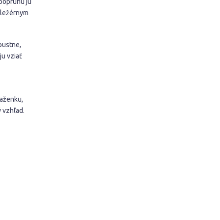
popruhu ju
 ležérnym
bustne,
ju vziať
ňaženku,
 vzhľad.