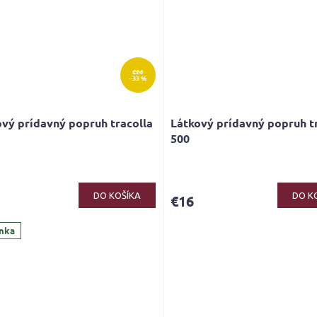
€24
–33 %
vý prídavný popruh tracolla
Látkový prídavný popruh t
500
erné
tenie
ktu
DO KOŠÍKA
DO K
€16
nka
ičiek.