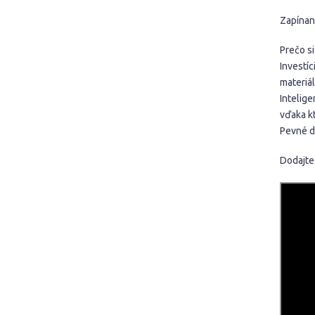
Zapínani
Prečo s
Investíc
materiál
Intelige
vďaka k
Pevné dn
Dodajte