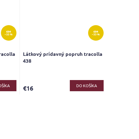
€24
€24
–33 %
–33 %
racolla
Látkový prídavný popruh tracolla
438
OŠÍKA
DO KOŠÍKA
€16