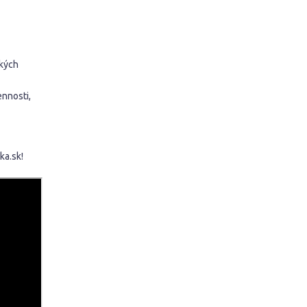
ckých
ennosti,
ka.sk!