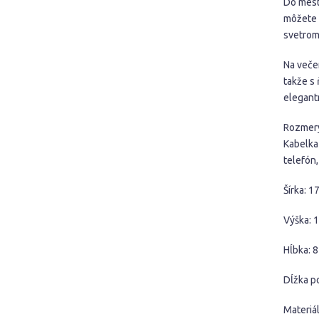
Do mest
môžete 
svetrom 
Na večer
takže s 
elegantn
Rozmery
Kabelka
telefón
Šírka: 1
Výška: 
Hĺbka: 
Dĺžka p
Materiá