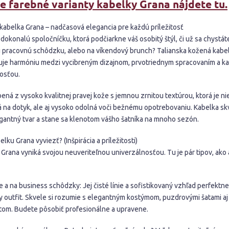
ie farebné varianty kabelky Grana nájdete tu.
kabelka Grana – nadčasová elegancia pre každú príležitosť
dokonalú spoločníčku, ktorá podčiarkne váš osobitý štýl, či už sa chystát
ú pracovnú schôdzku, alebo na víkendový brunch? Talianska kožená kabe
uje harmóniu medzi vycibreným dizajnom, prvotriednym spracovaním a 
kosťou.
ená z vysoko kvalitnej pravej kože s jemnou zrnitou textúrou, ktorá je ni
á na dotyk, ale aj vysoko odolná voči bežnému opotrebovaniu. Kabelka skv
egantný tvar a stane sa klenotom vášho šatníka na mnoho sezón.
lku Grana vyviezť? (Inšpirácia a príležitosti)
Grana vyniká svojou neuveriteľnou univerzálnosťou. Tu je pár tipov, ako 
 a na business schôdzky: Jej čisté línie a sofistikovaný vzhľad perfektne
y outfit. Skvele si rozumie s elegantným kostýmom, puzdrovými šatami aj
tom. Budete pôsobiť profesionálne a upravene.