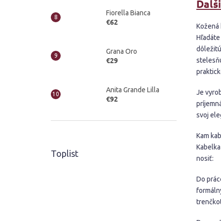
Ďalš
Fiorella Bianca
€62
Kožená 
Hľadáte 
dôležit
Grana Oro
€29
stelesň
praktic
Anita Grande Lilla
Je vyrob
€92
príjemn
svoj el
Kam kabe
Kabelka 
Toplist
nosiť:
Do práce
formáln
trenčko