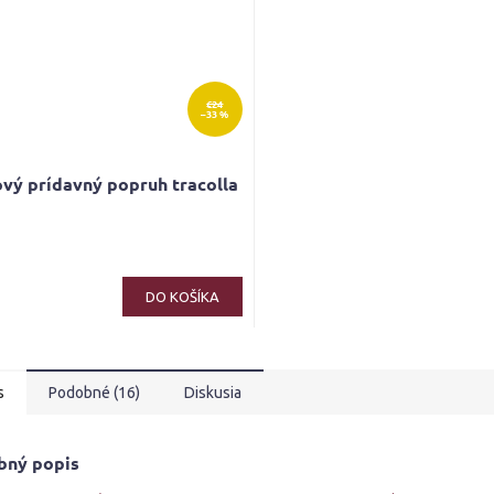
€24
–33 %
vý prídavný popruh tracolla
DO KOŠÍKA
s
Podobné (16)
Diskusia
bný popis