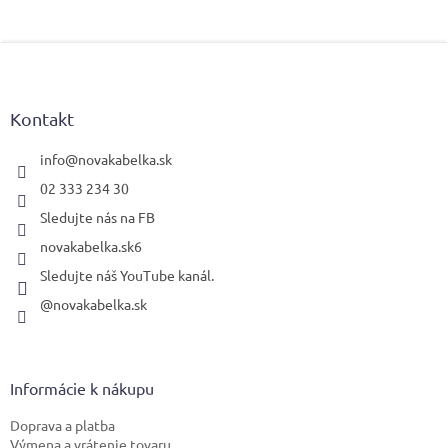
Z
á
p
ä
Kontakt
t
i
info
@
novakabelka.sk
e
02 333 234 30
Sledujte nás na FB
novakabelka.sk6
Sledujte náš YouTube kanál.
@novakabelka.sk
Informácie k nákupu
Doprava a platba
Výmena a vrátenie tovaru