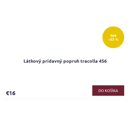
€24
–33 %
Látkový prídavný popruh tracolla 456
DO KOŠÍKA
€16