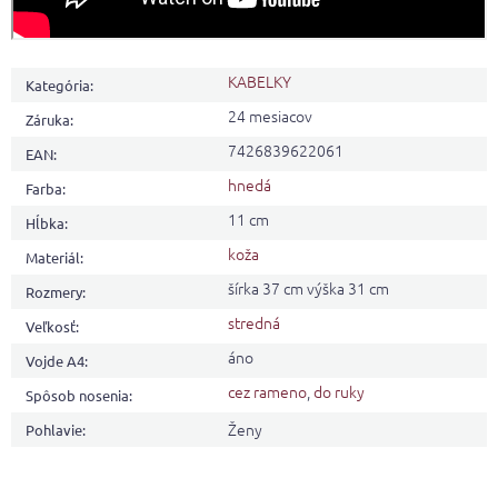
KABELKY
Kategória
:
24 mesiacov
Záruka
:
7426839622061
EAN
:
hnedá
Farba
:
11 cm
Hĺbka
:
koža
Materiál
:
šírka 37 cm výška 31 cm
Rozmery
:
stredná
Veľkosť
:
áno
Vojde A4
:
cez rameno
,
do ruky
Spôsob nosenia
:
Ženy
Pohlavie
: