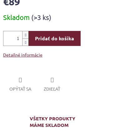
€89
Jednotková
Skladom
(>3 ks)
cena:
Pridať do košíka
Detailné informácie
OPÝTAŤ SA
ZDIEĽAŤ
VŠETKY PRODUKTY
MÁME SKLADOM