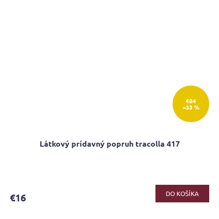
€24
–33 %
Látkový prídavný popruh tracolla 417
DO KOŠÍKA
€16