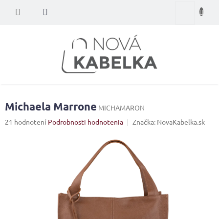
Prejsť
Nákupný
na
obsah
košík
Michaela Marrone
MICHAMARON
Priemerné
21 hodnotení
Podrobnosti hodnotenia
Značka:
NovaKabelka.sk
hodnotenie
produktu
je
3,7
z
5
hviezdičiek.