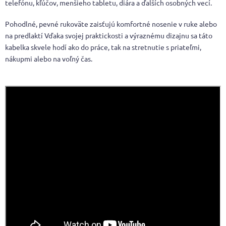
telefónu, kľúčov, menšieho tabletu, diára a ďalších osobných vecí.
Pohodlné, pevné rukoväte zaisťujú komfortné nosenie v ruke alebo
na predlaktí Vďaka svojej praktickosti a výraznému dizajnu sa táto
kabelka skvele hodí ako do práce, tak na stretnutie s priateľmi,
nákupmi alebo na voľný čas.