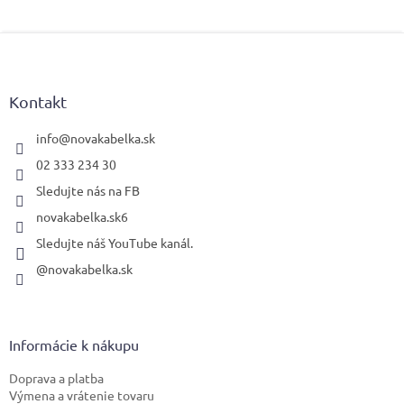
Z
á
p
ä
Kontakt
t
i
info
@
novakabelka.sk
e
02 333 234 30
Sledujte nás na FB
novakabelka.sk6
Sledujte náš YouTube kanál.
@novakabelka.sk
Informácie k nákupu
Doprava a platba
Výmena a vrátenie tovaru