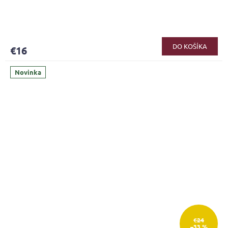
DO KOŠÍKA
€16
Novinka
€24
–33 %