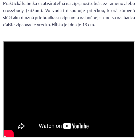
Praktická kabelka uzatvárateľná na zips, nositeľná cez rameno alebo
cross-body (krížom). Vo vnútri disponuje priečkou, ktorá zároveň
slúži ako úložná priehradka so zipsom a na bočnej stene sa nachádza
ďalšie zipsovacie vrecko. Hĺbka jej dna je 13 cm.