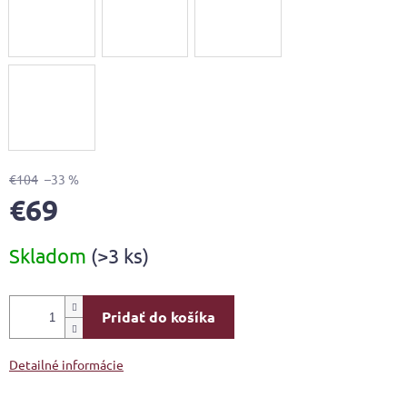
€104
–33 %
€69
Jednotková
Skladom
(>3 ks)
cena:
Pridať do košíka
Detailné informácie