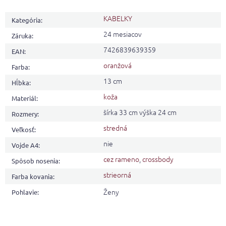
KABELKY
Kategória
:
24 mesiacov
Záruka
:
7426839639359
EAN
:
oranžová
Farba
:
13 cm
Hĺbka
:
koža
Materiál
:
šírka 33 cm výška 24 cm
Rozmery
:
stredná
Veľkosť
:
nie
Vojde A4
:
cez rameno
,
crossbody
Spôsob nosenia
:
strieorná
Farba kovania
:
Ženy
Pohlavie
: