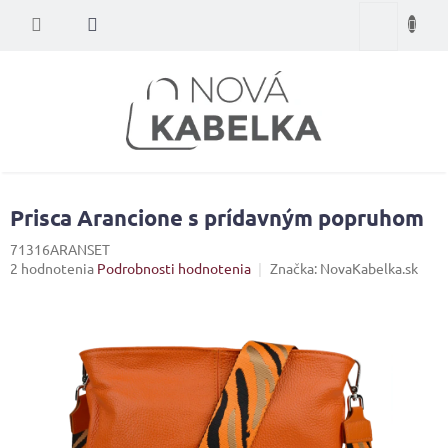
Prejsť
Nákupný
na
obsah
košík
Prisca Arancione s prídavným popruhom
71316ARANSET
Priemerné
2 hodnotenia
Podrobnosti hodnotenia
Značka:
NovaKabelka.sk
hodnotenie
produktu
je
3,0
z
5
hviezdičiek.