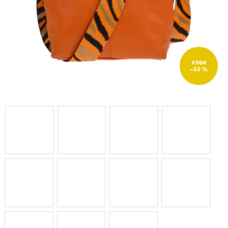
€104
–33 %