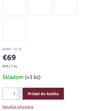
€104
–33 %
€69
Jednotková
€69 / 1 ks
cena:
Skladom
(>3 ks)
Pridať do košíka
Detailné informácie