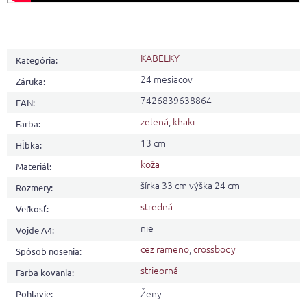
KABELKY
Kategória
:
24 mesiacov
Záruka
:
7426839638864
EAN
:
zelená
,
khaki
Farba
:
13 cm
Hĺbka
:
koža
Materiál
:
šírka 33 cm výška 24 cm
Rozmery
:
stredná
Veľkosť
:
nie
Vojde A4
:
cez rameno
,
crossbody
Spôsob nosenia
:
strieorná
Farba kovania
:
Ženy
Pohlavie
: