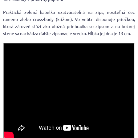
Praktická zelená kabelka uzatvárateľná na zips, nositeľná cez
rameno alebo cross-body (krížom). Vo vnútri disponuje priečkou,
ktorá zároveň slúži ako úložná priehradka so zipsom a na bočnej
stene sa nachádza ďalšie zipsovacie vrecko. Hĺbka jej dna je 13 cm.