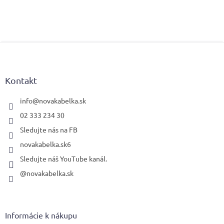
Z
á
p
ä
Kontakt
t
i
info
@
novakabelka.sk
e
02 333 234 30
Sledujte nás na FB
novakabelka.sk6
Sledujte náš YouTube kanál.
@novakabelka.sk
Informácie k nákupu