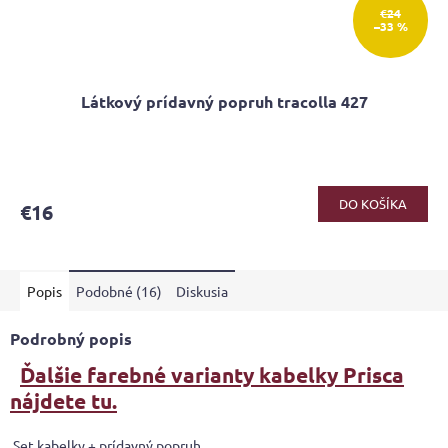
€24
–33 %
Látkový prídavný popruh tracolla 427
DO KOŠÍKA
€16
Popis
Podobné (16)
Diskusia
Podrobný popis
Ďalšie farebné varianty kabelky Prisca
nájdete tu.
Set kabelky + prídavný popruh.