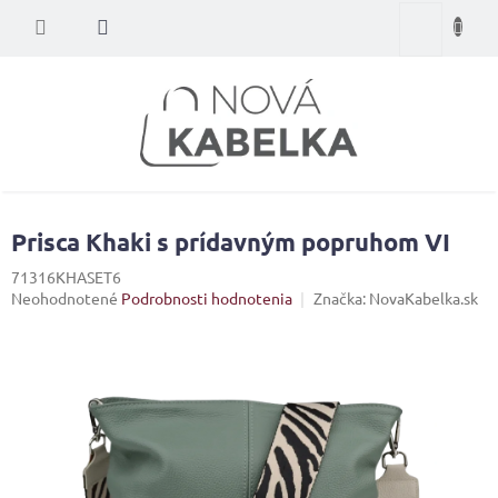
Prejsť
Nákupný
na
obsah
košík
Prisca Khaki s prídavným popruhom VI
71316KHASET6
Priemerné
Neohodnotené
Podrobnosti hodnotenia
Značka:
NovaKabelka.sk
hodnotenie
produktu
je
0,0
z
5
hviezdičiek.