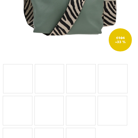
€104
–33 %