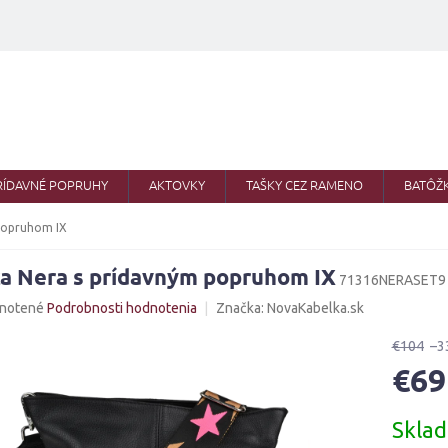
RÍDAVNÉ POPRUHY
AKTOVKY
TAŠKY CEZ RAMENO
BATÔŽ
 popruhom IX
ca Nera s prídavným popruhom IX
71316NERASET9
né
notené
Podrobnosti hodnotenia
Značka:
NovaKabelka.sk
nie
u
€104
–3
€69
Jednotk
Skla
cena:
iek.