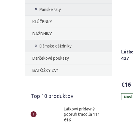
Pánske šály
KĽÚČENKY
DÁŽDNIKY
Dámske dáždniky
Látko
427
Darčekové poukazy
BATÔŽKY 2V1
€16
Top 10 produktov
Novi
Látkový prídavný
popruh tracolla 111
€16