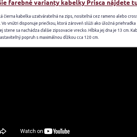
ie farebné varianty kabelky Prisca nájdete tu
ká čierna kabelka uzatvárateľná na zips, nositeľná cez rameno alebo cro
. Vo vnútri disponuje priečkou, ktorá zároveň slúži ako úložná priehradka
j stene sa nachádza ďalšie zipsovacie vrecko. Hĺbka jej dna je 13 cm. Ka
nastaviteľný popruh s maximálnou dĺžkou cca 120 cm.