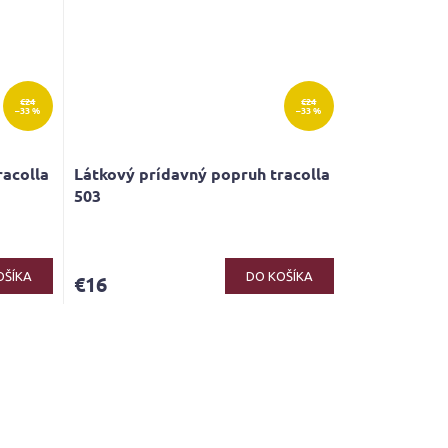
€24
€24
–33 %
–33 %
racolla
Látkový prídavný popruh tracolla
503
OŠÍKA
DO KOŠÍKA
€16