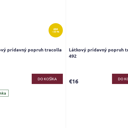
€24
–33 %
vý prídavný popruh tracolla
Látkový prídavný popruh t
492
Priemerné
hodnotenie
produktu
DO KOŠÍKA
DO K
€16
je
5,0
nka
z
5
hviezdičiek.