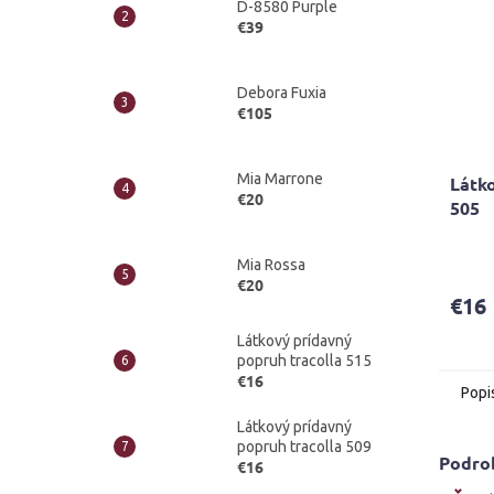
D-8580 Purple
€39
Debora Fuxia
€105
Mia Marrone
Látko
€20
505
Priem
Mia Rossa
hodno
€20
produ
€16
je
5,0
Látkový prídavný
z
popruh tracolla 515
5
€16
Popi
hviezd
Látkový prídavný
popruh tracolla 509
Podro
€16