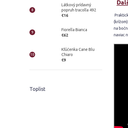
Ďalš
Látkový prídavný
popruh tracolla 492
€16
Praktic
(krížom)
na bočne
Fiorella Bianca
€62
naviac 
Kľúčenka Cane Blu
Chiaro
€9
Toplist