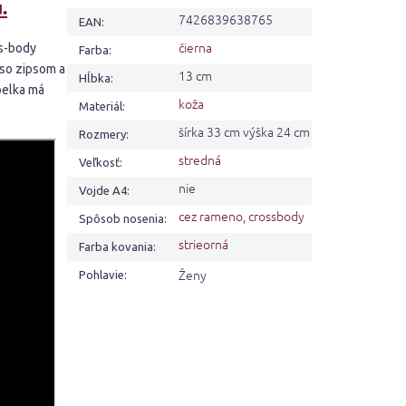
.
7426839638765
EAN
:
čierna
ss-body
Farba
:
 so zipsom a
13 cm
Hĺbka
:
belka má
koža
Materiál
:
šírka 33 cm výška 24 cm
Rozmery
:
stredná
Veľkosť
:
nie
Vojde A4
:
cez rameno
,
crossbody
Spôsob nosenia
:
strieorná
Farba kovania
:
Ženy
Pohlavie
: