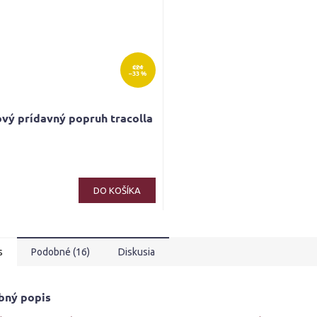
€24
–33 %
vý prídavný popruh tracolla
erné
tenie
ktu
DO KOŠÍKA
s
Podobné (16)
Diskusia
ičiek.
bný popis