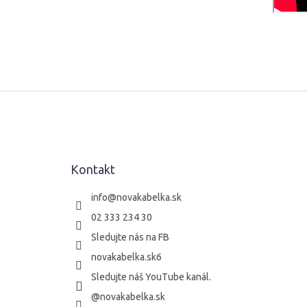
Z
á
p
ä
t
Kontakt
i
e
info
@
novakabelka.sk
02 333 234 30
Sledujte nás na FB
novakabelka.sk6
Sledujte náš YouTube kanál.
@novakabelka.sk