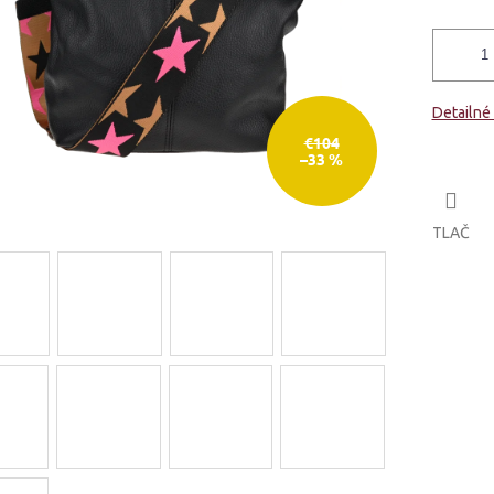
Detailné
€104
–33 %
TLAČ