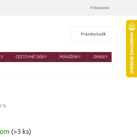
Prihlásenie
Nákupný
Prázdny košík
košík
KY
CESTOVNÉ TAŠKY
PEŇAŽENKY
OPASKY
ŠATKY
3 %
ová
dom
(>3 ks)