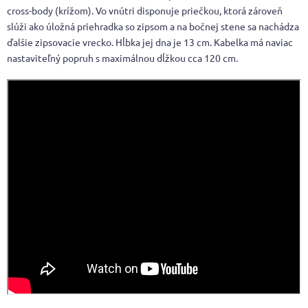
cross-body (krížom). Vo vnútri disponuje priečkou, ktorá zároveň
slúži ako úložná priehradka so zipsom a na bočnej stene sa nachádza
ďalšie zipsovacie vrecko. Hĺbka jej dna je 13 cm. Kabelka má naviac
nastaviteľný popruh s maximálnou dĺžkou cca 120 cm.