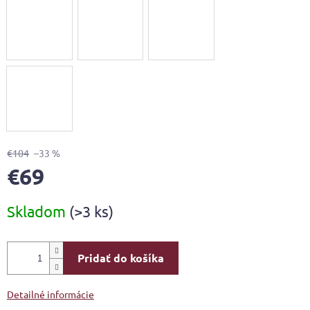
€104
–33 %
€69
Jednotková
Skladom
(>3 ks)
cena:
Pridať do košíka
Detailné informácie