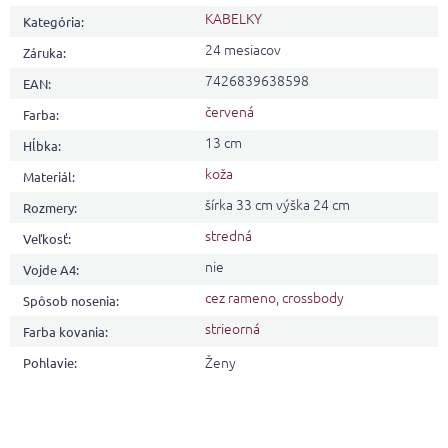
KABELKY
Kategória
:
24 mesiacov
Záruka
:
7426839638598
EAN
:
červená
Farba
:
13 cm
Hĺbka
:
koža
Materiál
:
šírka 33 cm výška 24 cm
Rozmery
:
stredná
Veľkosť
:
nie
Vojde A4
:
cez rameno
,
crossbody
Spôsob nosenia
:
strieorná
Farba kovania
:
Ženy
Pohlavie
: