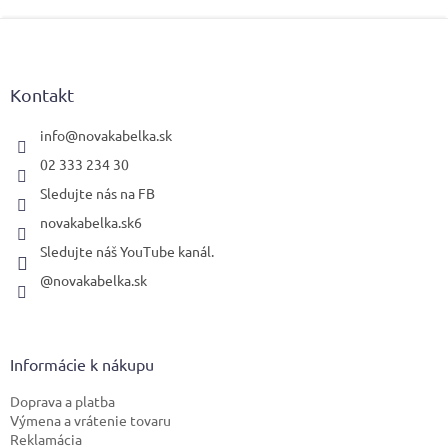
Z
á
p
ä
Kontakt
t
i
info
@
novakabelka.sk
e
02 333 234 30
Sledujte nás na FB
novakabelka.sk6
Sledujte náš YouTube kanál.
@novakabelka.sk
Informácie k nákupu
Doprava a platba
Výmena a vrátenie tovaru
Reklamácia