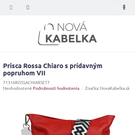
Prejsť
Nákupný
na
obsah
košík
Prisca Rossa Chiaro s prídavným
popruhom VII
71316ROSSACHIARSET7
Priemerné
Neohodnotené
Podrobnosti hodnotenia
Značka:
NovaKabelka.sk
hodnotenie
produktu
je
0,0
z
5
hviezdičiek.