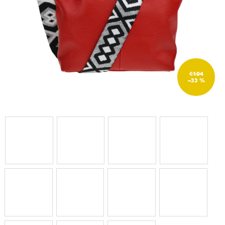
€104
–33 %