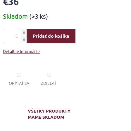
€36
Jednotková
Skladom
(>3 ks)
cena:
Pridať do košíka
Detailné informácie
OPÝTAŤ SA
ZDIEĽAŤ
VŠETKY PRODUKTY
MÁME SKLADOM