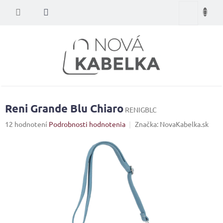
Prejsť
Nákupný
na
obsah
košík
Reni Grande Blu Chiaro
RENIGBLC
Priemerné
12 hodnotení
Podrobnosti hodnotenia
Značka:
NovaKabelka.sk
hodnotenie
produktu
je
4,8
z
5
hviezdičiek.