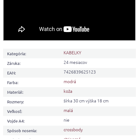
KABELKY
Kategória
:
24 mesiacov
Záruka
:
7426839625123
EAN
:
modrá
Farba
:
koža
Materiál
:
šírka 30 cm výška 18 cm
Rozmery
:
malá
Veľkosť
:
nie
Vojde A4
:
crossbody
Spôsob nosenia
: