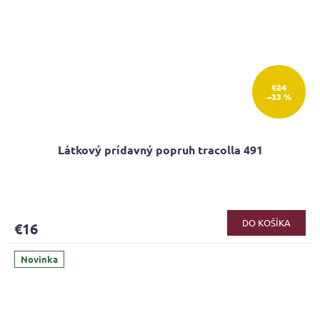
€24
–33 %
Látkový prídavný popruh tracolla 491
DO KOŠÍKA
€16
Novinka