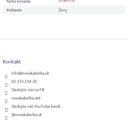
strieorná
Farba kovania
:
Ženy
Pohlavie
:
Z
á
p
ä
Kontakt
t
i
info
@
novakabelka.sk
e
02 333 234 30
Sledujte nás na FB
novakabelka.sk6
Sledujte náš YouTube kanál.
@novakabelka.sk