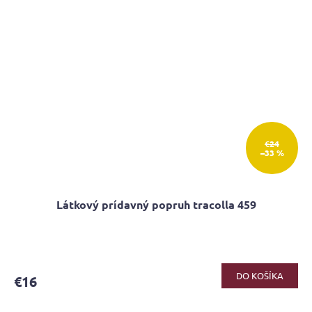
€24
–33 %
Látkový prídavný popruh tracolla 459
DO KOŠÍKA
€16