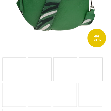
€78
–33 %