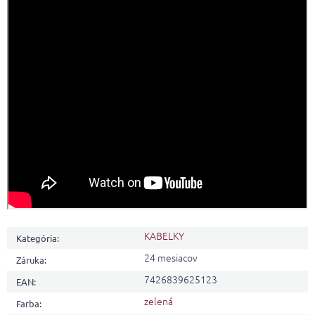
KABELKY
Kategória
:
24 mesiacov
Záruka
:
7426839625123
EAN
:
zelená
Farba
: