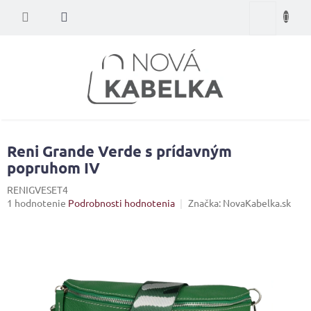
Prejsť
Nákupný
na
obsah
košík
Reni Grande Verde s prídavným
popruhom IV
RENIGVESET4
Priemerné
1 hodnotenie
Podrobnosti hodnotenia
Značka:
NovaKabelka.sk
hodnotenie
produktu
je
5,0
z
5
hviezdičiek.