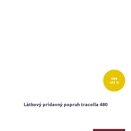
€24
–33 %
Látkový prídavný popruh tracolla 480
Priemerné
hodnotenie