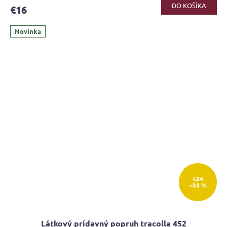
produktu
DO KOŠÍKA
€16
je
5,0
z
Novinka
5
hviezdičiek.
€24
–33 %
Látkový prídavný popruh tracolla 452