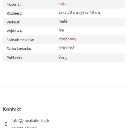
koža
Materiál
:
šírka 30 cm výška 18 cm
Rozmery
:
malá
Veľkosť
:
nie
Vojde A4
:
crossbody
Spôsob nosenia
:
strieorná
Farba kovania
:
Ženy
Pohlavie
:
Z
á
p
ä
Kontakt
t
i
info
@
novakabelka.sk
e