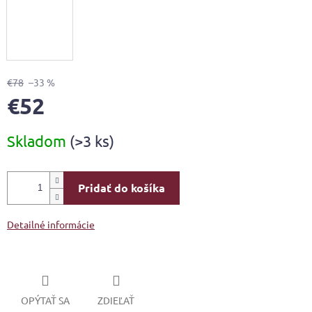
€78
–33 %
€52
Jednotková
Skladom
(>3 ks)
cena:
Pridať do košíka
Detailné informácie
OPÝTAŤ SA
ZDIEĽAŤ