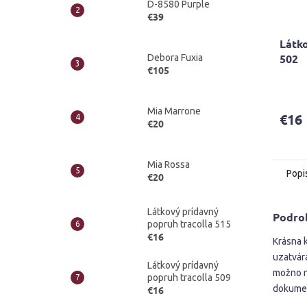
D-8580 Purple
€39
Látko
502
Debora Fuxia
€105
Mia Marrone
€16
€20
Mia Rossa
Popi
€20
Látkový prídavný
Podro
popruh tracolla 515
€16
Krásna 
uzatvár
Látkový prídavný
možno n
popruh tracolla 509
dokumen
€16