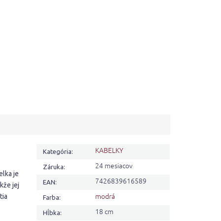
KABELKY
Kategória
:
24 mesiacov
Záruka
:
lka je
7426839616589
EAN
:
kže jej
modrá
tia
Farba
:
18 cm
Hĺbka
: