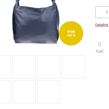
Detailné
€128
–33 %
TLAČ