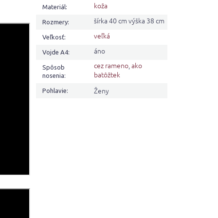
koža
Materiál
:
šírka 40 cm výška 38 cm
Rozmery
:
veľká
Veľkosť
:
áno
Vojde A4
:
cez rameno
,
ako
Spôsob
batôžtek
nosenia
:
Ženy
Pohlavie
: