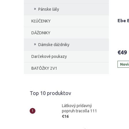
Pánske šály
Ebe 
KĽÚČENKY
DÁŽDNIKY
Priem
hodno
Dámske dáždniky
produ
€49
je
Darčekové poukazy
4,7
Novi
z
BATÔŽKY 2V1
5
hviezd
Top 10 produktov
Látkový prídavný
popruh tracolla 111
€16