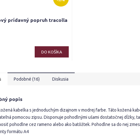
–33 %
vý prídavný popruh tracolla
DO KOŠÍKA
s
Podobné (16)
Diskusia
bný popis
kožená kabelka s jednoduchým dizajnom v modrej farbe. Táto kožená kabe
ateľná pomocou zipsu. Disponuje pohodlnými ušami dostatočnej dĺžky, ta
osiť pohodlne cez rameno alebo ako batôžtek. Pohodlne sa do nej zmes
ty formátu A4