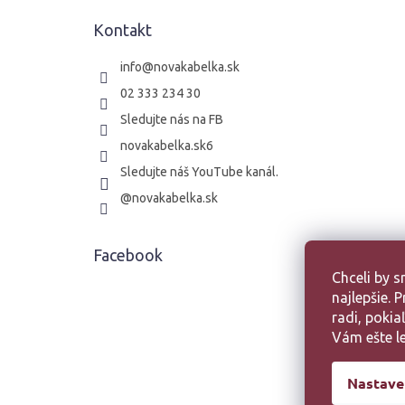
t
Kontakt
i
e
info
@
novakabelka.sk
02 333 234 30
Sledujte nás na FB
novakabelka.sk6
Sledujte náš YouTube kanál.
@novakabelka.sk
Facebook
Chceli by 
najlepšie.
radi, poki
Vám ešte le
Nastave