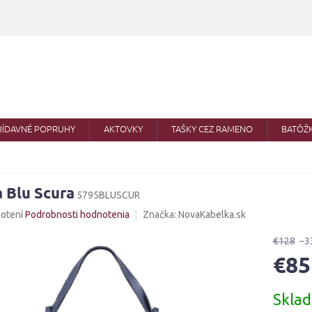
RÍDAVNÉ POPRUHY
AKTOVKY
TAŠKY CEZ RAMENO
BATÔŽ
a Blu Scura
5795BLUSCUR
né
otení
Podrobnosti hodnotenia
Značka:
NovaKabelka.sk
nie
u
€128
–3
€85
Jednotk
Skla
cena:
iek.