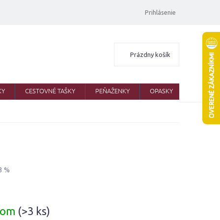
Prihlásenie
Nákupný
Prázdny košík
košík
KY
CESTOVNÉ TAŠKY
PEŇAŽENKY
OPASKY
ŠATKY
3 %
ová
dom
(>3 ks)