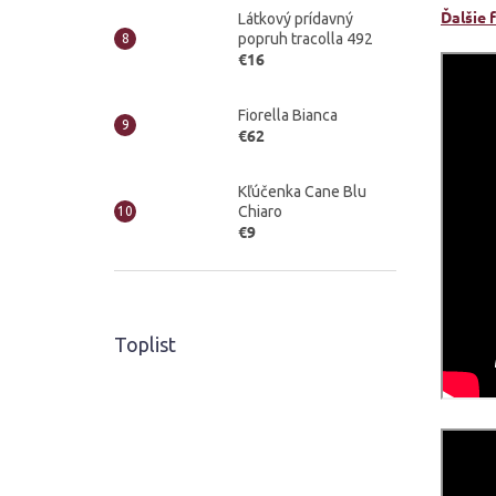
Ďalšie 
Látkový prídavný
popruh tracolla 492
€16
Fiorella Bianca
€62
Kľúčenka Cane Blu
Chiaro
€9
Toplist