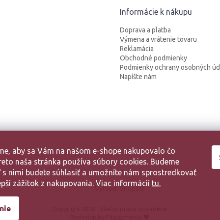
Informácie k nákupu
Doprava a platba
Výmena a vrátenie tovaru
Reklamácia
Obchodné podmienky
Podmienky ochrany osobných úd
Napíšte nám
sme, aby sa Vám na našom e-shope nakupovalo čo
 Preto naša stránka používa súbory cookies. Budeme
aľ s nimi budete súhlasiť a umožníte nám sprostredkovať
pší zážitok z nakupovania. Viac informácií
tu.
Vytvoril Shoptet
nie
Copyright 2026
. Všetky práva vyhradené.
Redesign by
Filipesmedia 🧡