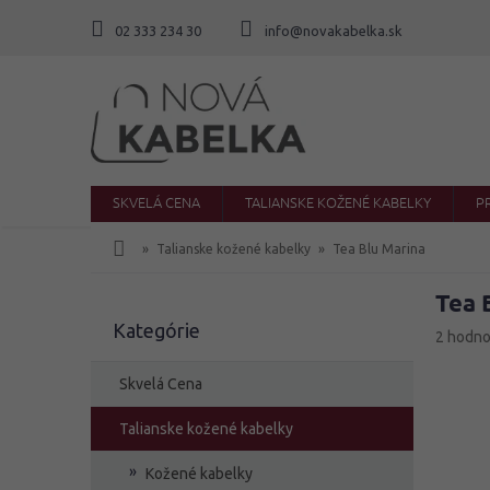
Prejsť
na
02 333 234 30
info@novakabelka.sk
obsah
SKVELÁ CENA
TALIANSKE KOŽENÉ KABELKY
P
Domov
Talianske kožené kabelky
Tea Blu Marina
Tea 
B
Kategórie
Preskočiť
o
Priemer
2 hodno
kategórie
č
hodnote
produkt
n
Skvelá Cena
je
ý
5,0
p
Talianske kožené kabelky
z
a
5
Kožené kabelky
n
hviezdič