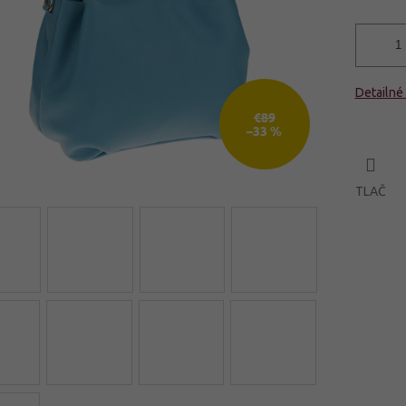
Detailné
€89
–33 %
TLAČ