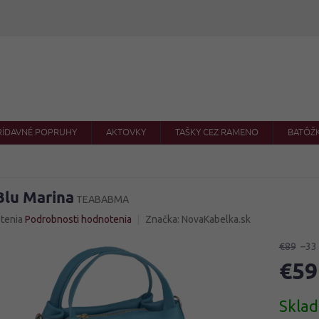
RÍDAVNÉ POPRUHY
AKTOVKY
TAŠKY CEZ RAMENO
BATÔŽ
Blu Marina
TEABABMA
né
tenia
Podrobnosti hodnotenia
Značka:
NovaKabelka.sk
nie
u
€89
–33
€59
Jednotk
Skla
cena:
iek.