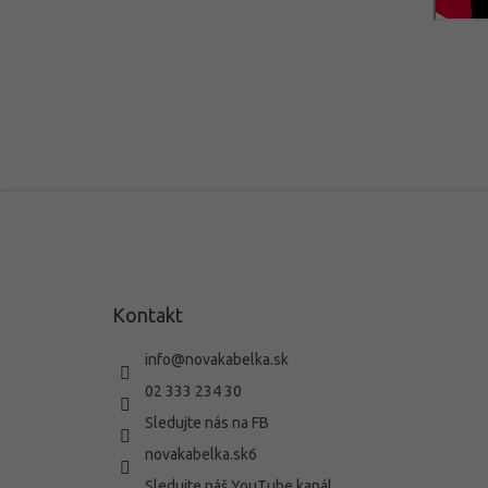
Z
á
p
ä
t
Kontakt
i
e
info
@
novakabelka.sk
02 333 234 30
Sledujte nás na FB
novakabelka.sk6
Sledujte náš YouTube kanál.