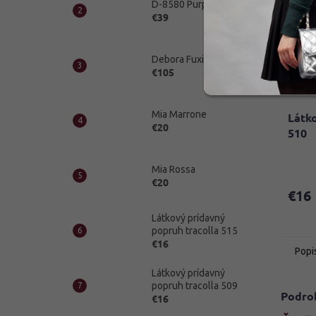
D-8580 Purple
€39
Debora Fuxia
€105
Mia Marrone
Látko
€20
510
Mia Rossa
€20
€16
Látkový prídavný
popruh tracolla 515
€16
Popi
Látkový prídavný
popruh tracolla 509
Podro
€16