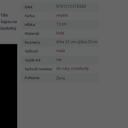
0761212576560
EAN
:
modrá
 Táto
Farba
:
e kapsu na
13 cm
Hĺbka
:
staviteľný
koža
Materiál
:
šírka 32 cm výška 20 cm
Rozmery
:
malá
Veľkosť
:
nie
Vojde A4
:
do ruky
,
crossbody
Spôsob nosenia
:
Ženy
Pohlavie
: