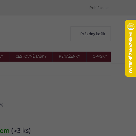
Prihlásenie
Nákupný
Prázdny košík
košík
KY
CESTOVNÉ TAŠKY
PEŇAŽENKY
OPASKY
ŠATKY
 %
ová
dom
(>3 ks)