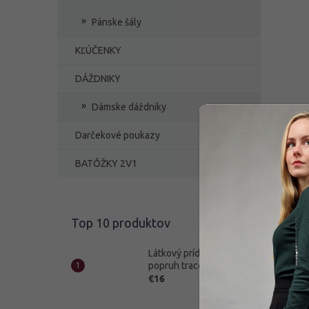
Pánske šály
KĽÚČENKY
DÁŽDNIKY
Dámske dáždniky
Látko
415
Darčekové poukazy
BATÔŽKY 2V1
€16
Top 10 produktov
Novi
Látkový prídavný
popruh tracolla 111
€16