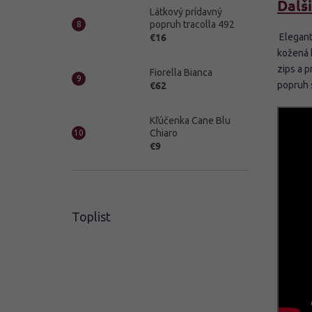
Ďalši
Látkový prídavný
popruh tracolla 492
€16
Elegant
kožená 
zips a p
Fiorella Bianca
€62
popruh 
Kľúčenka Cane Blu
Chiaro
€9
Toplist