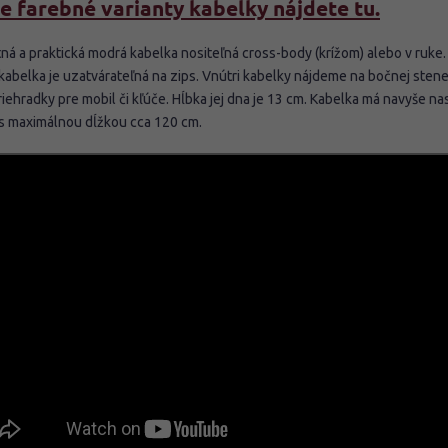
e farebné varianty kabelky nájdete tu.
ná a praktická modrá kabelka nositeľná cross-body (krížom) alebo v ruke.
kabelka je uzatvárateľná na zips. Vnútri kabelky nájdeme na bočnej sten
riehradky pre mobil či kľúče. Hĺbka jej dna je 13 cm. Kabelka má navyše na
s maximálnou dĺžkou cca 120 cm.