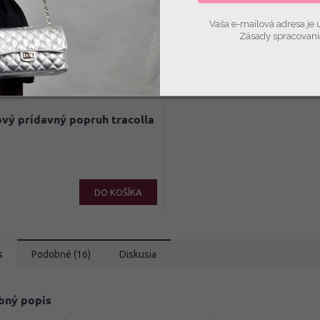
Vaša e-mailová adresa je 
Zásady spracovani
€24
–33 %
vý prídavný popruh tracolla
DO KOŠÍKA
s
Podobné (16)
Diskusia
bný popis