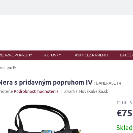
RÍDAVNÉ POPRUHY
AKTOVKY
TAŠKY CEZ RAMENO
BATÔŽ
pruhom IV
Nera s prídavným popruhom IV
TEANERASET4
né
notené
Podrobnosti hodnotenia
Značka:
NovaKabelka.sk
nie
u
€114
–3
€75
Jednotk
Skla
cena:
iek.