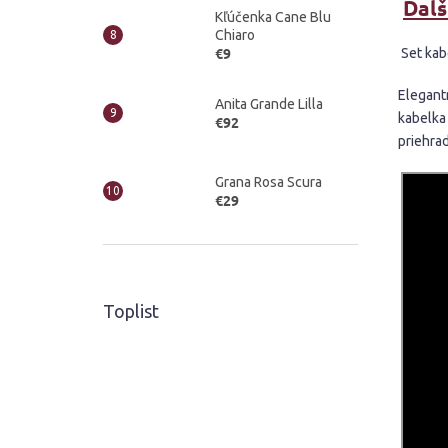
Ďalš
Kľúčenka Cane Blu
Chiaro
€9
Set kab
Elegantn
Anita Grande Lilla
kabelka
€92
priehrad
Grana Rosa Scura
€29
Toplist