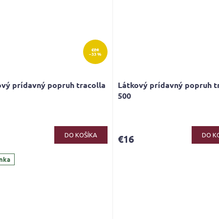
€24
–33 %
vý prídavný popruh tracolla
Látkový prídavný popruh t
500
erné
tenie
ktu
DO KOŠÍKA
DO K
€16
nka
ičiek.