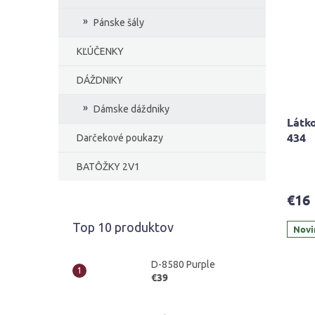
Pánske šály
KĽÚČENKY
DÁŽDNIKY
Dámske dáždniky
Látko
434
Darčekové poukazy
Priem
BATÔŽKY 2V1
hodno
produ
€16
je
5,0
Top 10 produktov
Novi
z
5
hviezd
D-8580 Purple
€39