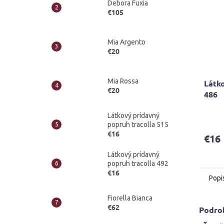
Debora Fuxia
€105
Mia Argento
€20
Mia Rossa
Látko
€20
486
Látkový prídavný
popruh tracolla 515
€16
€16
Látkový prídavný
popruh tracolla 492
€16
Popi
Fiorella Bianca
€62
Podro