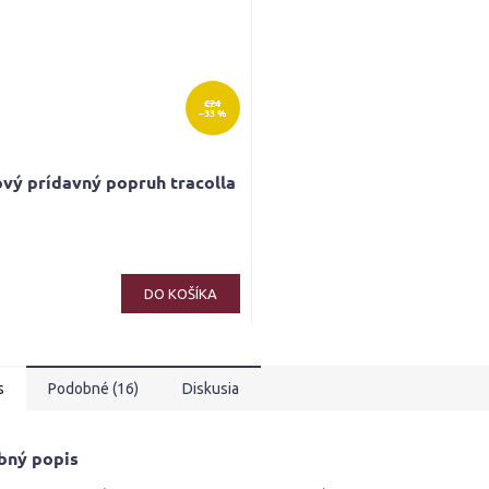
€24
–33 %
vý prídavný popruh tracolla
DO KOŠÍKA
s
Podobné (16)
Diskusia
bný popis