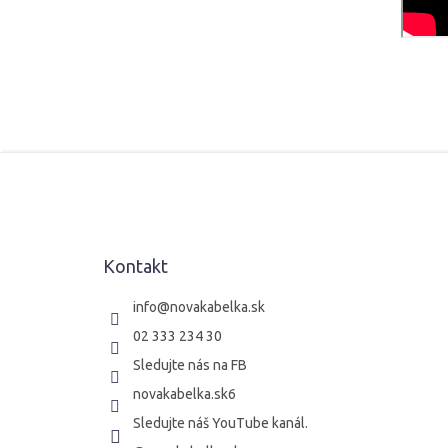
Z
á
p
ä
t
Kontakt
i
e
info
@
novakabelka.sk
02 333 234 30
Sledujte nás na FB
novakabelka.sk6
Sledujte náš YouTube kanál.