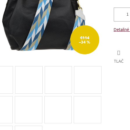
Detailné
€114
–34 %
TLAČ