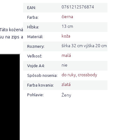
0761212576874
EAN
:
čierna
Farba
:
13 cm
Hĺbka
:
 Táto kožená
koža
su na zips a
Materiál
:
šírka 32 cm výška 20 cm
Rozmery
:
malá
Veľkosť
:
nie
Vojde A4
:
do ruky
,
crossbody
Spôsob nosenia
:
zlatá
Farba kovania
:
Ženy
Pohlavie
: