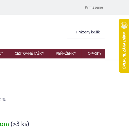
Prihlásenie
Nákupný
Prázdny košík
košík
KY
CESTOVNÉ TAŠKY
PEŇAŽENKY
OPASKY
ŠATKY
4 %
ová
dom
(>3 ks)