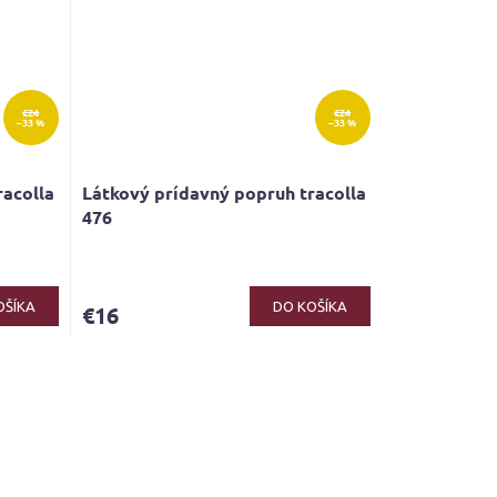
€24
€24
–33 %
–33 %
racolla
Látkový prídavný popruh tracolla
476
OŠÍKA
DO KOŠÍKA
€16