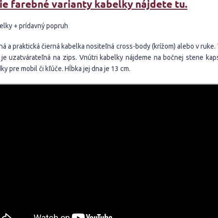
ie farebné varianty kabelky nájdete tu.
elky + prídavný popruh
á a praktická čierná kabelka nositeľná cross-body (krížom) alebo v ruke.
 je uzatvárateľná na zips. Vnútri kabelky nájdeme na bočnej stene kap
ky pre mobil či kľúče. Hĺbka jej dna je 13 cm.